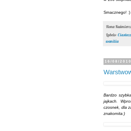
Smacznego! :)
Ilona Kuśmier
Labels:
Ciastecz
wanilia
16/08/201
Warstwow
Bardzo szybka
jajkach. Wpr
czosnek, dla z
znakomita:)