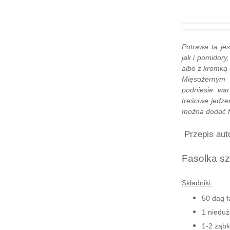
Potrawa ta jes
jak i pomidory
albo z kromką 
Mięsożernym 
podniesie war
treściwe jedzen
można dodać fi
Przepis aut
Fasolka s
Składniki:
50 dag f
1 nieduż
1-2 ząbk