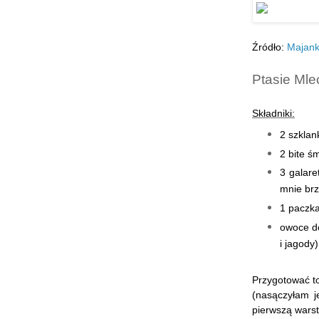
Źródło:
Majan
Ptasie Mle
Składniki:
2 szklan
2 bite ś
3 galare
mnie brz
1 paczka
owoce do
i jagody)
Przygotować to
(nasączyłam j
pierwszą warst