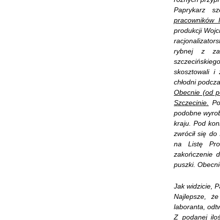
Paprykarz sz
pracowników 
produkcji Wojc
racjonalizato
rybnej z za
szczecińskieg
skosztowali i
chłodni podcza
Obecnie (od p
Szczecinie.
Pon
podobne wyrob
kraju. Pod ko
zwrócił się do
na Listę Pr
zakończenie d
puszki. Obecni
Jak widzicie, P
Najlepsze, 
laboranta, odt
Z podanej ilo