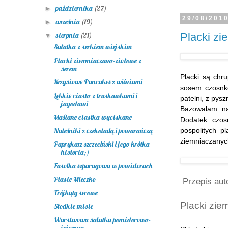
października
(27)
►
29/08/201
września
(19)
►
Placki zi
sierpnia
(21)
▼
Sałatka z serkiem wiejskim
Placki ziemniaczano-ziołowe z
serem
Placki są chr
Krzysiowe Pancakes z wiśniami
sosem czosnko
Lekkie ciasto z truskawkami i
patelni, z pysz
jagodami
Bazowałam n
Maślane ciastka wyciskane
Dodatek czos
Naleśniki z czekoladą i pomarańczą
pospolitych p
ziemniaczanyc
Paprykarz szczeciński i jego krótka
historia;)
Fasolka szparagowa w pomidorach
Ptasie Mleczko
Przepis aut
Trójkąty serowe
Placki zie
Słodkie misie
Warstwowa sałatka pomidorowo-
jajeczna