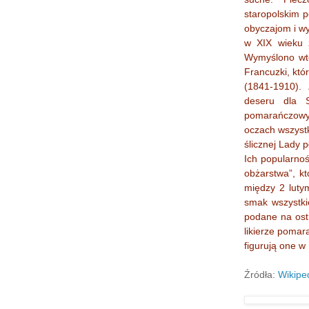
staropolskim 
obyczajom i wy
w XIX wieku z
Wymyślono wte
Francuzki, któ
(1841-1910).
deseru dla S
pomarańczowym
oczach wszystk
ślicznej Lady 
Ich popularnoś
obżarstwa”, k
między 2 luty
smak wszystki
podane na ost
likierze poma
figurują one w
Źródła:
Wikipe