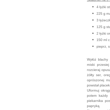
4 łyżki 
225 g mą
3 łyżecz
125 g st
2 łyżki 
150 ml 
pieprz, 
Wyłóż blachy 
miski przesie
rozcieraj opus
żółty ser, or
oprószonej mą
powstał placek
Uformuj okrąg
potem każdy 
piekarnika po
papryką.