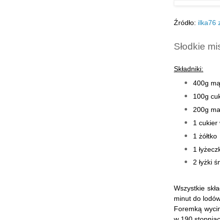
Źródło:
ilka76 
Słodkie mi
Składniki:
400g mą
100g cu
200g ma
1 cukier
1 żółtko
1 łyżecz
2 łyżki 
Wszystkie skła
minut do lodów
Foremką wycin
w 190 stopniac