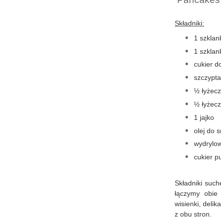
Składniki:
1 szklan
1 szklan
cukier d
szczypta 
½ łyżecz
½ łyżecz
1 jajko
olej do 
wydrylo
cukier p
Składniki suc
łączymy obie
wisienki, deli
z obu stron.