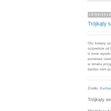
19/08/201
Trójkąty 
Oto kolejny j
oczywiście od
U mnie wyszło 
ponieważ ciast
w smaku przyp
bardzo nam p
Źródło:
Kuchar
Trójkąty s
Składniki na 8 