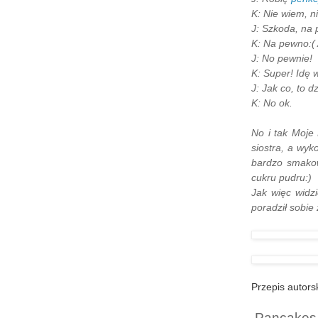
K: Nie wiem, ni
J: Szkoda, na
K: Na pewno:( 
J: No pewnie!
K: Super! Idę w
J: Jak co, to d
K: No ok.
No i tak Moje 
siostra, a wy
bardzo smakow
cukru pudru:)
Jak więc widz
poradził sobie
Przepis autors
Pancakes 