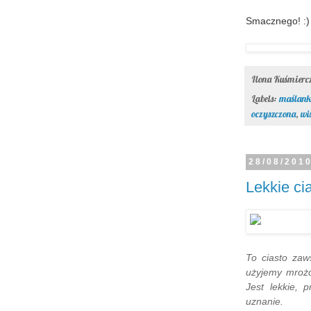
Smacznego! :)
Ilona Kuśmier
Labels:
maślank
oczyszczona
,
wi
28/08/201
Lekkie ci
To ciasto zaw
użyjemy mrożo
Jest lekkie, 
uznanie.