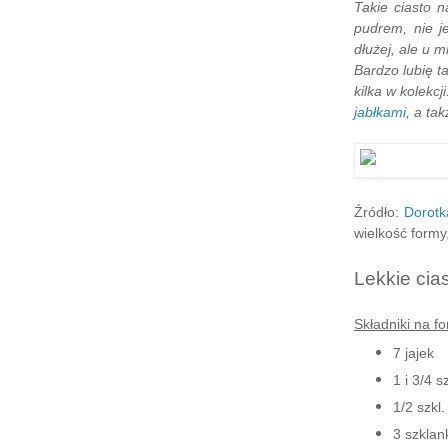
Takie ciasto 
pudrem, nie j
dłużej, ale u 
Bardzo lubię t
kilka w kolekcj
jabłkami
, a tak
Źródło:
Dorotk
wielkość formy,
Lekkie cia
Składniki na f
7 jajek
1 i 3/4 s
1/2 szkl.
3 szklan