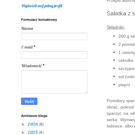
Przepis autors
Wyświetl mój pełny profil
Sałatka z 
Formularz kontaktowy
Składniki:
Nazwa
200 g se
2 pomid
E-mail
*
1 zielon
cebulka
Wiadomość
*
szczypio
sól (ostr
pieprz
Pomidory spar
obrać, pokroi
sparzyć na si
Archiwum bloga
serka. Wymies
2026
(6)
►
lodówce, albo 
2025
(4)
►