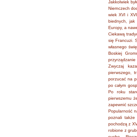
Jakkolwiek był
Niemczech doda
wiek XVI i XV
biednych, jak
Europy, a nawe
Ciekawą trady
się Francuzi. 
własnego świę
Boskiej Gromn
przyrządzanie 
Zwyczaj kaza
pierwszego, t
porzucać na pa
po całym gosp
Po roku star
pierwszemu że
zapewnić szczę
Popularność n
poznali także
pochodzą z XVI
robione z grubo
suche. Piec