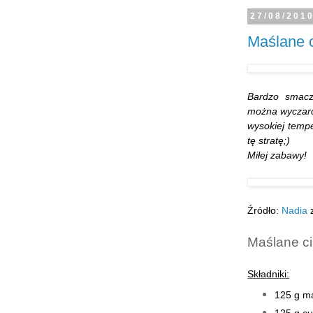
27/08/201
Maślane 
Bardzo smacz
można wyczaro
wysokiej temp
tę stratę;)
Miłej zabawy!
Źródło:
Nadia
z
Maślane c
Składniki:
125 g m