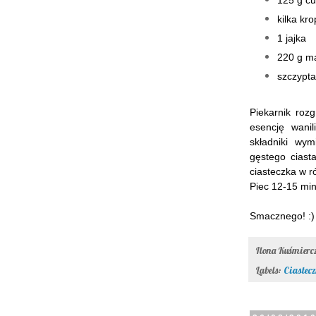
125 g cu
kilka kro
1 jajka
220 g m
szczypta 
Piekarnik roz
esencję wani
składniki wy
gęstego ciast
ciasteczka
w r
Piec 12-15 min
Smacznego! :)
Ilona Kuśmier
Labels:
Ciastecz