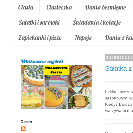
Ciasta
Ciasteczka
Dania bezmięsne
Sałatki i surówki
Śniadania i kolacje
Zapiekanki i pizze
Napoje
Dania z ka
31/08/201
Wielkanocne wypieki
Sałatka z
Lekka, pyszna
sezonowymi wa
Kiedyś bardzo 
warzywami moż
O mnie