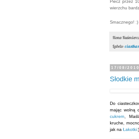
Piecz przez 10
wierzchu bardz
Smacznego! :)
Ilona Kuśmier
Labels:
ciastka 
17/08/201
Słodkie m
Do ciasteczko
mając wolną c
cukrem
, Maśl
kruche, mocn
jak na
Łakotki
: