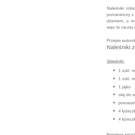
Naleśniki rob
pomarańczy z 
dżemem, u mni
więc to raczej
Przepis autors
Naleśniki 
Składniki:
1 szkl. 
1 szkl. 
1 jajko
olej do 
pomarań
4 łyżecz
4 łyżecz
Najpierw smaż