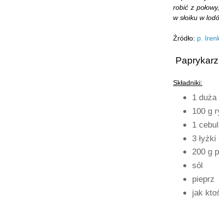
robić z połowy
w słoiku w lod
Źródło:
p. Iren
Paprykarz
Składniki:
1 duża
100 g r
1 cebul
3 łyżki
200 g 
sól
pieprz
jak ktoś