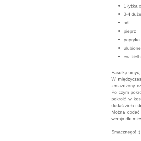
1 łyżka o
3-4 duż
sól
pieprz
papryka 
ulubione
ew. kieł
Fasolkę umyć, 
W międzyczasi
zmiażdżony cz
Po czym pokro
pokroić w kos
dodać zioła i 
Można dodać 
wersja dla mie
Smacznego! :)