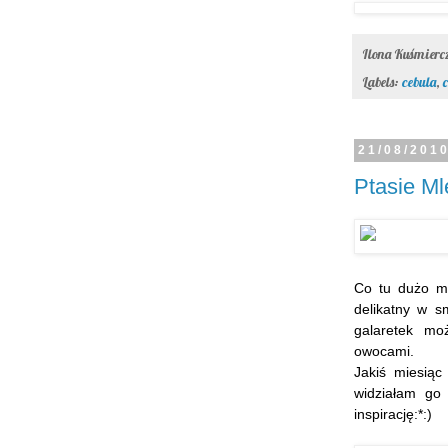
Ilona Kuśmier
Labels:
cebula
,
21/08/201
Ptasie M
Co tu dużo mó
delikatny w s
galaretek mo
owocami.
Jakiś miesią
widziałam go
inspirację:*:)