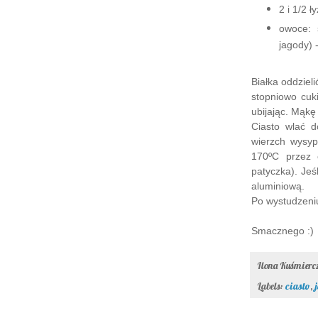
2 i 1/2 
owoce: 
jagody) 
Białka oddziel
stopniowo cuki
ubijając. Mąkę
Ciasto wlać 
wierzch wysyp
170ºC przez 
patyczka). Jeś
aluminiową.
Po wystudzeni
Smacznego :)
Ilona Kuśmier
Labels:
ciasto
,