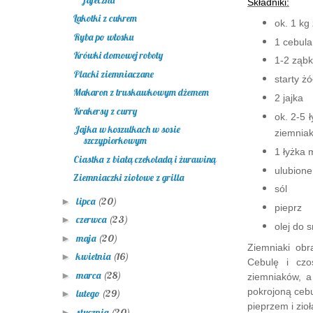
Składniki:
Łakotki z cukrem
ok. 1 kg
Ryba po włosku
1 cebula
Krówki domowej roboty
1-2 ząbk
Placki ziemniaczane
starty żó
Makaron z truskawkowym dżemem
2 jajka
Krakersy z curry
ok. 2-5 
Jajka w koszulkach w sosie
ziemnia
szczypiorkowym
1 łyżka 
Ciastka z białą czekoladą i żurawiną
ulubione
Ziemniaczki ziołowe z grilla
sól
lipca
(20)
►
pieprz
czerwca
(23)
►
olej do 
maja
(20)
►
Ziemniaki obr
kwietnia
(16)
►
Cebulę i czo
marca
(28)
►
ziemniaków, a
pokrojoną cebu
lutego
(29)
►
pieprzem i zioł
stycznia
(20)
►