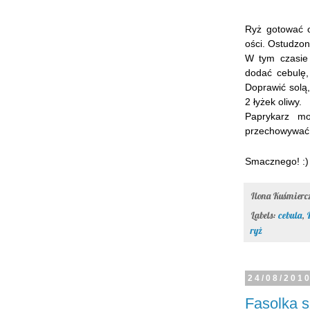
Ryż gotować o
ości. Ostudzon
W tym czasie 
dodać cebulę,
Doprawić solą, 
2 łyżek oliwy.
Paprykarz mo
przechowywać 
Smacznego! :)
Ilona Kuśmier
Labels:
cebula
,
ryż
24/08/201
Fasolka 