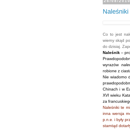
26/08/201
Naleśniki
Co to jest na
wiemy skąd poc
do dzisiaj. Zap
Naleśnik
– pro
Prawdopodob
wyrazów
nale
robione z cias
Nie wiadomo do
prawdopodobni
Chinach i w Eu
XVI wieku Kata
za francuskieg
Naleśniki te m
inna wersja m
p.n.e. i były 
stamtąd dotarł