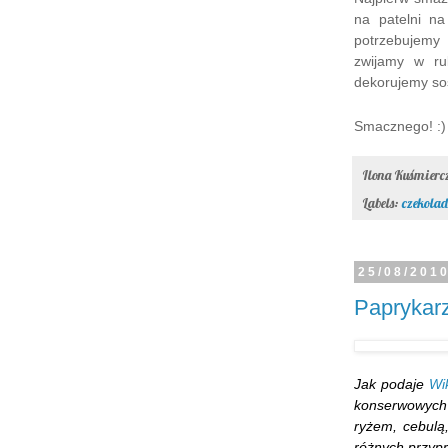
na patelni na
potrzebujemy
zwijamy w ru
dekorujemy s
Smacznego! :)
Ilona Kuśmier
Labels:
czekola
25/08/201
Paprykarz 
Jak podaje
Wi
konserwowych
ryżem, cebulą
różnych przypra