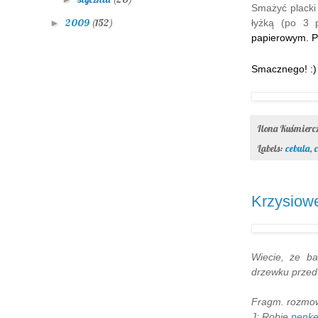
Smażyć placki 
2009
(152)
łyżką (po 3 p
►
papierowym. P
Smacznego! :)
Ilona Kuśmier
Labels:
cebula
,
Krzysiow
Wiecie, że ba
drzewku przed
Fragm. rozmowy
J: Robię
penke