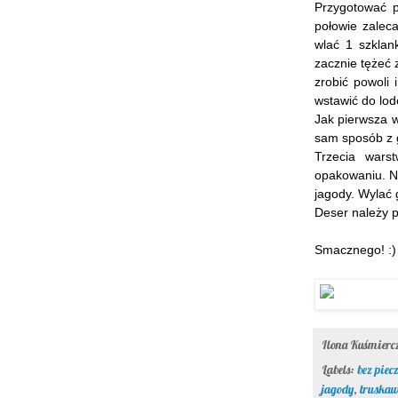
Przygotować 
połowie zalec
wlać 1 szklan
zacznie tężeć 
zrobić powoli 
wstawić do lod
Jak pierwsza 
sam sposób z g
Trzecia wars
opakowaniu. Na
jagody. Wylać 
Deser należy 
Smacznego! :)
Ilona Kuśmier
Labels:
bez piec
jagody
,
truskaw