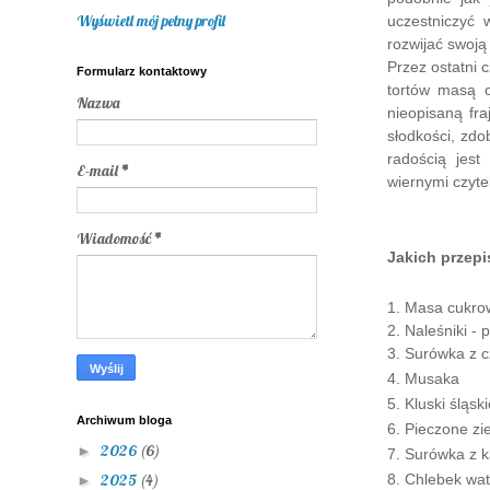
Wyświetl mój pełny profil
uczestniczyć 
rozwijać swoją
Przez ostatni 
Formularz kontaktowy
tortów masą 
Nazwa
nieopisaną fr
słodkości, zdo
radością jest
E-mail
*
wiernymi czytel
Wiadomość
*
Jakich przep
1. Masa cukro
2. Naleśniki -
3. Surówka z 
4. Musaka
5. Kluski śląsk
Archiwum bloga
6. Pieczone zi
2026
(6)
►
7. Surówka z k
2025
(4)
8. Chlebek wat
►