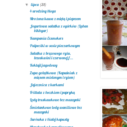
lipca
(31)
▼
4 urodziny bloga
Mrożona kawa z miętą i pieprzem
Jogurtowa sałatka z ogórków (Laban
bikhyar)
Kampania Exsmokers
Pulpeciki w sosie pieczarkowym
Sałatka z brązowego ryżu,
brzoskwini i czerwonej f...
Koktajl jagodowy
Zupa gołąbkowa (Kapuśniak z
mięsem mielonym i ryżem)
Jajecznica z kurkami
Frittata z boczkiem i papryką
Lody truskawkowe bez maszynki
Śmietankowe lody waniliowe bez
maszynki
Surówka z białej kapusty
Marchewka karmelizowana