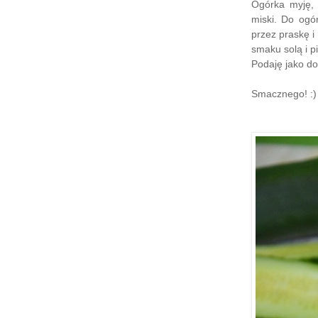
Ogórka myję, 
miski. Do ogó
przez praskę 
smaku solą i p
Podaję jako do
Smacznego! :)