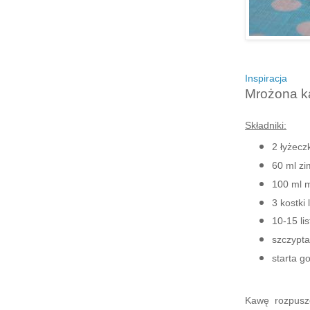
Inspiracja
Mrożona ka
Składniki:
2 łyżecz
60 ml zi
100 ml 
3 kostki 
10-15 li
szczypta
starta g
Kawę rozpuszc