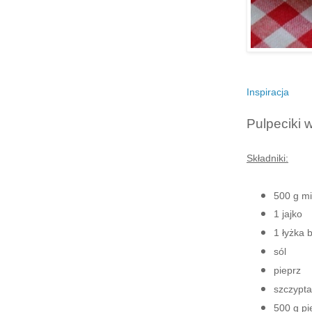
Inspiracja
Pulpeciki 
Składniki:
500 g m
1 jajko
1 łyżka b
sól
pieprz
szczypta
500 g pi