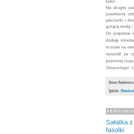
kolor.
Na drugiej p
posiekaną ceb
pieczarki i d
gorącą wodę i
Do pulpetów s
dodaję śmieta
w sosie na nie
wyszedł za r
pszennej rozpu
Smacznego! :)
Ilona Kuśmier
Labels:
Dania m
25/07/201
Sałatka z
fasolki