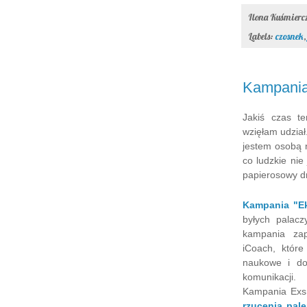
Ilona Kuśmier
Labels:
czosnek
Kampani
Jakiś czas t
wzięłam udzia
jestem osobą 
co ludzkie nie
papierosowy dr
Kampania "Ek
byłych palacz
kampania zap
iCoach, któr
naukowe i doś
komunikacji.
Kampania Exs
rzucenia pale