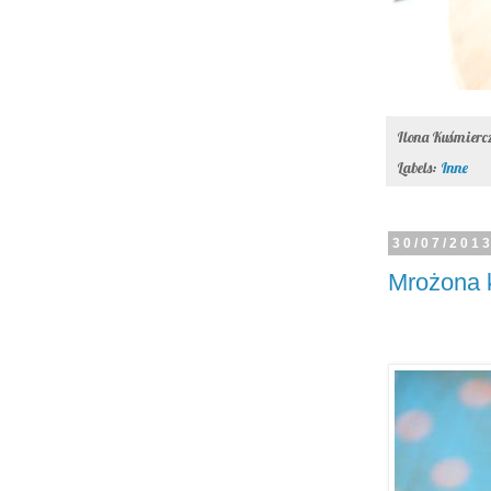
Ilona Kuśmier
Labels:
Inne
30/07/201
Mrożona k