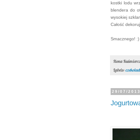
kostki lodu w
blendera do o
wysokiej szklan
Całość dekoruj
Smacznego! :)
Ilona Kuśmier
Labels:
czekola
29/07/201
Jogurtowa