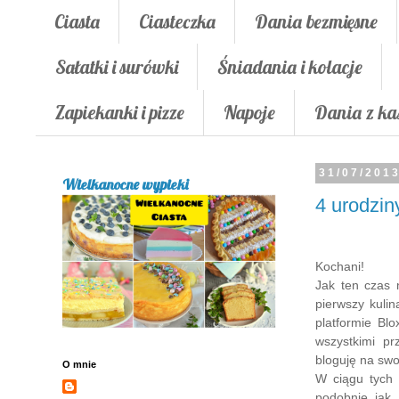
Ciasta
Ciasteczka
Dania bezmięsne
Sałatki i surówki
Śniadania i kolacje
Zapiekanki i pizze
Napoje
Dania z ka
31/07/201
Wielkanocne wypieki
4 urodzin
Kochani!
Jak ten czas 
pierwszy kuli
platformie Bl
wszystkimi pr
bloguję na sw
O mnie
W ciągu tych 
podobnie jak 