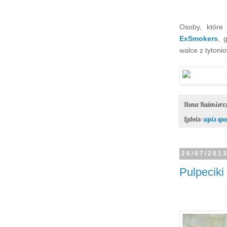
Osoby, któr
ExSmokers
, 
walce z tyton
Ilona Kuśmier
Labels:
wpis sp
26/07/201
Pulpeciki