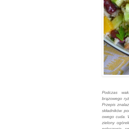
Podczas wak
brązowego ryż
Przepis znala
składników po
owego cuda. W
zielony ogóre
połączenie 