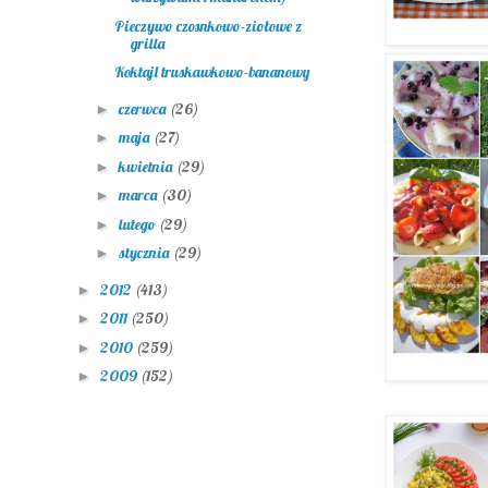
Pieczywo czosnkowo-ziołowe z
grilla
Koktajl truskawkowo-bananowy
czerwca
(26)
►
maja
(27)
►
kwietnia
(29)
►
marca
(30)
►
lutego
(29)
►
stycznia
(29)
►
2012
(413)
►
2011
(250)
►
2010
(259)
►
2009
(152)
►