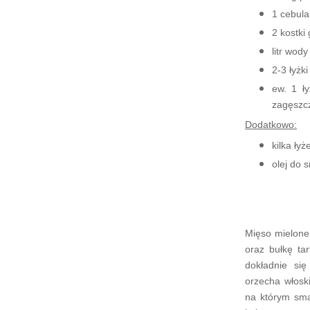
1 cebula
2 kostki
litr wody
2-3 łyżk
ew. 1 ł
zagęszc
Dodatkowo:
kilka łyż
olej do 
Mięso mielone 
oraz bułkę ta
dokładnie si
orzecha włoski
na którym sma