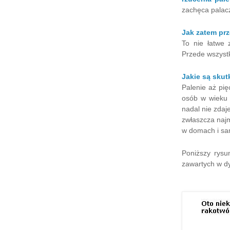
zachęca palac
Jak zatem prz
To nie łatwe 
Przede wszystk
Jakie są skut
Palenie aż pię
osób w wieku p
nadal nie zda
zwłaszcza najm
w domach i s
Poniższy rysu
zawartych w d