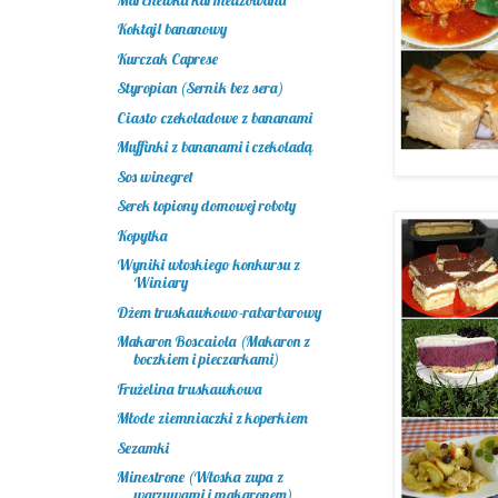
Koktajl bananowy
Kurczak Caprese
Styropian (Sernik bez sera)
Ciasto czekoladowe z bananami
Muffinki z bananami i czekoladą
Sos winegret
Serek topiony domowej roboty
Kopytka
Wyniki włoskiego konkursu z
Winiary
Dżem truskawkowo-rabarbarowy
Makaron Boscaiola (Makaron z
boczkiem i pieczarkami)
Frużelina truskawkowa
Młode ziemniaczki z koperkiem
Sezamki
Minestrone (Włoska zupa z
warzywami i makaronem)