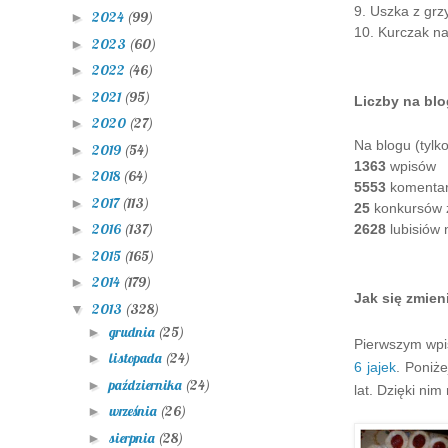
9. Uszka z gr
2024
(99)
►
10. Kurczak na
2023
(60)
►
2022
(46)
►
2021
(95)
►
Liczby na bl
2020
(27)
►
Na blogu (tylk
2019
(54)
►
1363
wpisów
2018
(64)
►
5553
komenta
2017
(113)
►
25
konkursów 
2016
(137)
2628
lubisiów
►
2015
(165)
►
2014
(179)
►
Jak się zmien
2013
(328)
▼
grudnia
(25)
►
Pierwszym wpi
listopada
(24)
►
6 jajek
. Poniż
października
(24)
►
lat. Dzięki nim
września
(26)
►
sierpnia
(28)
►