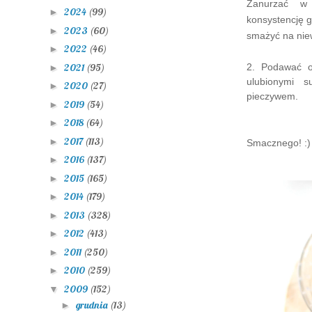
Zanurzać w 
2024
(99)
►
konsystencję g
2023
(60)
►
smażyć na niew
2022
(46)
►
2021
(95)
2. Podawać o
►
ulubionymi s
2020
(27)
►
pieczywem.
2019
(54)
►
2018
(64)
►
2017
(113)
►
Smacznego! :)
2016
(137)
►
2015
(165)
►
2014
(179)
►
2013
(328)
►
2012
(413)
►
2011
(250)
►
2010
(259)
►
2009
(152)
▼
grudnia
(13)
►