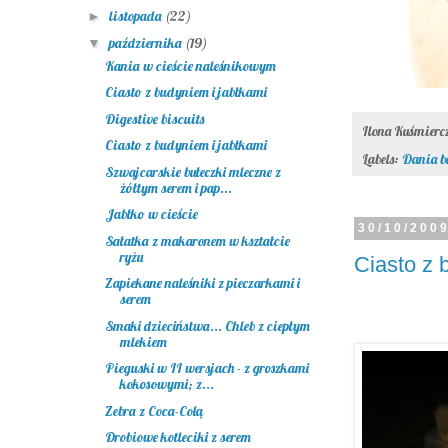
listopada
(22)
►
października
(19)
▼
Kania w cieście naleśnikowym
Ciasto z budyniem i jabłkami
Digestive biscuits
Ilona Kuśmier
Ciasto z budyniem i jabłkami
Labels:
Dania b
Szwajcarskie bułeczki mleczne z
żółtym serem i pap...
Jabłko w cieście
30/10/200
Sałatka z makaronem w kształcie
ryżu
Ciasto z 
Zapiekane naleśniki z pieczarkami i
serem
Smaki dzieciństwa... Chleb z ciepłym
mlekiem
Pieguski w II wersjach - z groszkami
kokosowymi; z...
Zebra z Coca-Colą
Drobiowe kotleciki z serem