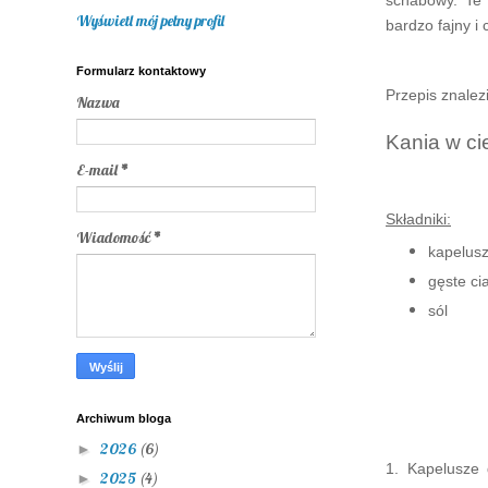
schabowy.
Te 
Wyświetl mój pełny profil
bardzo fajny i
Formularz kontaktowy
Przepis znalez
Nazwa
Kania w ci
E-mail
*
Składniki:
Wiadomość
*
kapelusz
gęste ci
sól
Archiwum bloga
2026
(6)
►
1. Kapelusze 
2025
(4)
►