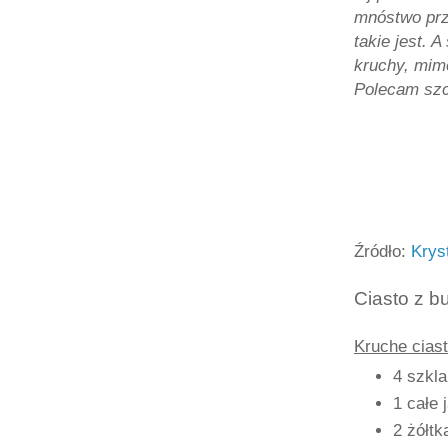
mnóstwo prz
takie jest. 
kruchy, mimo
Polecam szc
Źródło:
Krys
Ciasto z b
Kruche ciast
4 szkla
1 całe 
2 żółtk