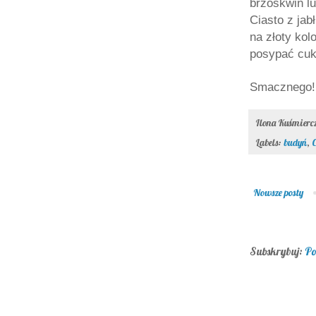
brzoskwiń lu
Ciasto z jab
na złoty kol
posypać cu
Smacznego! 
Ilona Kuśmier
Labels:
budyń
,
C
Nowsze posty
Subskrybuj:
Po