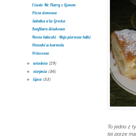
Ciasto Mc Flurry z Lionem
Pizza domowa
Sałatka a'la Grecka
Konfitura śliwkowa
Nocne bułeczki - Moje pierwsze bułki
Orzeszki w karmelu
Princessa
września
(29)
►
sierpnia
(36)
►
lipca
(33)
►
To jedno z 
tej porze m