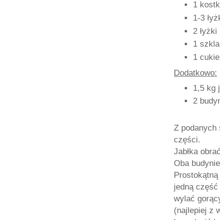
1 kostk
1-3 łyż
2 łyżki
1 szkla
1 cukie
Dodatkowo:
1,5 kg 
2 budyn
Z podanych s
części.
Jabłka obrać
Oba budynie
Prostokątną
jedną część 
wylać gorąc
(najlepiej z