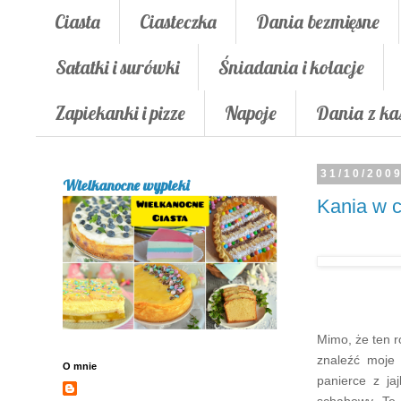
Ciasta
Ciasteczka
Dania bezmięsne
Sałatki i surówki
Śniadania i kolacje
Zapiekanki i pizze
Napoje
Dania z ka
31/10/200
Wielkanocne wypieki
Kania w 
Mimo, że ten r
znaleźć moje
O mnie
panierce z ja