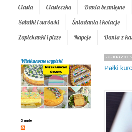
Ciasta
Ciasteczka
Dania bezmięsne
Sałatki i surówki
Śniadania i kolacje
Zapiekanki i pizze
Napoje
Dania z ka
28/06/201
Wielkanocne wypieki
Pałki kur
O mnie