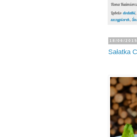
Ilona Kuśmier
Labels:
dodatki
szczypiorek
,
Śni
18/06/201
Sałatka 