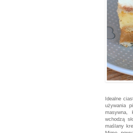
Idealne cia
używania pi
masywna, k
wchodzą sł
maślany kre
Mimo powyż