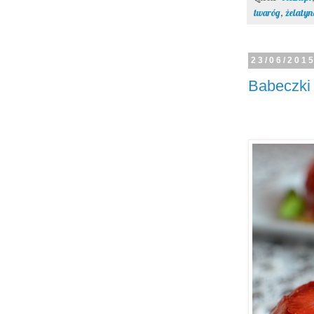
twaróg
,
żelatyn
23/06/201
Babeczki