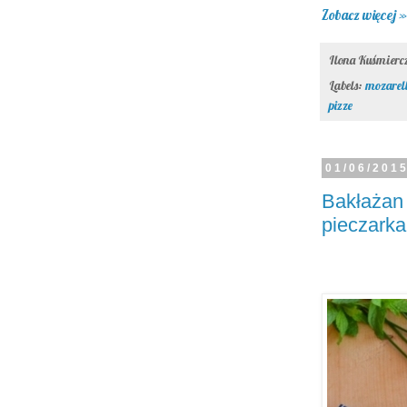
Zobacz więcej »
Ilona Kuśmier
Labels:
mozarel
pizze
01/06/201
Bakłażan
pieczark