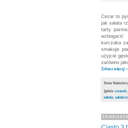
Cezar to pys
jak sałata 
tarty parm
wzbogacić
kurczaka za
smakuje po
użyjcie gęs
zarówno jako
Zobacz więcej »
Ilona Kuśmier
Labels:
czosnek
sałata
,
sałata 
15/06/201
Ciasto 3 b