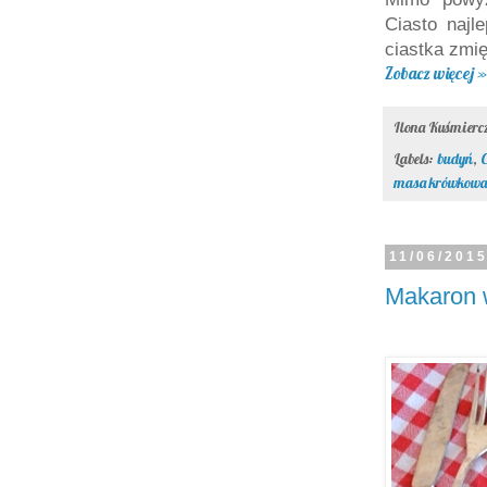
Ciasto najl
ciastka zmi
Zobacz więcej »
Ilona Kuśmier
Labels:
budyń
,
C
masa krówkowa
11/06/201
Makaron w