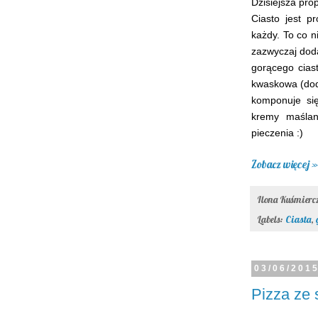
Dzisiejsza pr
Ciasto jest p
każdy. To co n
zazwyczaj dod
gorącego cias
kwaskowa (doda
komponuje się
kremy maślan
pieczenia :)
Zobacz więcej »
Ilona Kuśmier
Labels:
Ciasta
,
03/06/201
Pizza ze 