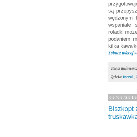
przygotowuj
są przepysz
wędzonym b
wspaniale 
roladki może
podaniem m
kilka kawał
Zobacz więcej »
Ilona Kuśmier
Labels:
boczek
,
05/06/201
Biszkopt
truskawk