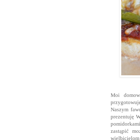
Moi domown
przygotowuj
Naszym fawor
prezentuję W
pomidorkami
zastąpić mo
wielbicielom 