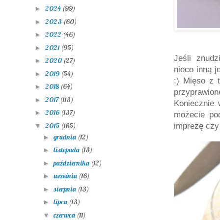
2024
(99)
►
2023
(60)
►
2022
(46)
►
2021
(95)
►
Jeśli znud
2020
(27)
►
nieco inną j
2019
(54)
►
:) Mięso z 
2018
(64)
►
przyprawion
2017
(113)
►
Koniecznie w
2016
(137)
►
możecie pod
2015
(165)
imprezę czy
▼
grudnia
(12)
►
listopada
(13)
►
października
(12)
►
września
(16)
►
sierpnia
(13)
►
lipca
(13)
►
czerwca
(11)
▼