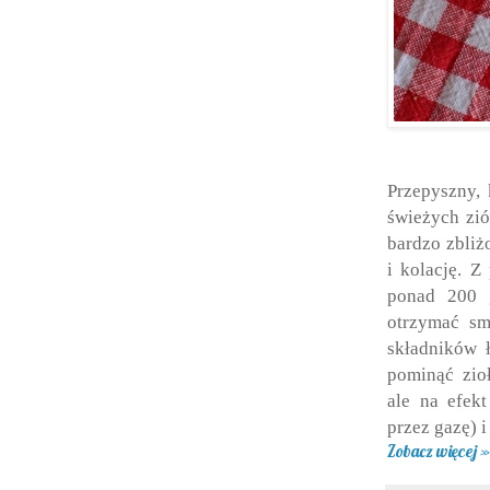
Przepyszny,
świeżych zió
bardzo zbliż
i kolację. Z
ponad 200 
otrzymać sm
składników ł
pominąć zio
ale na efek
przez gazę) 
Zobacz więcej »