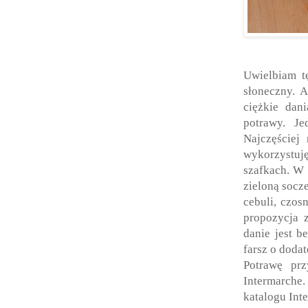
Uwielbiam tę
słoneczny. 
ciężkie dan
potrawy. Je
Najczęściej
wykorzystu
szafkach. W 
zieloną socz
cebuli, czos
propozycja 
danie jest 
farsz o doda
Potrawę pr
Intermarche
katalogu I