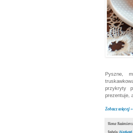
Pyszne, m
truskawkow
przykryty 
prezentuje, 
Zobacz więcej »
Ilona Kuśmier
Labels:
biszkopt