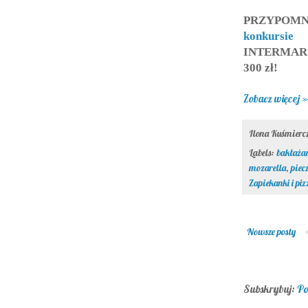
PRZYPOMNIE
konkursi
INTERMARCH
300 zł!
Zobacz więcej »
Ilona Kuśmier
Labels:
bakłaża
mozarella
,
piec
Zapiekanki i piz
Nowsze posty
Subskrybuj:
Po