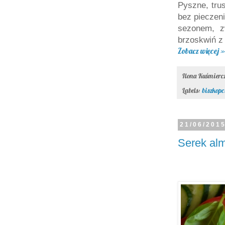
Pyszne, tr
bez pieczeni
sezonem, z
brzoskwiń z 
Zobacz więcej »
Ilona Kuśmier
Labels:
biszkopc
21/06/201
Serek alm