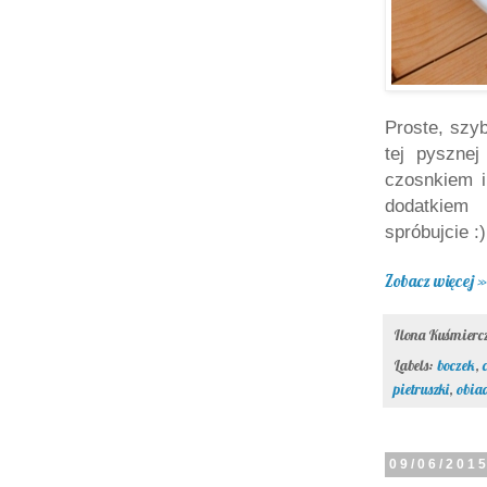
Proste, szy
tej pyszne
czosnkiem i
dodatkiem 
spróbujcie :)
Zobacz więcej »
Ilona Kuśmier
Labels:
boczek
,
pietruszki
,
obia
09/06/201