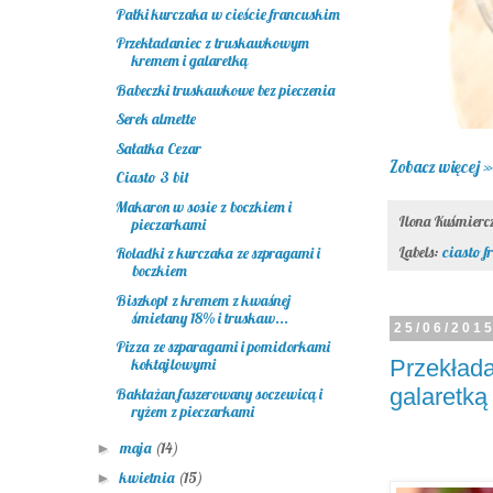
Pałki kurczaka w cieście francuskim
Przekładaniec z truskawkowym
kremem i galaretką
Babeczki truskawkowe bez pieczenia
Serek almette
Sałatka Cezar
Zobacz więcej »
Ciasto 3 bit
Makaron w sosie z boczkiem i
Ilona Kuśmier
pieczarkami
Labels:
ciasto f
Roladki z kurczaka ze szpragami i
boczkiem
Biszkopt z kremem z kwaśnej
śmietany 18% i truskaw...
25/06/201
Pizza ze szparagami i pomidorkami
Przekład
koktajlowymi
galaretką
Bakłażan faszerowany soczewicą i
ryżem z pieczarkami
maja
(14)
►
kwietnia
(15)
►