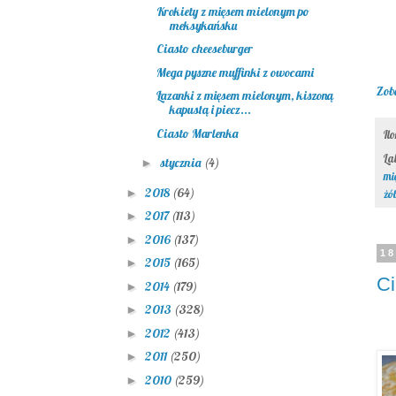
Krokiety z mięsem mielonym po
meksykańsku
Ciasto cheeseburger
Mega pyszne muffinki z owocami
Zob
Łazanki z mięsem mielonym, kiszoną
kapustą i piecz...
Ciasto Marlenka
Il
La
stycznia
(4)
►
mi
2018
(64)
►
żó
2017
(113)
►
2016
(137)
►
18
2015
(165)
►
Ci
2014
(179)
►
2013
(328)
►
2012
(413)
►
2011
(250)
►
2010
(259)
►