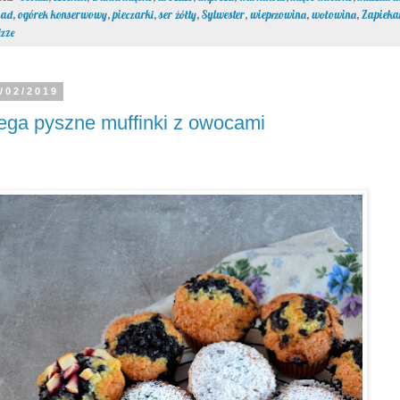
iad
,
ogórek konserwowy
,
pieczarki
,
ser żółty
,
Sylwester
,
wieprzowina
,
wołowina
,
Zapieka
izze
/02/2019
ga pyszne muffinki z owocami