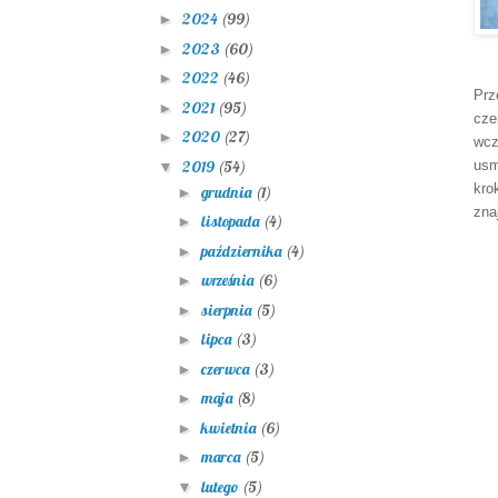
2024
(99)
►
2023
(60)
►
2022
(46)
►
Prz
2021
(95)
►
cze
2020
(27)
►
wcz
2019
(54)
usm
▼
kro
grudnia
(1)
►
zna
listopada
(4)
►
października
(4)
►
września
(6)
►
sierpnia
(5)
►
lipca
(3)
►
czerwca
(3)
►
maja
(8)
►
kwietnia
(6)
►
marca
(5)
►
lutego
(5)
▼