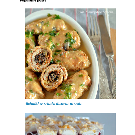
Popularne posty
Roladki ze schabu duszone w sosie