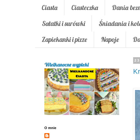
Ciasta
Ciasteczka
Dania bez
Sałatki i surówki
Śniadania i kol
Zapiekanki i pizze
Napoje
Da
23
Wielkanocne wypieki
Kr
O mnie