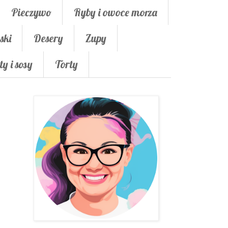
Pieczywo
Ryby i owoce morza
ski
Desery
Zupy
ty i sosy
Torty