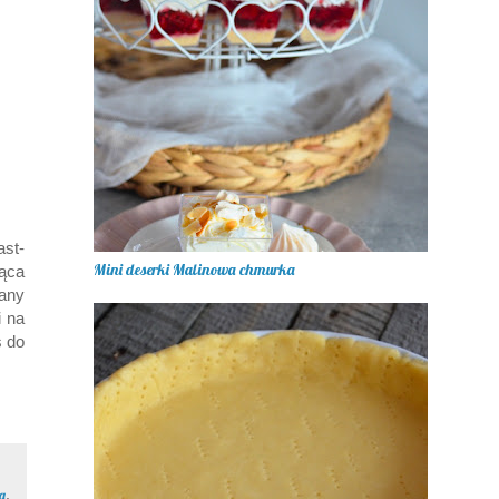
ast-
Mini deserki Malinowa chmurka
ąca
any
i na
s do
a
,