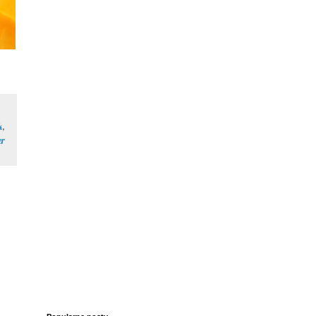
k
,
er