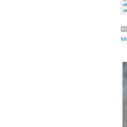
ob
i p
07
Me