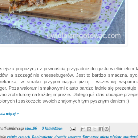
siejsza propozycja z pewnością przypadnie do gustu wielbicielom f
odów, a szczególnie cheesebugerów. Jest to bardzo smaczna, syc
piekanka, w smaku przypominająca pizzę i wcześniej wspomni
ger. Poza walorami smakowymi ciasto bardzo ładnie się prezentuje 
no zrobi furorę na każdej imprezie. Dlatego już dziś dodajcie przepi
bionych i zaskoczcie swoich znajomych tym pysznym daniem :)
acz więcej »
ona Kuśmierczyk
ilka_86
3 komentarze:
bels:
cebula
,
czosnek
,
Dania mięsne
,
drożdże
,
impreza
,
Karnawał
,
mięso mielone
,
musztard