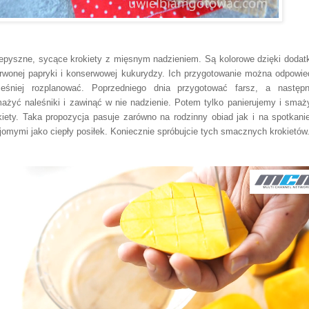
epyszne, sycące krokiety z mięsnym nadzieniem. Są kolorowe dzięki dodat
rwonej papryki i konserwowej kukurydzy. Ich przygotowanie można odpowie
eśniej rozplanować. Poprzedniego dnia przygotować farsz, a następ
ażyć naleśniki i zawinąć w nie nadzienie. Potem tylko panierujemy i sma
kiety. Taka propozycja pasuje zarówno na rodzinny obiad jak i na spotkani
jomymi jako ciepły posiłek. Koniecznie spróbujcie tych smacznych krokietów