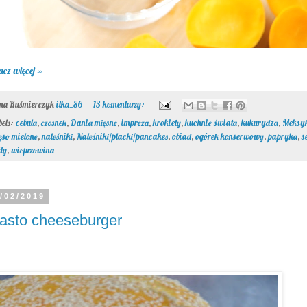
acz więcej »
ona Kuśmierczyk
ilka_86
13 komentarzy:
bels:
cebula
,
czosnek
,
Dania mięsne
,
impreza
,
krokiety
,
kuchnie świata
,
kukurydza
,
Meksy
ęso mielone
,
naleśniki
,
Naleśniki/placki/pancakes
,
obiad
,
ogórek konserwowy
,
papryka
,
s
łty
,
wieprzowina
/02/2019
asto cheeseburger