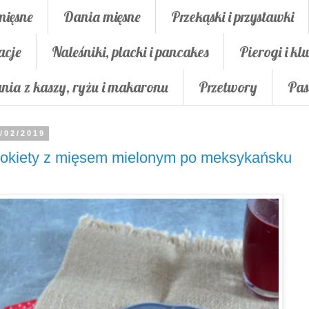
mięsne
Dania mięsne
Przekąski i przystawki
acje
Naleśniki, placki i pancakes
Pierogi i klu
nia z kaszy, ryżu i makaronu
Przetwory
Pas
/02/2019
okiety z mięsem mielonym po meksykańsku