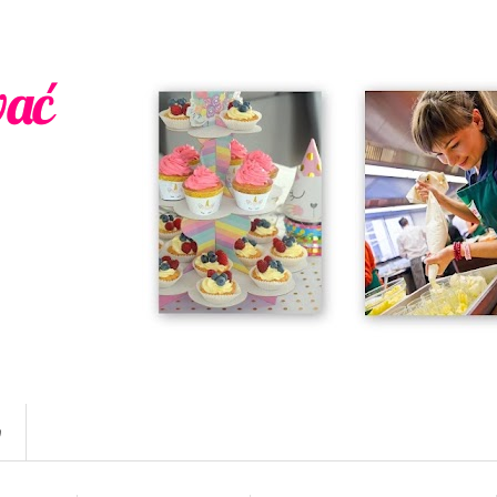
wać
w