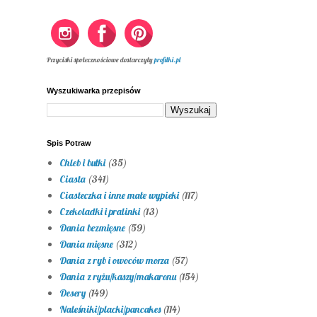
Przyciski społecznościowe dostarczyły
profilki.pl
Wyszukiwarka przepisów
Spis Potraw
Chleb i bułki
(35)
Ciasta
(341)
Ciasteczka i inne małe wypieki
(117)
Czekoladki i pralinki
(13)
Dania bezmięsne
(59)
Dania mięsne
(312)
Dania z ryb i owoców morza
(57)
Dania z ryżu/kaszy/makaronu
(154)
Desery
(149)
Naleśniki/placki/pancakes
(114)