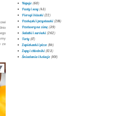
Napoje
(60)
Pasty i sosy
(43)
Pierogi i kluski
(22)
Przekąski i przystawki
(218)
kowi
Przetwory na zimę
(39)
dnio
Sałatki i surówki
(262)
nego
żymy
Torty
(17)
e ze
Zapiekanki i pizze
(84)
.
Zupy i chłodniki
(123)
Śniadania i kolacje
(101)