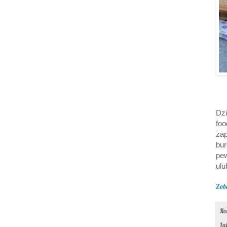
Dzi
fo
za
bur
pew
ulu
Zob
Il
La