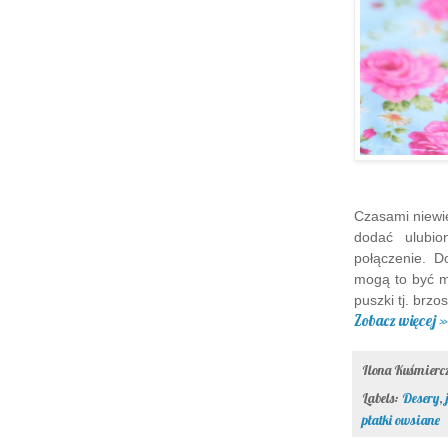
Czasami niewie
dodać ulubio
połączenie. 
mogą to być m
puszki tj. brzo
Zobacz więcej »
Ilona Kuśmier
Labels:
Desery
,
płatki owsiane