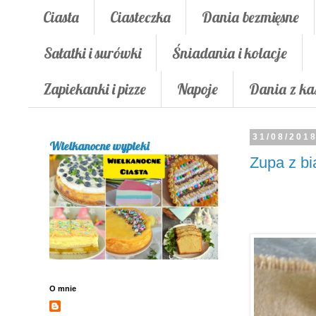
Ciasta
Ciasteczka
Dania bezmięsne
Sałatki i surówki
Śniadania i kolacje
Zapiekanki i pizze
Napoje
Dania z ka
31/08/201
Wielkanocne wypieki
Zupa z bia
O mnie