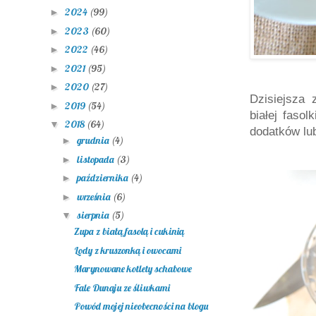
2024
(99)
►
2023
(60)
►
2022
(46)
►
2021
(95)
►
2020
(27)
►
Dzisiejsza 
2019
(54)
►
białej fasol
2018
(64)
▼
dodatków lu
grudnia
(4)
►
listopada
(3)
►
października
(4)
►
września
(6)
►
sierpnia
(5)
▼
Zupa z białą fasolą i cukinią
Lody z kruszonką i owocami
Marynowane kotlety schabowe
Fale Dunaju ze śliwkami
Powód mojej nieobecności na blogu