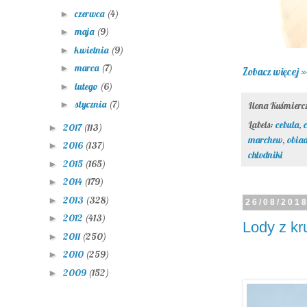
czerwca
(4)
►
maja
(9)
►
kwietnia
(9)
►
marca
(7)
►
Zobacz więcej »
lutego
(6)
►
stycznia
(7)
►
Ilona Kuśmier
Labels:
cebula
,
2017
(113)
►
marchew
,
obia
2016
(137)
►
chłodniki
2015
(165)
►
2014
(179)
►
2013
(328)
►
26/08/201
2012
(413)
►
Lody z k
2011
(250)
►
2010
(259)
►
2009
(152)
►