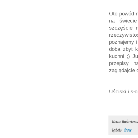
Oto powód mo
na świecie
szczęście 
rzeczywisto
poznajemy i
doba zbyt k
kuchni ;) J
przepisy n
zaglądajcie 
Uściski i sł
Ilona Kuśmier
Labels:
Inne