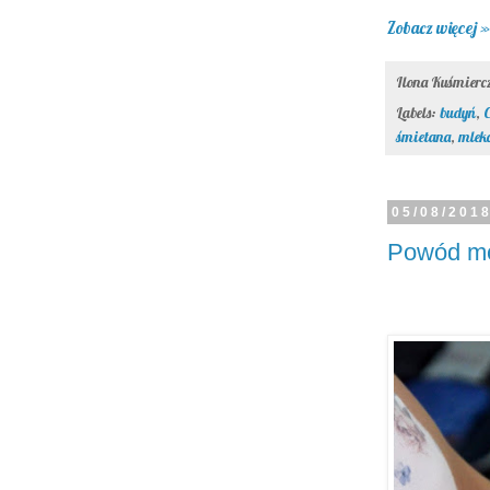
Zobacz więcej »
Ilona Kuśmier
Labels:
budyń
,
C
śmietana
,
mlek
05/08/201
Powód mo