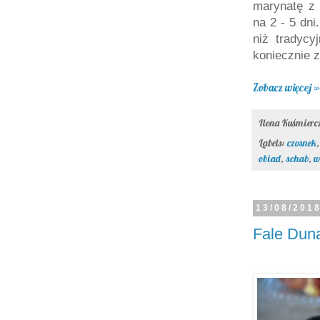
marynatę z 
na 2 - 5 dn
niż tradycy
koniecznie z
Zobacz więcej »
Ilona Kuśmier
Labels:
czosnek
obiad
,
schab
,
w
13/08/201
Fale Duna