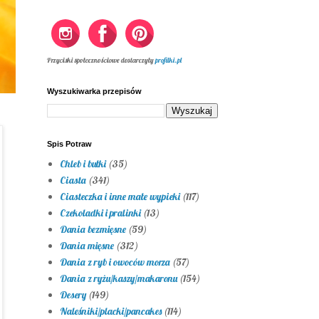
Przyciski społecznościowe dostarczyły
profilki.pl
Wyszukiwarka przepisów
Spis Potraw
Chleb i bułki
(35)
Ciasta
(341)
Ciasteczka i inne małe wypieki
(117)
Czekoladki i pralinki
(13)
Dania bezmięsne
(59)
Dania mięsne
(312)
Dania z ryb i owoców morza
(57)
Dania z ryżu/kaszy/makaronu
(154)
Desery
(149)
Naleśniki/placki/pancakes
(114)