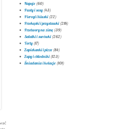
Napoje
(60)
Pasty i sosy
(43)
Pierogi i kluski
(22)
Przekąski i przystawki
(218)
Przetwory na zimę
(39)
Sałatki i surówki
(262)
Torty
(17)
Zapiekanki i pizze
(84)
Zupy i chłodniki
(123)
Śniadania i kolacje
(101)
ować
atę,