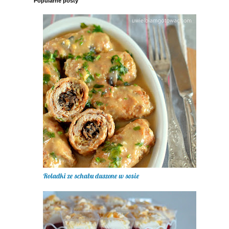
Popularne posty
Roladki ze schabu duszone w sosie