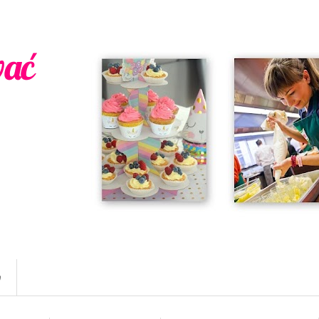
wać
w