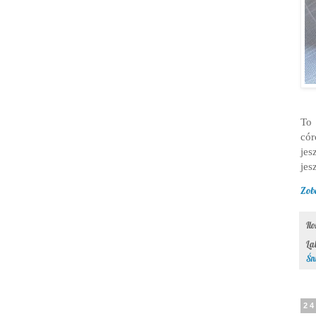
To 
cór
jes
jes
Zob
Il
La
Śn
24