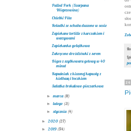
Pulled Pork (Szarpana
ost
Wieprzowina)
cze
Chlebki Pita
sł
ko
Roladki ze schabu duszone w sosie
Zapiekane tortille z kurczakiem i
Zob
warzywami
Zapiekanka gołąbkowa
Il
Zakręcone drożdżówki z serem
La
Bigos z szybkowaru gotowy w 40
po
minut
Kapuśniak z kiszonej kapusty z
kiełbasą i boczkiem
26
Sałatka brokułowo-pieczarkowa
Pi
marca
(11)
►
lutego
(3)
►
stycznia
(4)
►
2020
(27)
►
2019
(54)
►