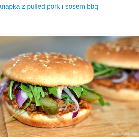
napka z pulled pork i sosem bbq