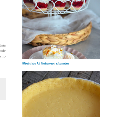
tnia
rmie
wno
Mini deserki Malinowa chmurka