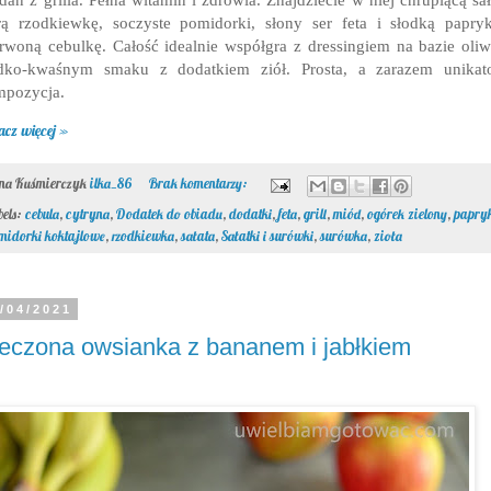
rą rzodkiewkę, soczyste pomidorki, słony ser feta i słodką papry
rwoną cebulkę. Całość idealnie współgra z dressingiem na bazie oli
odko-kwaśnym smaku z dodatkiem ziół. Prosta, a zarazem unikat
mpozycja.
acz więcej »
ona Kuśmierczyk
ilka_86
Brak komentarzy:
bels:
cebula
,
cytryna
,
Dodatek do obiadu
,
dodatki
,
feta
,
grill
,
miód
,
ogórek zielony
,
papry
midorki koktajlowe
,
rzodkiewka
,
sałata
,
Sałatki i surówki
,
surówka
,
zioła
/04/2021
eczona owsianka z bananem i jabłkiem