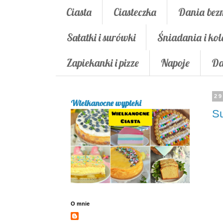
Ciasta
Ciasteczka
Dania bez
Sałatki i surówki
Śniadania i kol
Zapiekanki i pizze
Napoje
Da
29
Wielkanocne wypieki
Su
O mnie