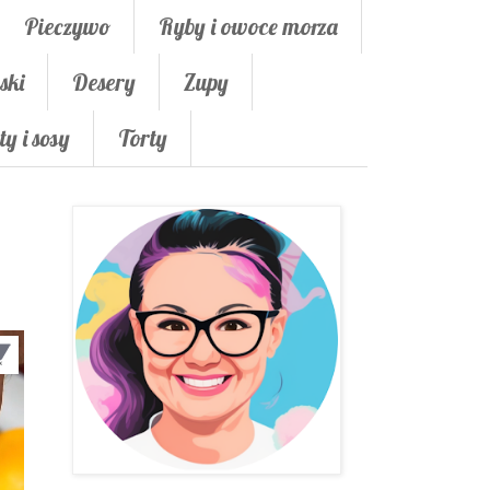
Pieczywo
Ryby i owoce morza
ski
Desery
Zupy
ty i sosy
Torty