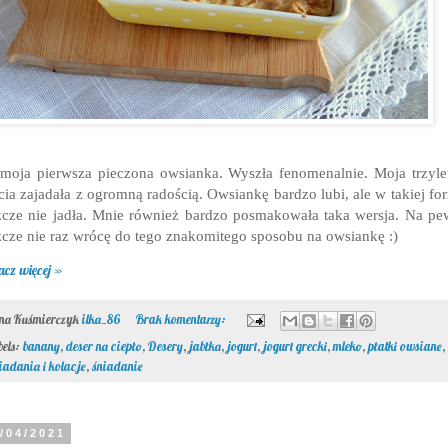
moja pierwsza pieczona owsianka. Wyszła fenomenalnie. Moja trzyle
cia zajadała z ogromną radością. Owsiankę bardzo lubi, ale w takiej fo
zcze nie jadła. Mnie również bardzo posmakowała taka wersja.
Na pe
zcze nie raz wrócę do tego znakomitego sposobu na owsiankę :)
acz więcej »
ona Kuśmierczyk
ilka_86
Brak komentarzy:
bels:
banany
,
deser na ciepło
,
Desery
,
jabłka
,
jogurt
,
jogurt grecki
,
mleko
,
płatki owsiane
,
iadania i kolacje
,
śniadanie
/04/2021