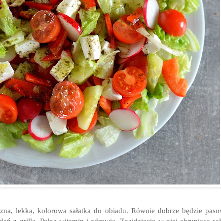
zna, lekka, kolorowa sałatka do obiadu. Równie dobrze będzie pas
dań z grilla. Pełna witamin i zdrowia. Znajdziecie w niej chrupiącą sał