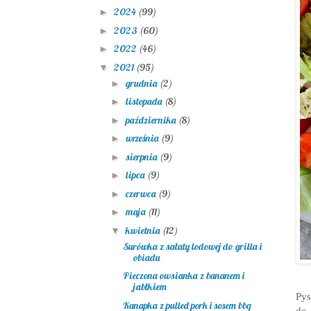
2024
(99)
►
2023
(60)
►
2022
(46)
►
2021
(95)
▼
grudnia
(2)
►
listopada
(8)
►
października
(8)
►
września
(9)
►
sierpnia
(9)
►
lipca
(9)
►
czerwca
(9)
►
maja
(11)
►
kwietnia
(12)
▼
Surówka z sałaty lodowej do grilla i
obiadu
Pieczona owsianka z bananem i
jabłkiem
Pys
Kanapka z pulled pork i sosem bbq
do 