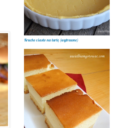
Kruche ciasto na tartę (wytrawne)