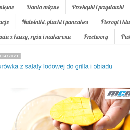
mięsne
Dania mięsne
Przekąski i przystawki
acje
Naleśniki, placki i pancakes
Pierogi i klu
nia z kaszy, ryżu i makaronu
Przetwory
Pas
/04/2021
rówka z sałaty lodowej do grilla i obiadu