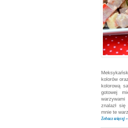
Meksykańsk
kolorów ora
kolorową s
gotowej mi
warzywami 
znalazł się
mnie te war
Zobacz więcej »