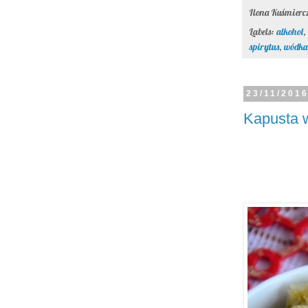
Ilona Kuśmier
Labels:
alkohol
,
spirytus
,
wódka
23/11/201
Kapusta 