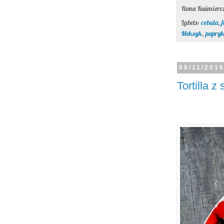
Ilona Kuśmier
Labels:
cebula
,
Meksyk
,
papryk
08/11/201
Tortilla z