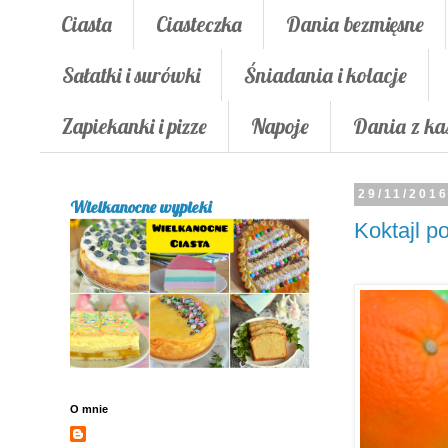
Ciasta
Ciasteczka
Dania bezmięsne
Sałatki i surówki
Śniadania i kolacje
Zapiekanki i pizze
Napoje
Dania z ka
29/11/201
Wielkanocne wypieki
Koktajl 
O mnie