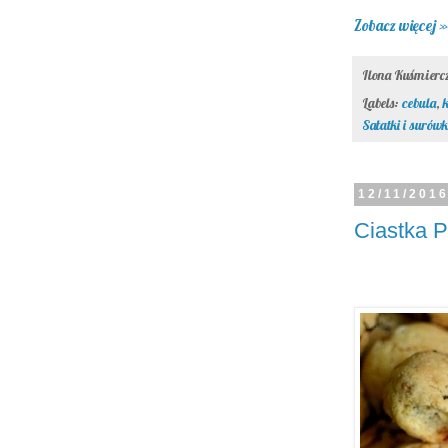
Zobacz więcej »
Ilona Kuśmier
Labels:
cebula
,
Sałatki i surówk
12/11/201
Ciastka P