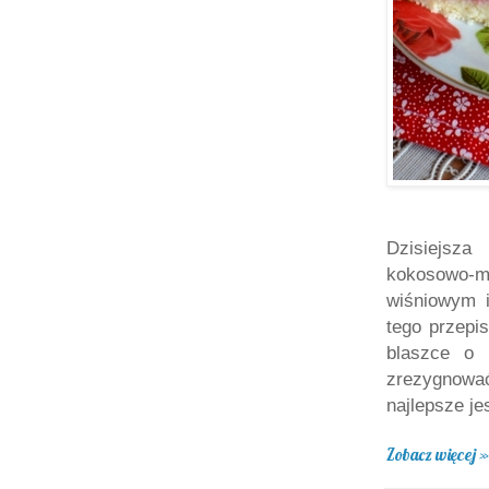
Dzisiejsz
kokosowo-
wiśniowym i
tego przepi
blaszce o 
zrezygnowa
najlepsze je
Zobacz więcej »