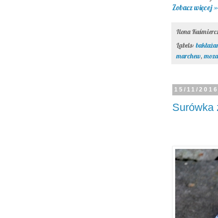
Zobacz więcej »
Ilona Kuśmier
Labels:
bakłaża
marchew
,
moza
15/11/201
Surówka z