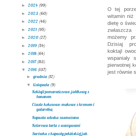
2024
(99)
►
O tej porze
2023
(60)
►
witamin niż
2022
(46)
►
dietę o świe
2021
(95)
►
zwłaszcza 
możemy prz
2020
(27)
►
Dzisiaj p
2019
(54)
►
koktajl owo
2018
(64)
►
wspaniały 
2017
(113)
►
pierwotnej 
2016
(137)
▼
jest równie 
grudnia
(12)
►
listopada
(9)
▼
Koktajl pomarańczowo-jabłkowy z
bananem
Ciasto kokosowo-makowe z kremem i
galaretką
Kapusta włoska zasmażana
Kolorowa tarta z warzywami
Surówka z kapusty pekińskiej jak