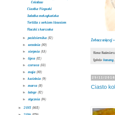
Colesław
Ciastka Pieguski
Sałatka meksykańska
Tortilla z serkiem i łososiem
Flaczki z kurczaka
października
(12)
►
Zobacz więcej »
września
(10)
►
sierpnia
(13)
►
Ilona Kuśmier
lipca
(12)
►
Labels:
banany
czerwca
(13)
►
maja
(10)
►
25/11/201
kwietnia
(9)
►
marca
(11)
►
Ciasto k
lutego
(12)
►
stycznia
(14)
►
2015
(165)
►
2014
(179)
►