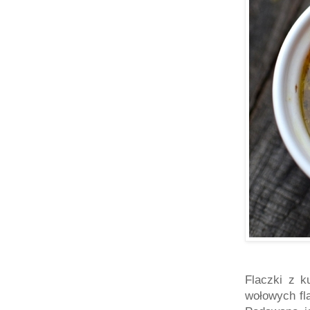
Flaczki z k
wołow
ych fl