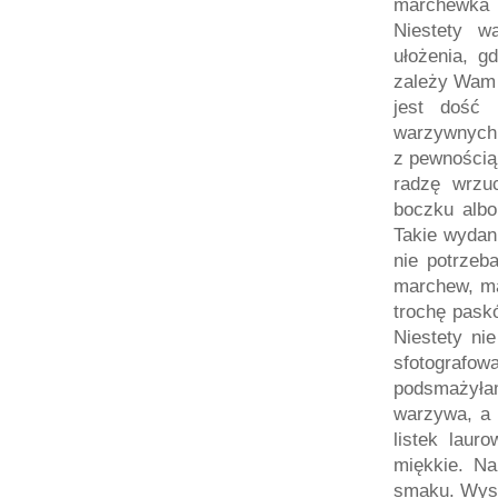
marchewka j
Niestety w
ułożenia, gd
zależy Wam 
jest dość 
warzywnych p
z pewnością
radzę wrzu
boczku albo
Takie wydan
nie potrzeb
marchew, mał
trochę pask
Niestety ni
sfotografo
podsmażyłam
warzywa, a 
listek laur
miękkie. Na
smaku. Wysz