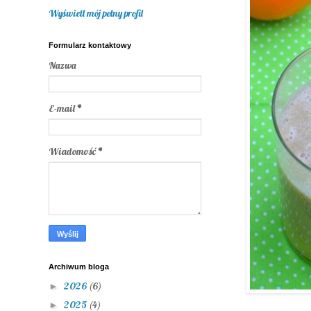
Wyświetl mój pełny profil
Formularz kontaktowy
Nazwa
E-mail
*
Wiadomość
*
Archiwum bloga
2026
(6)
►
2025
(4)
►