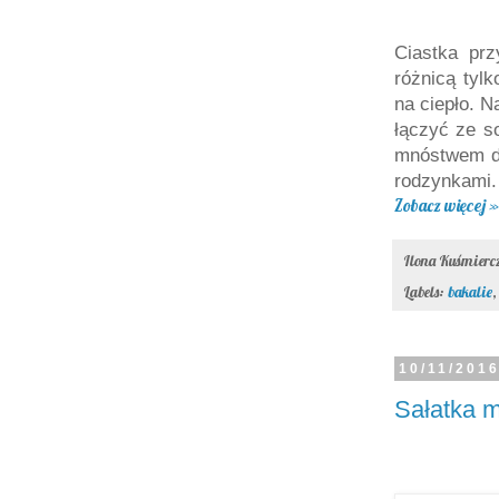
Ciastka pr
różnicą tylk
na ciepło.
Na
łączyć ze s
mnóstwem do
rodzynkami.
Zobacz więcej »
Ilona Kuśmier
Labels:
bakalie
10/11/201
Sałatka 