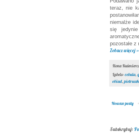
Podawano ją
teraz, nie 
postanowił
niemalże id
się jedyni
aromatycz
pozostałe z
Zobacz więcej »
Ilona Kuśmier
Labels:
cebula
,
obiad
,
pietrusz
Nowsze posty
Subskrybuj:
Po