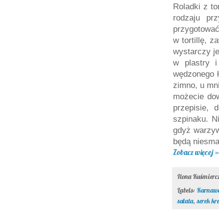
Roladki z to
rodzaju pr
przygotować
w tortillę, 
wystarczy je
w plastry 
wędzonego ł
zimno, u mn
możecie do
przepisie, 
szpinaku. N
gdyż warzyw
będą niesma
Zobacz więcej »
Ilona Kuśmier
Labels:
Karnaw
sałata
,
serek k