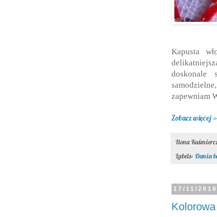
Kapusta wł
delikatniej
doskonale 
samodzielne,
zapewniam Wa
Zobacz więcej »
Ilona Kuśmier
Labels:
Dania b
17/11/201
Kolorowa 