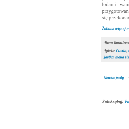
lodami wani
przygotowani
się przekonac
Zobacz więcej »
Ilona Kuśmier
Labels:
Ciasta
,
jabłka
,
mąka zi
Nowsze posty
Subskrybuj:
Po