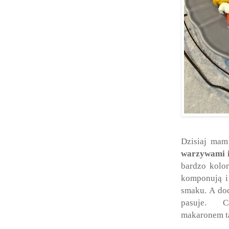
Dzisiaj ma
warzywami 
bardzo kolor
komponują i 
smaku. A dod
pasuje. 
makaronem ta