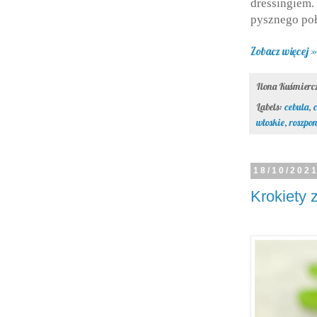
dressingiem
pysznego poł
Zobacz więcej »
Ilona Kuśmier
Labels:
cebula
,
włoskie
,
roszpo
18/10/202
Krokiety 