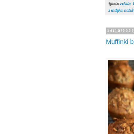
Labels:
cebula
,
z indyka
,
naleś
14/10/202
Muffinki