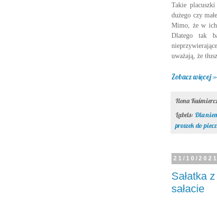
Takie placuszk
dużego czy małe
Mimo, że w ich 
Dlatego tak b
nieprzywierając
uważają, że tłu
Zobacz więcej »
Ilona Kuśmier
Labels:
Dla nie
proszek do piec
21/10/202
Sałatka z
sałacie