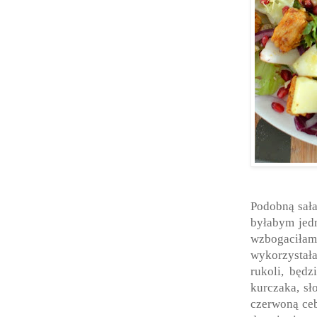
Podobną sała
byłabym jedn
wzbogaciłam 
wykorzystał
rukoli, będz
kurczaka, sł
czerwoną ceb