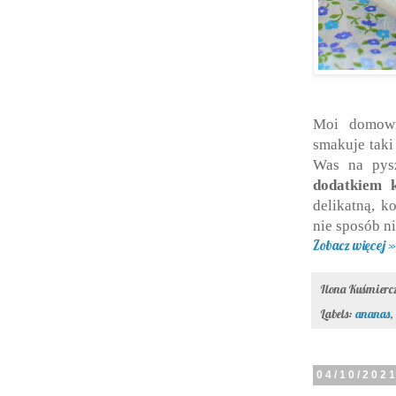
Moi domowni
smakuje taki
Was na py
dodatkiem 
delikatną, k
nie sposób ni
Zobacz więcej »
Ilona Kuśmier
Labels:
ananas
,
04/10/202