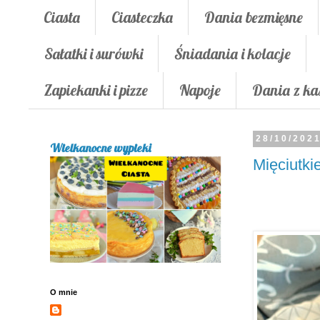
Ciasta
Ciasteczka
Dania bezmięsne
Sałatki i surówki
Śniadania i kolacje
Zapiekanki i pizze
Napoje
Dania z ka
28/10/202
Wielkanocne wypieki
Mięciutki
O mnie