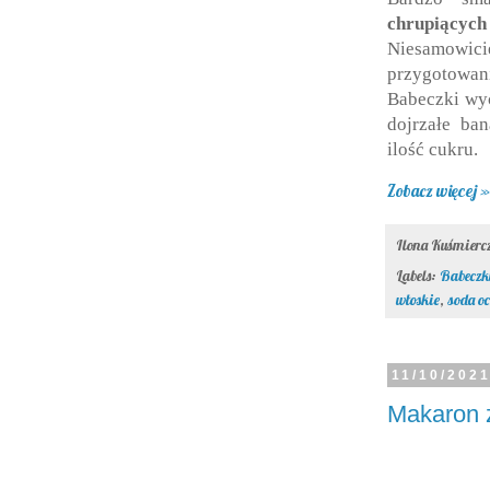
chrupiącyc
Niesamowic
przygotowani
Babeczki wyc
dojrzałe ban
ilość cukru.
Zobacz więcej »
Ilona Kuśmier
Labels:
Babeczk
włoskie
,
soda o
11/10/202
Makaron z