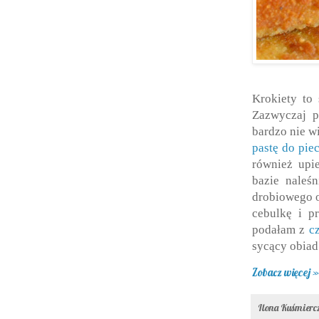
Krokiety to
Zazwyczaj p
bardzo nie w
pastę do pie
również upi
bazie naleś
drobiowego o
cebulkę i p
podałam z
c
sycący obiad 
Zobacz więcej »
Ilona Kuśmier