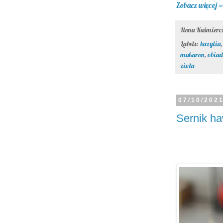
Zobacz więcej »
Ilona Kuśmier
Labels:
bazylia
makaron
,
obiad
zioła
07/10/202
Sernik h