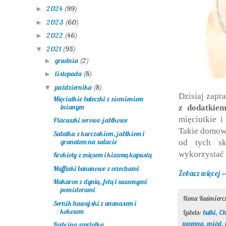
2024
(99)
►
2023
(60)
►
2022
(46)
►
2021
(95)
▼
grudnia
(2)
►
listopada
(8)
►
października
(8)
▼
Dzisiaj zap
Mięciutkie bułeczki z siemieniem
lnianym
z dodatkiem
mięciutkie i
Placuszki serowo-jabłkowe
Takie domowe
Sałatka z kurczakiem, jabłkiem i
granatem na sałacie
od tych sk
wykorzystać 
Krokiety z mięsem i kiszoną kapustą
Muffinki bananowe z orzechami
Zobacz więcej »
Makaron z dynią, fetą i suszonymi
pomidorami
Ilona Kuśmier
Sernik hawajski z ananasem i
kokosem
Labels:
bułki
,
Ch
pszenna
,
miód
,
Babcina szarlotka