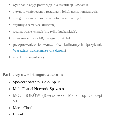
wykonanie zdjęć potraw (np. dla restauracji, kawiarni)
przygotowanie recenzji restauracji, lokali gastronomicznych,
przygotowanie recenzji z warsztatów kulinarnych,
artykuły o tematyce kulinarnej,
recenzowanie książek (nie tylko kucharskich),
polecanie stron na FB, Instagram, Tik Tok
przeprowadzenie warsztatów kulinarnych (przykład:
Warsztaty cukiernicze dla dzieci
)
inne formy współpracy.
Partnerzy uwielbiamgotowac.com:
Społeczności Sp. z o.o. Sp. K.
MultiChanel Network Sp. z o.o.
MOC SOKÓW (Rzeczkowski Malik Top Concept
S.C.)
Merci Chef!
Biooil