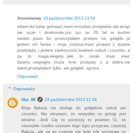
Anonimowy
18 października 2013 13:54
witam.też lubię gotować,mam mnóstwo przepisów ale wciąż
sie ucze i doskonale,coc juz ze 20 lat w kuchni
siedze...pisze bo przeczytałam przepis na gołąbki...ja
jestem ich fanka i moja rodzina,mam przepis z dziada
pradziada..i jestem zaskoczona brakiem cebuli i czosnku..a
za to maga,wegeta...jaki to smak musi miec
dziwny...niepojęte...może inne przepisy s a dobre,nie
wiem,przelądałam tylko..ale gołąbki..zgroza...
Odpowiedz
Odpowiedzi
ilka_86
23 października 2013 12:34
Moja Babcia nie dodaje do gołąbków cebuli ani
czosnku. Nie ukrywam, że wszystko co gotuję jest
idealne. Jeśli Cię to pocieszy to powiem Ci, że
niezwykle rzadko używam tego typu przypraw, częściej
Babcia, ale za jej czasów nie było tyle przypraw co