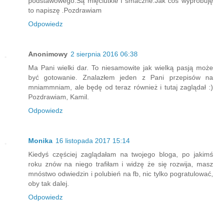
podstawowego.Są mięciutkie i smaczne.Jak coś wypróbuję
to napiszę .Pozdrawiam
Odpowiedz
Anonimowy
2 sierpnia 2016 06:38
Ma Pani wielki dar. To niesamowite jak wielką pasją może
być gotowanie. Znalazłem jeden z Pani przepisów na
mniammniam, ale będę od teraz również i tutaj zaglądał :)
Pozdrawiam, Kamil.
Odpowiedz
Monika
16 listopada 2017 15:14
Kiedyś częściej zaglądałam na twojego bloga, po jakimś
roku znów na niego trafiłam i widzę że się rozwija, masz
mnóstwo odwiedzin i polubień na fb, nic tylko pogratulować,
oby tak dalej.
Odpowiedz