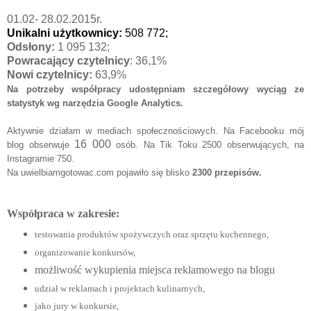
01.02- 28.02.2015r.
Unikalni użytkownicy:
508 772;
Odsłony:
1 095 132
;
Powracający czytelnicy
: 36,1%
Nowi czytelnicy:
63,9%
Na
potrzeby współpracy udostępniam szczegółowy wyciąg ze
statystyk
wg narzędzia Google Analytic
s.
Aktywnie działam w mediach społecznościowych. Na Facebooku mój
16 000
blog obserwuje
osób
. Na Tik Toku 2500 obserwujących, na
Instagramie 750.
Na uwielbiamgotowac.com pojawiło się
blisko
2300 przepisów.
Współpraca w zakresie:
testowania produktów spożywczych oraz sprzętu kuchennego,
organizowan
ie konkursów
,
możliwość wykupienia miejsca reklamowego na blogu
udział w reklamach i projektach kulina
rnych,
jako jury w konkursie,