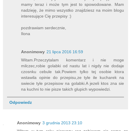
mamy teraz i może tym jest to spowodowane. Mam
nadzieję, że mimo wszystko znajdziesz na moim blogu
interesujące Cię przepisy :)
pozdrawiam serdecznie,
Ilona
Anonimowy
21 lipca 2016 16:59
Witam.Przeczytalam komentarz i nie moge
milczec,robie golabki od nastu lat i nigdy nie dodaje
czosnku cebule tak.Powiem tylko tej osobie ktora
wstawila opinie do przepisu,ze tyle ile kucharek na
swiecie tyle przepisow na golabki.A jezeli ktos zna sie
na kuchni to nie pisze takich glupich wypowiedzi.
Odpowiedz
Anonimowy
3 grudnia 2013 23:10
Witam w tym roku pierwszy raz zabieram sie sama za