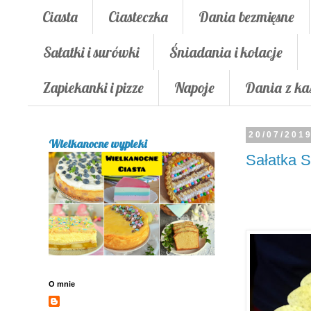
Ciasta
Ciasteczka
Dania bezmięsne
Sałatki i surówki
Śniadania i kolacje
Zapiekanki i pizze
Napoje
Dania z ka
20/07/201
Wielkanocne wypieki
Sałatka S
O mnie