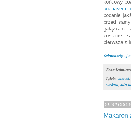
końcowy po
ananasem 
podanie jak
przed samym
gałązkami 
zostanie z
pierwsza z 
Zobacz więcej »
Ilona Kuśmier
Labels:
ananas
,
surówki
,
seler 
08/07/201
Makaron 