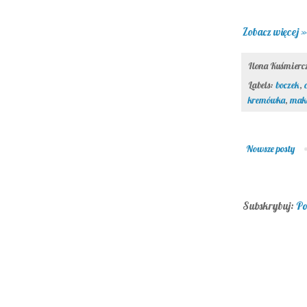
Zobacz więcej »
Ilona Kuśmier
Labels:
boczek
,
kremówka
,
mak
Nowsze posty
Subskrybuj:
Po