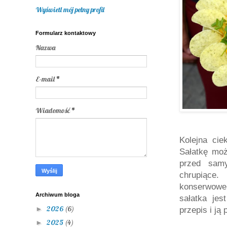
Wyświetl mój pełny profil
Formularz kontaktowy
Nazwa
E-mail
*
Wiadomość
*
Kolejna cie
Sałatkę moż
przed samy
chrupiące
konserwowe 
Archiwum bloga
sałatka jes
2026
(6)
►
przepis i ją 
2025
(4)
►