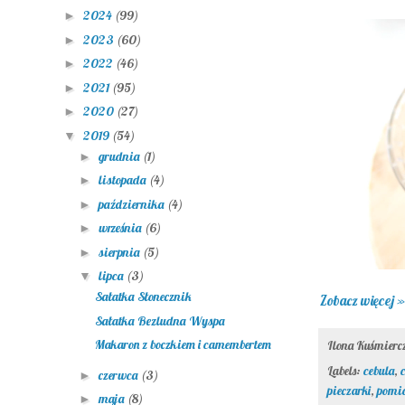
2024
(99)
►
2023
(60)
►
2022
(46)
►
2021
(95)
►
2020
(27)
►
2019
(54)
▼
grudnia
(1)
►
listopada
(4)
►
października
(4)
►
września
(6)
►
sierpnia
(5)
►
lipca
(3)
▼
Sałatka Słonecznik
Zobacz więcej »
Sałatka Bezludna Wyspa
Makaron z boczkiem i camembertem
Ilona Kuśmier
Labels:
cebula
,
czerwca
(3)
►
pieczarki
,
pomid
maja
(8)
►