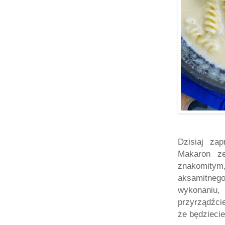
Dzisiaj za
Makaron z
znakomity
aksamitneg
wykonaniu
przyrządźci
że będziecie