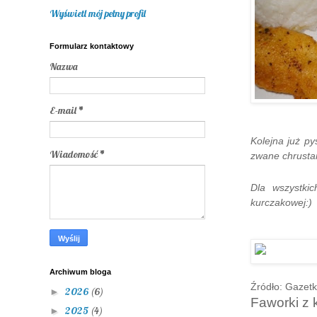
Wyświetl mój pełny profil
Formularz kontaktowy
Nazwa
E-mail
*
Kolejna już p
Wiadomość
*
zwane chrusta
Dla wszystki
kurczakowej:)
Archiwum bloga
Źródło: Gazetk
2026
(6)
►
Faworki z 
2025
(4)
►