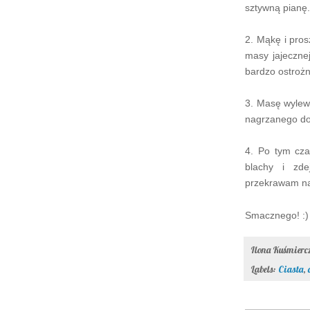
sztywną pi
an
ę
2. Mąkę i pros
masy jajeczne
bardzo ostroż
3. Masę wylew
nagrzanego do
4. Po tym cza
blachy i zde
przekrawam n
Smacznego! :)
Ilona Kuśmier
Labels:
Ciasta
,