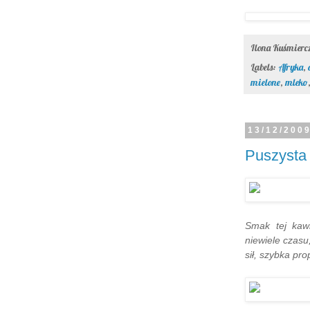
Ilona Kuśmier
Labels:
Afryka
,
mielone
,
mleko
13/12/200
Puszysta
Smak tej kaw
niewiele czasu
sił, szybka pro