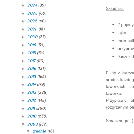
2024
(99)
►
Składniki:
2023
(60)
►
2022
(46)
►
2 pojedy
2021
(95)
►
jajko
2020
(27)
►
tarta buł
2019
(54)
►
przypra
2018
(64)
►
tłuszcz 
2017
(113)
►
2016
(137)
►
Filety z kurcz
2015
(165)
►
środek każdeg
2014
(179)
►
faworkach. Je
2013
(328)
►
faworka.
2012
(413)
Przyprawić, 
►
rozgrzanym ole
2011
(250)
►
2010
(259)
►
Smacznego! :)
2009
(152)
▼
grudnia
(13)
▼