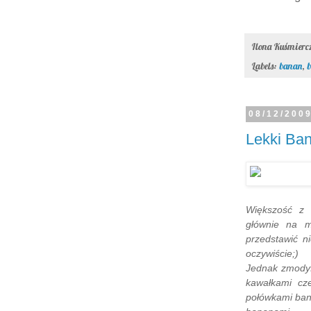
Ilona Kuśmier
Labels:
banan
,
b
08/12/200
Lekki Ba
Większość z 
głównie na m
przedstawić n
oczywiście;)
Jednak zmodyf
kawałkami cz
połówkami bana