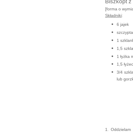
Biszkopt z
[forma
o wymi
Składniki
:
6 jajek
szczypta 
1 szklan
1,5 szkl
1 łyżka 
1,5 łyże
3/4 szkl
lub gorz
1. Oddzielam 