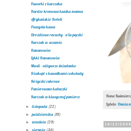
Faworki z kurczaka
Bardzo kremowa kaszka manna
Afrykańskie Boboti
Puszysta kawa
Drożdżowe racuchy - a'la pączki
Kurczak w sezamie
Bananowiec
Lekki Bananowiec
Musli - odżywcze śniadanko
Biszkopt z kawałkami czekolady
Różyczki cukrowe
Panierowane kabaczki
Ilona Kuśmier
Kurczak w klasycznej panierce
Labels:
Dania m
listopada
(22)
►
października
(19)
►
września
(29)
►
16/12/200
sierpnia
(36)
►