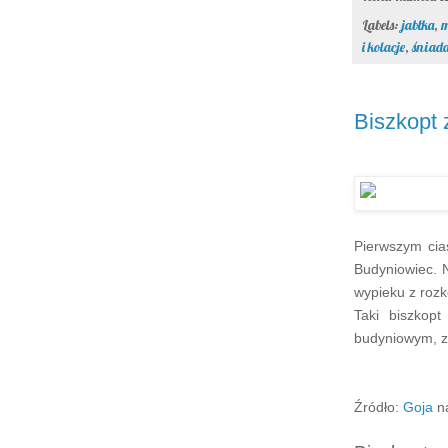
Labels:
jabłka
,
i kolacje
,
śniad
Biszkopt 
Pierwszym cia
Budyniowiec.
wypieku z roz
Taki biszkop
budyniowym, z
Źródło:
Goja
n