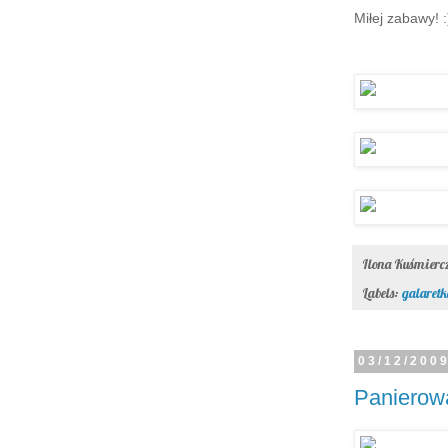
Miłej zabawy! :
Ilona Kuśmier
Labels:
galaretk
03/12/200
Panierow