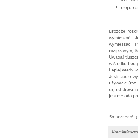
olej do 
Drożdże rozk
wymieszać. J
wymieszać. P
rozgrzanym, tł
Uwaga! tłuszc
w środku będą 
Lepiej wtedy w
Jeśli ciasto w
używacie (raz 
się od drewnia
jest metoda pr
Smacznego! :)
Ilona Kuśmier