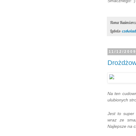
Smacznego! :)
Ilona Kuśmier
Labels:
czekola
11/12/200
Drożdżowe
Na ten cudown
ulubionych str
Jest to super
wraz ze smaż
Najlepsze na c