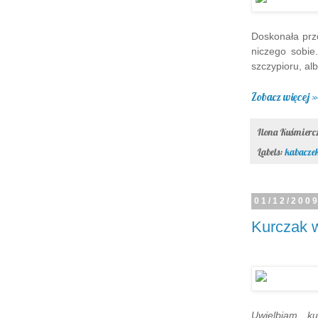
Doskonała prze
niczego sobie
szczypioru, a
Zobacz więcej »
Ilona Kuśmier
Labels:
kabacze
01/12/200
Kurczak w
Uwielbiam ku