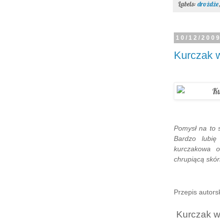
Labels:
drożdże
10/12/200
Kurczak 
Pomysł na to 
Bardzo lubię
kurczakowa o
chrupiącą skór
Przepis autors
Kurczak w