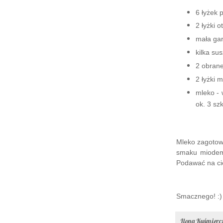
6 łyżek 
2 łyżki 
mała ga
kilka su
2 obrane
2 łyżki 
mleko - 
ok. 3 szk
Mleko zagotowa
smaku miodem.
Podawać na cie
Smacznego! :)
Ilona Kuśmier