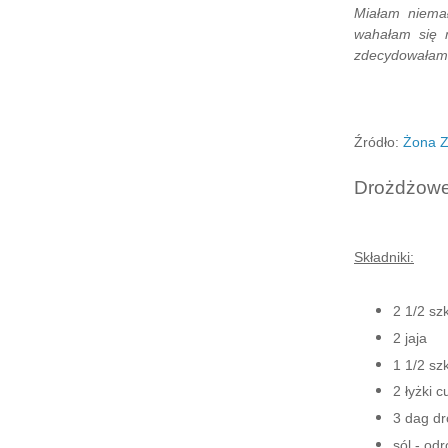
Miałam niema
wahałam się m
zdecydowałam,
Źródło:
Żona Z
Drożdżowe
Składniki:
2 1/2 sz
2 jaja
1 1/2 sz
2 łyżki c
3 dag dr
sól - od