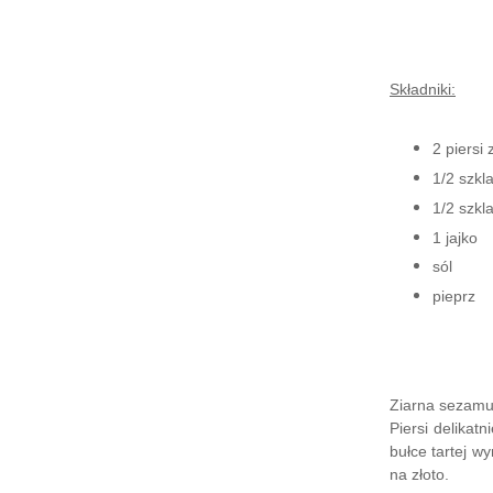
Składniki:
2 piersi
1/2 szkl
1/2 szkla
1 jajko
sól
pieprz
Ziarna sezamu 
Piersi delikat
bułce tartej 
na złoto.