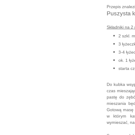
Przepis znalez
Puszysta 
Składniki na 2 
2 szkl. 
3 łyżecz
3-4 łyże
ok. 1 ły
starta c
Do kubka wsyp
czas mieszając
pastę do zęb
mieszania będ
Gotową masę ro
w którym ka
wymieszać, na 