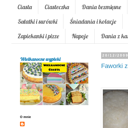
Ciasta
Ciasteczka
Dania bezmięsne
Sałatki i surówki
Śniadania i kolacje
Zapiekanki i pizze
Napoje
Dania z ka
20/12/200
Wielkanocne wypieki
Faworki z
O mnie