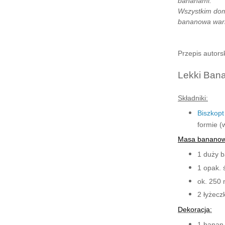
bananami.
Wszystkim dom
bananowa wari
Przepis autors
Lekki Ban
Składniki:
Biszkop
formie (
Masa bananow
1 duży b
1 opak. 
ok. 250 
2 łyżeczk
Dekoracja:
1 banan