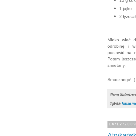
10 g cuk
1 jajko
2 łyżecz
Mleko wlać d
odrobinę i w
postawić na m
Potem jeszcze
śmietany.
Smacznego! :)
Ilona Kuśmier
Labels:
kasza m
14/12/200
Afrykańsk