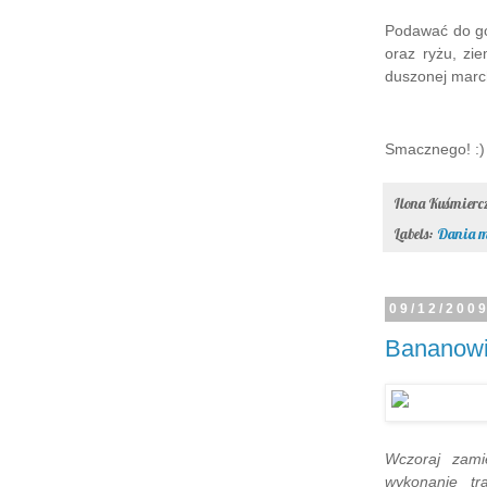
Podawać do go
oraz ryżu, zi
duszonej marc
Smacznego! :)
Ilona Kuśmier
Labels:
Dania m
09/12/200
Bananow
Wczoraj zam
wykonanie tr