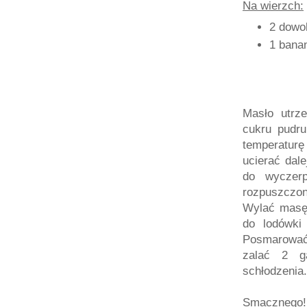
Na wierzch:
2 dowol
1 bana
Masło utrz
cukru pudr
temperaturę
ucierać dal
do wyczer
rozpuszczon
Wylać masę 
do lodówki
Posmarować 
zalać 2 g
schłodzenia.
Smacznego! 