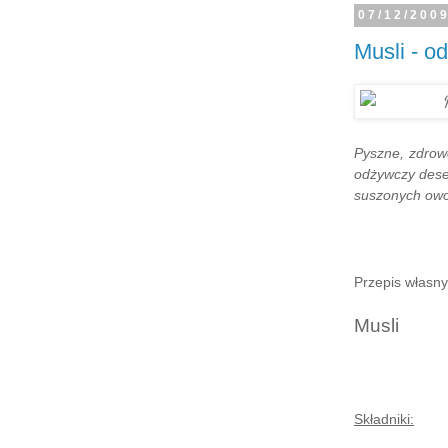
07/12/200
Musli - o
Pyszne, zdrowe
odżywczy deser
suszonych owo
Przepis własny
Musli
Składniki: