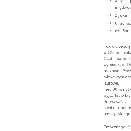
3 łyżki
migdałó
2 jajka
6 liści l
ew. Sam
Pokroić cebulę
w 125 ml mleka
Ocet, marmola
wymieszać. D
brązowe.
Pows
mleka wymiesza
laurowe.
Piec 30 minut 
wyjąć liście la
Serwować z u
sałatka oraz s
pasta), Mango 
Smacznego! :)