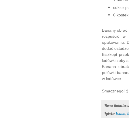
cukier p
6 kostek
Banany obrać i
rozpuścić w 
opakowaniu. D
dodać ostudzo
Biszkopt prze
lodówki żeby 
Banana obrać,
połówki banan
w lodówce.
Smacznego! :)
Ilona Kuśmier
Labels:
banan
,
b