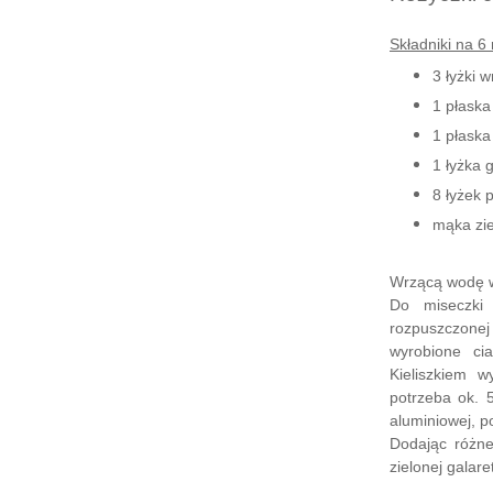
Składniki na 6
3 łyżki 
1 płaska
1 płaska
1 łyżka 
8 łyżek 
mąka zi
Wrzącą wodę wl
Do miseczki 
rozpuszczone
wyrobione ci
Kieliszkiem w
potrzeba ok. 5
aluminiowej, p
Dodając różn
zielonej galare