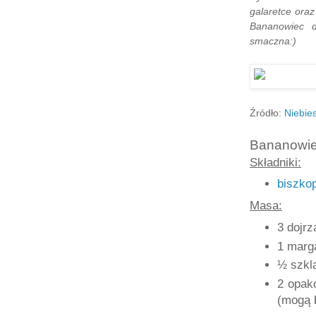
galaretce ora
Bananowiec d
smaczna:)
Źródło:
Niebie
Bananowi
Składniki:
biszkop
Masa:
3 dojrz
1 marga
½ szkl
2 opak
(mogą 