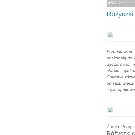
05/12/200
Różyczki
Przedstawiam
doskonałą do w
wyczarować n
starcie z gluk
Cukrowe różycz
od razu wiedzi
z tyłu opakowa
Źródło: Przepi
Różyczki 