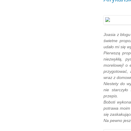
Joasia z blogu
świetne propo
udało mi się w
Pierwszą prop
niezwykłą, p
morelowej! o 
przygotować, 
wraz z domown
Niestety do wy
nie starczyło
przepis.
Boboti wykonał
potrawa moim 
się zaskakując
Na pewno jeszc