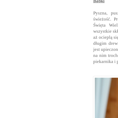
Babki
Pyszna, pu
świeżość. P
Święta Wiel
wszystkie sk
aż ocieplą s
długim dre
jest upieczo
na nim troch
piekarnika i 