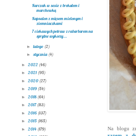
Kurczak w sosie z brokułem i
marchewką
Kapsalon z mięsem mielonym i
ziemniaczkami
7 ciekawych potraw z rabarbarem na
sprytne wykorzy...
lutego
(2)
►
stycznia
(4)
►
2022
(46)
►
2021
(95)
►
2020
(27)
►
2019
(54)
►
2018
(64)
►
2017
(113)
►
2016
(137)
►
2015
(165)
►
Na blogu zn
2014
(179)
►
razem z do