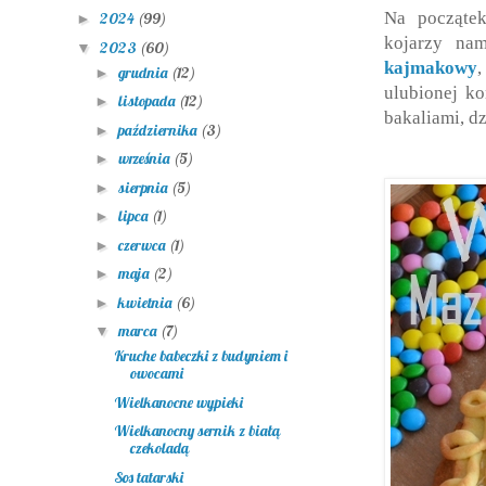
Na począte
2024
(99)
►
kojarzy na
2023
(60)
▼
kajmakowy
grudnia
(12)
►
ulubionej ko
listopada
(12)
►
bakaliami, dz
października
(3)
►
września
(5)
►
sierpnia
(5)
►
lipca
(1)
►
czerwca
(1)
►
maja
(2)
►
kwietnia
(6)
►
marca
(7)
▼
Kruche babeczki z budyniem i
owocami
Wielkanocne wypieki
Wielkanocny sernik z białą
czekoladą
Sos tatarski