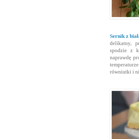
Sernik z bia
delikatny, 
spodzie z k
naprawdę pro
temperaturze
równiutki i n