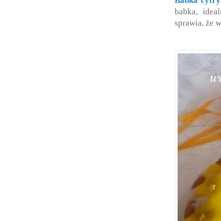
Babka cytr
babka, idea
sprawia, że 