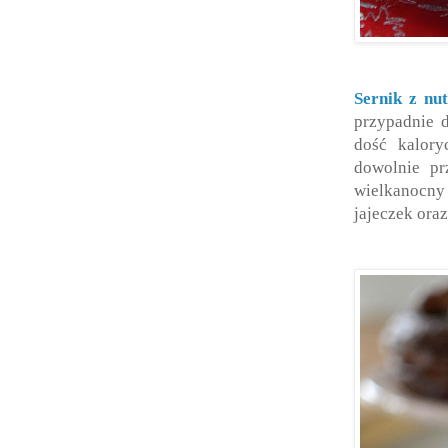
Sernik z nut
przypadnie d
dość kalory
dowolnie pr
wielkanocn
jajeczek ora