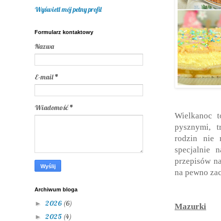
Wyświetl mój pełny profil
Formularz kontaktowy
Nazwa
E-mail
*
Wiadomość
*
Wielkanoc t
pysznymi, t
rodzin nie 
specjalnie 
przepisów na
na pewno za
Archiwum bloga
2026
(6)
►
Mazurki
2025
(4)
►