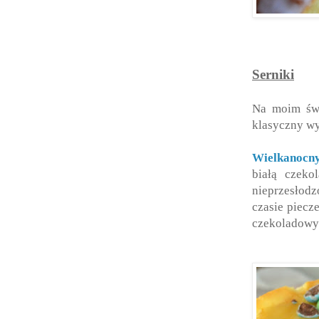
Serniki
Na moim świ
klasyczny wy
Wielkanocny
białą czeko
nieprzesłod
czasie piecz
czekoladowy