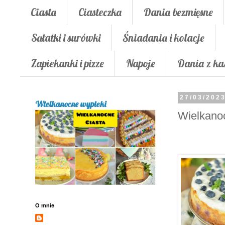
Ciasta
Ciasteczka
Dania bezmięsne
Sałatki i surówki
Śniadania i kolacje
Zapiekanki i pizze
Napoje
Dania z ka
27/03/202
Wielkanocne wypieki
Wielkano
O mnie