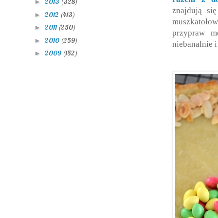
2013
(328)
►
znajdują si
2012
(413)
►
muszkatołowa
2011
(250)
►
przypraw m
2010
(259)
►
niebanalnie 
2009
(152)
►