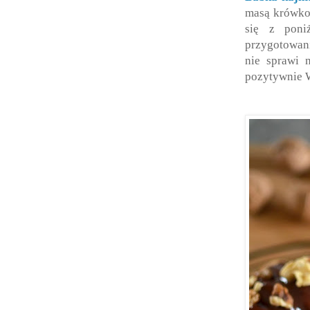
masą krówkow
się z poni
przygotowani
nie sprawi 
pozytywnie 