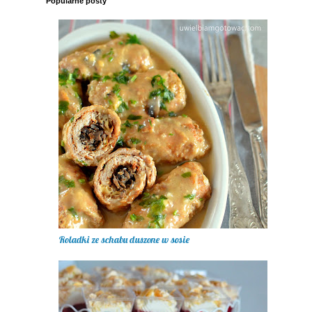
Popularne posty
Roladki ze schabu duszone w sosie