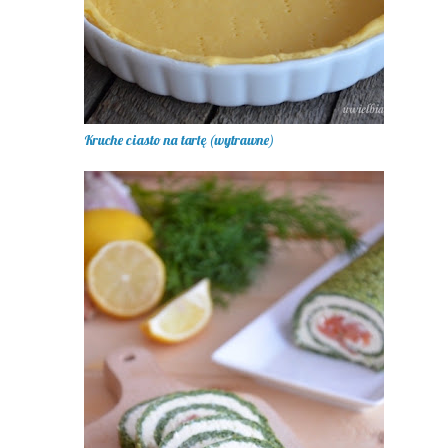
Kruche ciasto na tartę (wytrawne)