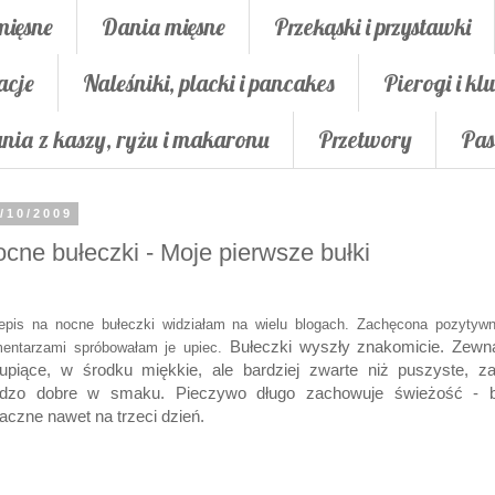
mięsne
Dania mięsne
Przekąski i przystawki
acje
Naleśniki, placki i pancakes
Pierogi i klu
nia z kaszy, ryżu i makaronu
Przetwory
Pas
/10/2009
cne bułeczki - Moje pierwsze bułki
epis na nocne bułeczki widziałam na wielu blogach. Zachęcona pozytyw
Bułeczki wyszły znakomicie. Zewn
entarzami spróbowałam je upiec.
upiące, w środku miękkie, ale bardziej zwarte niż puszyste, z
rdzo dobre w smaku. Pieczywo długo zachowuje świeżość - b
czne nawet na trzeci dzień.