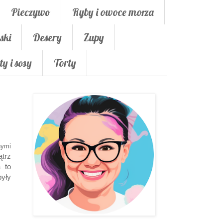
Pieczywo
Ryby i owoce morza
ski
Desery
Zupy
ty i sosy
Torty
nymi
ątrz
a to
yły