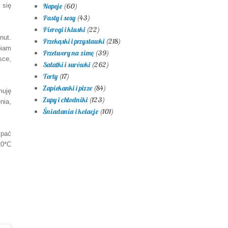
Napoje
(60)
 się
Pasty i sosy
(43)
Pierogi i kluski
(22)
nut.
Przekąski i przystawki
(218)
biam
Przetwory na zimę
(39)
sce,
Sałatki i surówki
(262)
Torty
(17)
Zapiekanki i pizze
(84)
muję
Zupy i chłodniki
(123)
nia,
Śniadania i kolacje
(101)
ypać
20*C