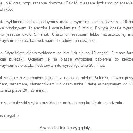
ę, olej oraz rozpuszczone drożdże. Całość mieszam łyżką do połączenia
adników.
sto wykładam na blat podsypany mąką i wyrabiam ciasto przez 5 - 10 mi
kę przykrywam ściereczką i odstawiam na 5 minut. Po tym czasie wyra
sto jeszcze około 5 minut. Ciasto umieszczam lekko natłuszczonej mi
ykrywam ściereczką i wstawiam do lodówki na całą noc.
o:
Wyrośnięte ciasto wykładam na blat i dzielę na 12 części. Z masy for
ągłe bułeczki. Układam je na blasze wyłożonej papierem do piecze
ykrywam ściereczką i odstawiam do wyrośnięcia na 20 minut.
ki smaruję roztrzepanym jajkiem z odrobiną mleka. Bułeczki można pos
iem, sezamem, słonecznikiem lub czarnuszką. Piekę w nagrzanym do 2
karniku przez 20 - 25 minut.
eczone bułeczki szybko przekładam na kuchenną kratkę do ostudzenia.
cznego! :)
A w środku tak oto wyglądały...