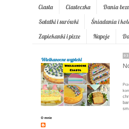
Ciasta
Ciasteczka
Dania bez
Sałatki i surówki
Śniadania i kol
Zapiekanki i pizze
Napoje
Da
03
Wielkanocne wypieki
No
Prz
kom
chr
ba
sma
O mnie