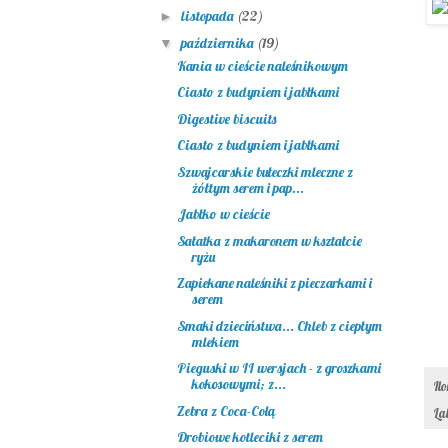
listopada
(22)
►
października
(19)
▼
Kania w cieście naleśnikowym
Ciasto z budyniem i jabłkami
Digestive biscuits
Ciasto z budyniem i jabłkami
Szwajcarskie bułeczki mleczne z
żółtym serem i pap...
Jabłko w cieście
Sałatka z makaronem w kształcie
ryżu
Zapiekane naleśniki z pieczarkami i
serem
Smaki dzieciństwa... Chleb z ciepłym
mlekiem
Pieguski w II wersjach - z groszkami
kokosowymi; z...
Il
Zebra z Coca-Colą
La
Drobiowe kotleciki z serem