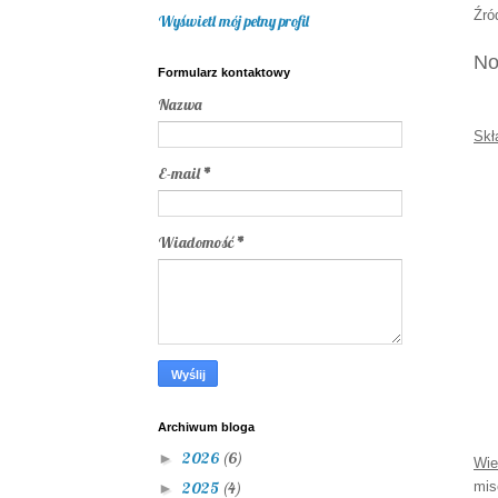
Źró
Wyświetl mój pełny profil
No
Formularz kontaktowy
Nazwa
Skł
E-mail
*
Wiadomość
*
Archiwum bloga
2026
(6)
►
Wie
2025
(4)
mis
►