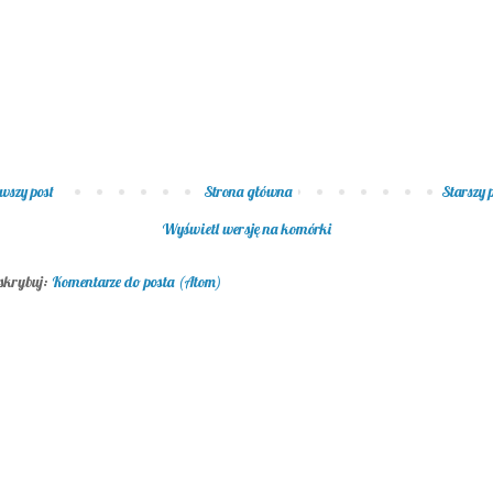
wszy post
Strona główna
Starszy 
Wyświetl wersję na komórki
skrybuj:
Komentarze do posta (Atom)