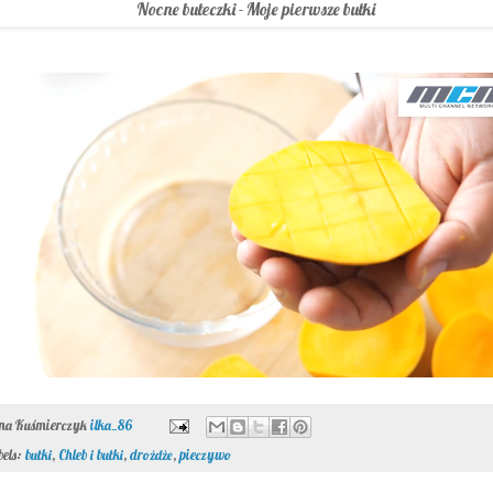
ona Kuśmierczyk
ilka_86
bels:
bułki
,
Chleb i bułki
,
drożdże
,
pieczywo