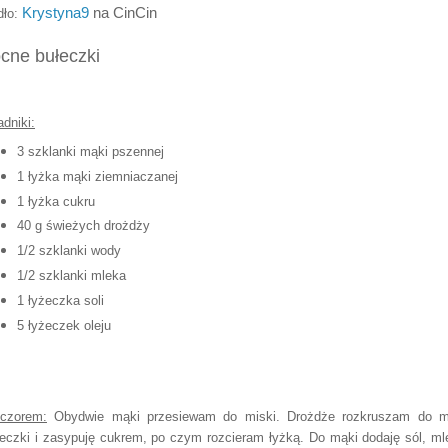
Krystyna9
na CinCin
dło:
cne bułeczki
adniki:
3 szklanki mąki pszennej
1 łyżka mąki ziemniaczanej
1 łyżka cukru
40 g świeżych drożdży
1/2 szklanki wody
1/2 szklanki mleka
1 łyżeczka soli
5 łyżeczek oleju
czorem:
Obydwie mąki przesiewam do miski. Drożdże rozkruszam do m
eczki i zasypuję cukrem, po czym rozcieram łyżką. Do mąki dodaję sól, ml