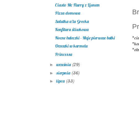
Ciasto Mc Flurry z Lionem
Br
Pizza domowa
Sałatka a'la Grecka
Pr
Konfitura śliwkowa
Nocne bułeczki - Moje pierwsze bułki
*cie
*ko
Orzeszki w karmelu
*ob
Princessa
września
(29)
►
sierpnia
(36)
►
lipca
(33)
►