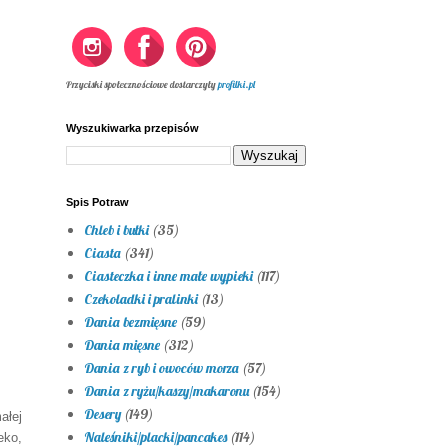
Przyciski społecznościowe dostarczyły
profilki.pl
Wyszukiwarka przepisów
Spis Potraw
Chleb i bułki
(35)
Ciasta
(341)
Ciasteczka i inne małe wypieki
(117)
Czekoladki i pralinki
(13)
Dania bezmięsne
(59)
Dania mięsne
(312)
Dania z ryb i owoców morza
(57)
Dania z ryżu/kaszy/makaronu
(154)
Desery
(149)
ałej
Naleśniki/placki/pancakes
(114)
eko,