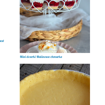
post
Mini deserki Malinowa chmurka