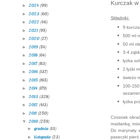
Kurczak w
2024
(99)
►
2023
(60)
►
Składniki:
2022
(46)
►
9 kurcza
2021
(95)
►
500 ml m
2020
(27)
►
50 ml ol
2019
(54)
►
3-4 ząbk
2018
(64)
►
łyżka sol
2017
(113)
►
2 łyżki 
2016
(137)
►
świeżo m
2015
(165)
►
100-150
2014
(179)
►
sezame
2013
(328)
►
łyżka pr
2012
(413)
►
2011
(250)
►
Czosnek obrać
2010
(259)
▼
maślanką, miod
grudnia
(13)
►
Do marynaty w
listopada
(23)
►
paseczki pierś