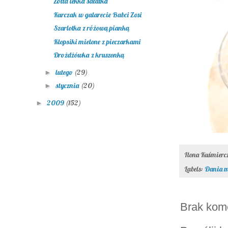
Żółta lekka sałatka
Kurczak w galarecie Babci Zosi
Szarlotka z różową pianką
Klopsiki mielone z pieczarkami
Drożdżówka z kruszonką
lutego
(29)
►
stycznia
(20)
►
2009
(152)
►
Ilona Kuśmier
Labels:
Dania m
Brak kom