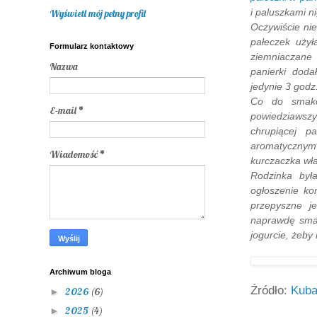
i paluszkami n
Wyświetl mój pełny profil
Oczywiście ni
pałeczek użył
Formularz kontaktowy
ziemniaczane
Nazwa
panierki dod
jedynie 3 godz
Co do smako
E-mail
*
powiedziawsz
chrupiącej p
aromatycznym
Wiadomość
*
kurczaczka wł
Rodzinka była
ogłoszenie ko
przepyszne j
naprawdę sma
jogurcie, żeby 
Archiwum bloga
Źródło:
Kub
2026
(6)
►
2025
(4)
►