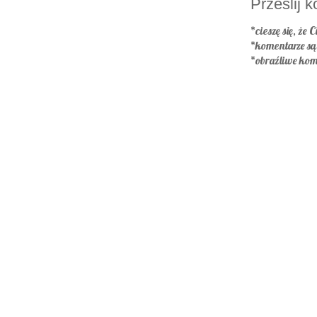
Prześlij 
*cieszę się, że C
*komentarze s
*obraźliwe kom