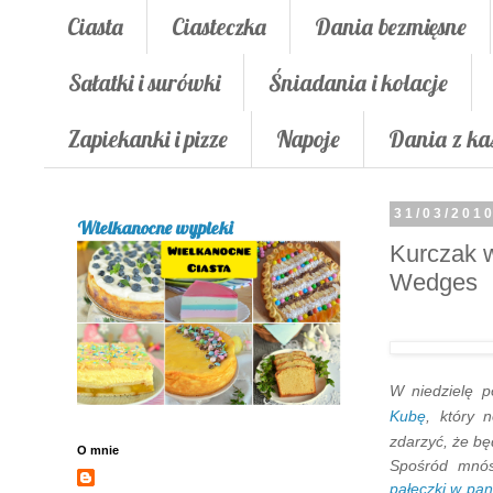
Ciasta
Ciasteczka
Dania bezmięsne
Sałatki i surówki
Śniadania i kolacje
Zapiekanki i pizze
Napoje
Dania z ka
31/03/201
Wielkanocne wypieki
Kurczak 
Wedges
W niedzielę p
Kubę
, który 
zdarzyć, że bę
O mnie
Spośród mnós
pałeczki w pan