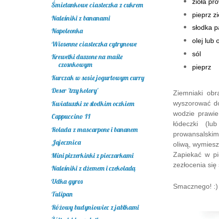
zioła pr
Śmietankowe ciasteczka z cukrem
pieprz z
Naleśniki z bananami
słodka p
Napoleonka
olej lub 
Wiosenne ciasteczka cytrynowe
sól
Krewetki duszone na maśle
czosnkowym
pieprz
Kurczak w sosie jogurtowym curry
Deser 'trzy kolory'
Ziemniaki obr
wyszorować do
Kwiatuszki ze słodkim oczkiem
wodzie prawie
Cappuccino II
łódeczki (lu
Rolada z mascarpone i bananem
prowansalskim
Jajecznica
oliwą, wymiesz
Zapiekać w pi
Mini pizzerkinki z pieczarkami
zezłocenia się
Naleśniki z dżemem i czekoladą
Udka gyros
Smacznego! :)
Tulipan
Różowy budyniowiec z jabłkami