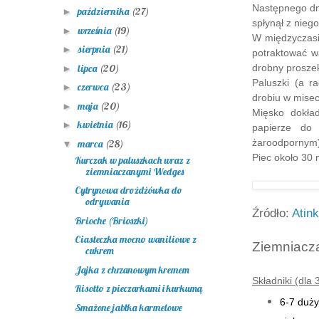
Następnego dn
października
(27)
►
spłynął z niego
września
(19)
►
W międzyczasi
sierpnia
(21)
►
potraktować w
lipca
(20)
drobny proszek
►
Paluszki (a r
czerwca
(23)
►
drobiu w mise
maja
(20)
►
Mięsko dokła
kwietnia
(16)
►
papierze do 
żaroodpornym)
marca
(28)
▼
Piec około 30 
Kurczak w paluszkach wraz z
ziemniaczanymi Wedges
Cytrynowa drożdżówka do
odrywania
Źródło:
Atin
Brioche (Brioszki)
Ciasteczka mocno waniliowe z
Ziemniac
cukrem
Jajka z chrzanowym kremem
Składniki (dla 
Risotto z pieczarkami i kurkumą
6-7 duż
Smażone jabłka karmelowe