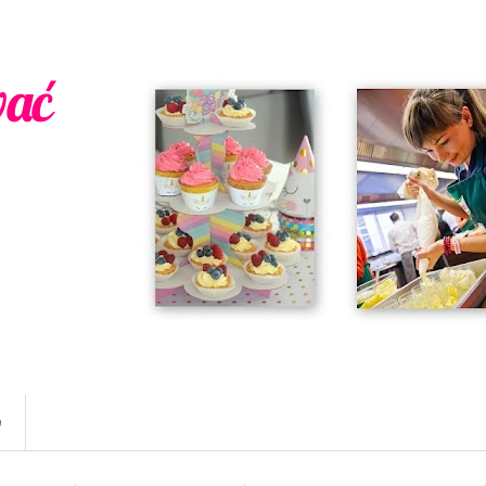
wać
w