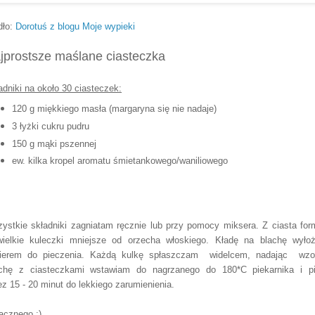
dło:
Dorotuś z blogu Moje wypieki
jprostsze maślane ciasteczka
adniki na około 30 ciasteczek:
120 g miękkiego masła (margaryna się nie nadaje)
3 łyżki cukru pudru
150 g mąki pszennej
ew. kilka kropel aromatu śmietankowego/waniliowego
ystkie składniki zagniatam ręcznie lub przy pomocy miksera. Z ciasta for
wielkie kuleczki mniejsze od orzecha włoskiego. Kładę na blachę wyło
ierem do pieczenia. Każdą kulkę spłaszczam widelcem, nadając wzo
chę z ciasteczkami wstawiam do nagrzanego do 180*C piekarnika i p
ez
15 - 20 minut do lekkiego zarumienienia.
cznego :)