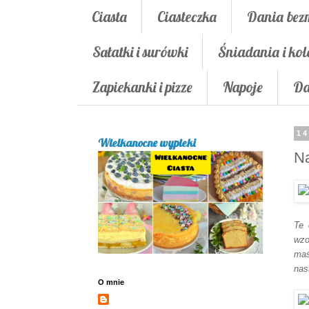
Ciasta
Ciasteczka
Dania bez
Sałatki i surówki
Śniadania i kol
Zapiekanki i pizze
Napoje
Da
14
Wielkanocne wypieki
Na
Te 
wzo
maś
nas
O mnie