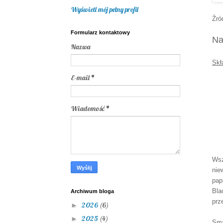
Wyświetl mój pełny profil
Źró
Formularz kontaktowy
Na
Nazwa
Skł
E-mail
*
Wiadomość
*
Wsz
nie
pap
Bla
Archiwum bloga
prz
2026
(6)
►
2025
(4)
►
Sma