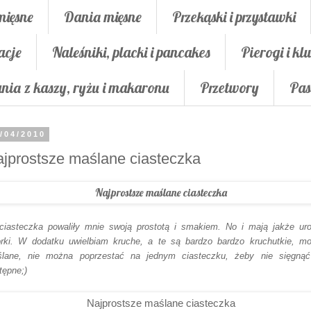
mięsne
Dania mięsne
Przekąski i przystawki
acje
Naleśniki, placki i pancakes
Pierogi i klu
nia z kaszy, ryżu i makaronu
Przetwory
Pas
/04/2010
jprostsze maślane ciasteczka
ciasteczka powaliły mnie swoją prostotą i smakiem. No i mają jakże ur
rki. W dodatku uwielbiam kruche, a te są bardzo bardzo kruchutkie, m
lane, nie można poprzestać na jednym ciasteczku, żeby nie sięgną
tępne;)