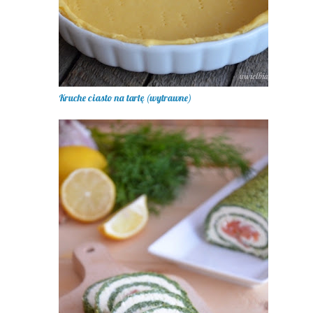
Kruche ciasto na tartę (wytrawne)