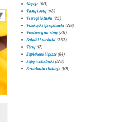
Napoje
(60)
Pasty i sosy
(43)
Pierogi i kluski
(22)
Przekąski i przystawki
(218)
Przetwory na zimę
(39)
Sałatki i surówki
(262)
Torty
(17)
Zapiekanki i pizze
(84)
Zupy i chłodniki
(123)
Śniadania i kolacje
(101)