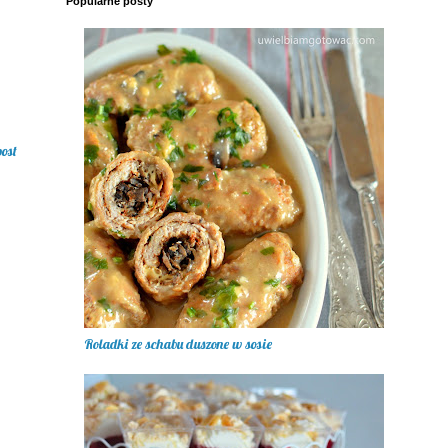
Popularne posty
post
Roladki ze schabu duszone w sosie