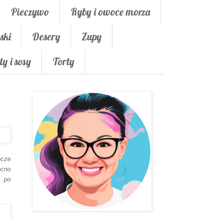
Pieczywo
Ryby i owoce morza
ski
Desery
Zupy
ty i sosy
Torty
ocze
ocno
ć po