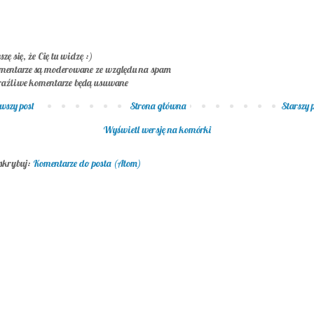
szę się, że Cię tu widzę :)
mentarze są moderowane ze względu na spam
raźliwe komentarze będą usuwane
wszy post
Strona główna
Starszy 
Wyświetl wersję na komórki
skrybuj:
Komentarze do posta (Atom)