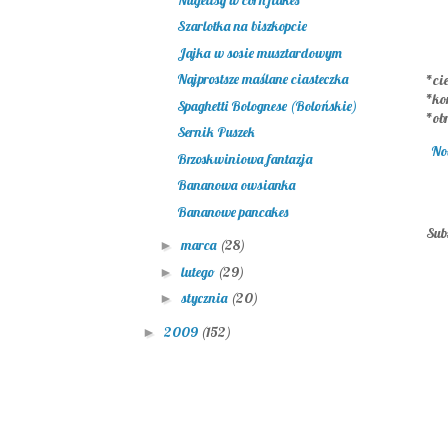
Szarlotka na biszkopcie
Jajka w sosie musztardowym
Najprostsze maślane ciasteczka
*cie
*ko
Spaghetti Bolognese (Bolońskie)
*ob
Sernik Puszek
No
Brzoskwiniowa fantazja
Bananowa owsianka
Bananowe pancakes
Sub
marca
(28)
►
lutego
(29)
►
stycznia
(20)
►
2009
(152)
►