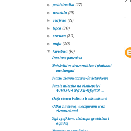
2 
października
(27)
►
września
(19)
►
sierpnia
(21)
►
lipca
(20)
►
czerwca
(23)
►
maja
(20)
►
kwietnia
(16)
▼
Owsiane pancakes
Naleśniki ze słonecznikiem i płatkami
owsianymi
Placki ziemniaczano-śmietankowe
Ptasie mleczko na biszkopcie i
WIOSNA NA SKAŁKACH ...
Ekspresowa babka z truskawkami
Udka z mizerią, warzywami oraz
ziemniakami
Ryż z jajkiem, zielonym groszkiem i
dymką
Nugettsy w corn flakes