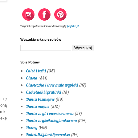
Przyciski społecznościowe dostarczyły
profilki.pl
Wyszukiwarka przepisów
Spis Potraw
Chleb i bułki
(35)
Ciasta
(341)
Ciasteczka i inne małe wypieki
(117)
Czekoladki i pralinki
(13)
muję
Dania bezmięsne
(59)
żoną
Dania mięsne
(312)
rek.
Dania z ryb i owoców morza
(57)
iekę
Dania z ryżu/kaszy/makaronu
(154)
Desery
(149)
Naleśniki/placki/pancakes
(114)