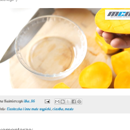
ona Kuśmierczyk
ilka_86
bels:
Ciasteczka i inne małe wypieki
,
ciastka
,
masło