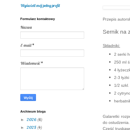
Wyświetl mój pełny profil
Przepis autors
Formularz kontaktowy
Nazwa
Sernik na 
E-mail
*
Składniki:
2 serki 
250 ml 
Wiadomość
*
4 łyżeczk
2-3 łyżk
1/2 szkl
2 cytryn
herbatni
Archiwum bloga
Galaretki roz
2026
(6)
►
do ostudzenia.
2025
(4)
►
Część truskawe