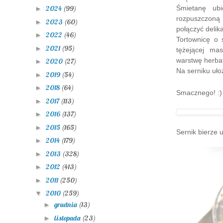
Śmietanę ub
2024
(99)
►
rozpuszczoną 
2023
(60)
►
połączyć delik
2022
(46)
►
Tortownicę o 
2021
(95)
►
tężejącej ma
warstwę herbat
2020
(27)
►
Na serniku uło
2019
(54)
►
2018
(64)
►
Smacznego! :)
2017
(113)
►
2016
(137)
►
2015
(165)
►
Sernik bierze u
2014
(179)
►
2013
(328)
►
2012
(413)
►
2011
(250)
►
2010
(259)
▼
grudnia
(13)
►
listopada
(23)
►