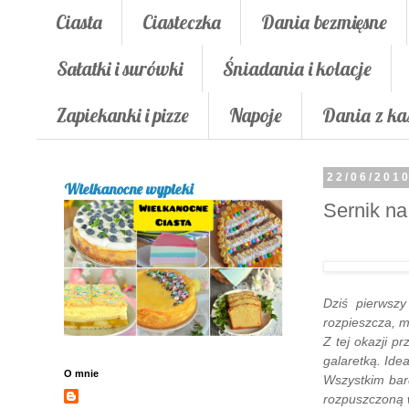
Ciasta
Ciasteczka
Dania bezmięsne
Sałatki i surówki
Śniadania i kolacje
Zapiekanki i pizze
Napoje
Dania z ka
22/06/201
Wielkanocne wypieki
Sernik na
Dziś pierwsz
rozpieszcza, m
Z tej okazji p
galaretką. Ide
O mnie
Wszystkim bar
rozpuszczoną w