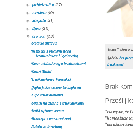
października
(27)
►
września
(19)
►
sierpnia
(21)
►
lipca
(20)
►
czerwca
(23)
▼
Słodkie grzanki
Ilona Kuśmier
Biszkopt z bitą śmietaną,
brzoskwiniami i galaretką
Labels:
bez piec
Deser szklankowy z truskawkami
truskawki
Dzień Matki
Truskawkowe Pancakes
Brak kom
Jajka faszerowane tuńczykiem
Zupa truskawkowa
Prześlij 
Sernik na zimno z truskawkami
Kulki ryżowo-serowe
*cieszę się, że C
*komentarze s
Biszkopt z truskawkami
*obraźliwe kom
Sałata ze śmietaną