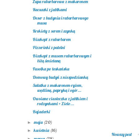
Zupa rabarbarowa z makaronem
Racuszki z jabłkami
Deser z budyniu i rabarbarowego
musu
Krokiety z serem i szynką
Biszkopt z rabarbarem
Pizzerinki z patelni
Biszkopt z musem rabarbarowym i
bitą śmietaną
Fasolka po toskańsku
Domowy budyń z niespodzianką
Sałatka z makaronem-ryżem,
wędliną, papryką i ogór...
Owsiane ciasteczka z jabłkiem i
rodzynkami + Zielo...
Bajaderki
maja
(20)
►
kwietnia
(16)
►
Nowszy post
marca
(28)
►