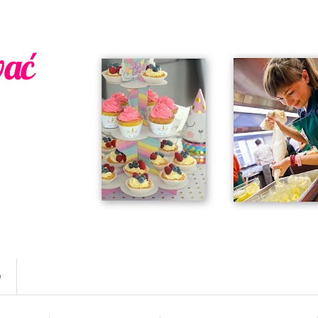
wać
w