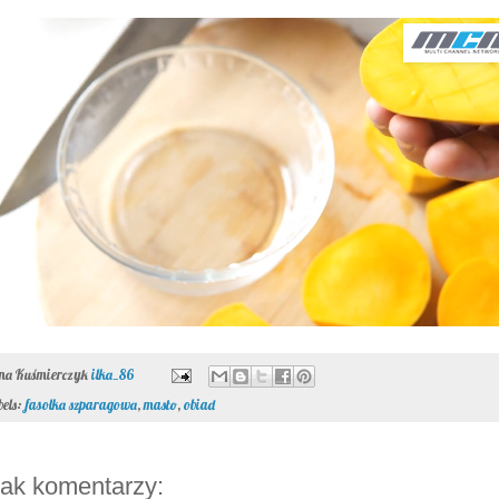
ona Kuśmierczyk
ilka_86
bels:
fasolka szparagowa
,
masło
,
obiad
ak komentarzy: