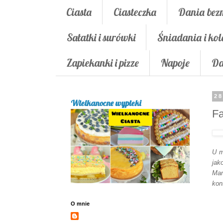
Ciasta
Ciasteczka
Dania bez
Sałatki i surówki
Śniadania i kol
Zapiekanki i pizze
Napoje
Da
28
Wielkanocne wypieki
Fa
U m
jak
Mam
kon
O mnie