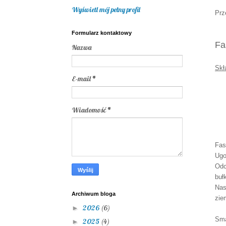
Wyświetl mój pełny profil
Prz
Formularz kontaktowy
Fa
Nazwa
Skł
E-mail
*
Wiadomość
*
Fas
Ugo
Odc
buł
Nas
Archiwum bloga
zie
2026
(6)
►
Sma
2025
(4)
►