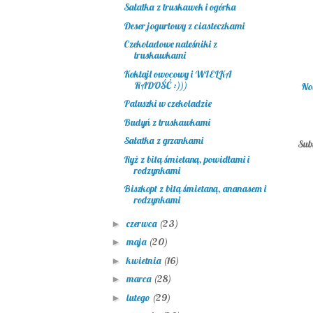
Sałatka z truskawek i ogórka
Deser jogurtowy z ciasteczkami
Czekoladowe naleśniki z
truskawkami
Koktajl owocowy i WIELKA
RADOŚĆ :)))
No
Paluszki w czekoladzie
Budyń z truskawkami
Sałatka z grzankami
Sub
Ryż z bitą śmietaną, powidłami i
rodzynkami
Biszkopt z bitą śmietaną, ananasem i
rodzynkami
czerwca
(23)
►
maja
(20)
►
kwietnia
(16)
►
marca
(28)
►
lutego
(29)
►