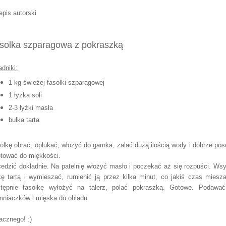
epis autorski
solka szparagowa z pokraszką
adniki:
1 kg świeżej fasolki szparagowej
1 łyżka soli
2-3 łyżki masła
bułka tarta
olkę obrać, opłukać, włożyć do garnka, zalać dużą ilością wody i dobrze poso
tować do miękkości.
edzić dokładnie. Na patelnię włożyć masło i poczekać aż się rozpuści. Ws
kę tartą i wymieszać, rumienić ją przez kilka minut, co jakiś czas miesza
tępnie fasolkę wyłożyć na talerz, polać pokraszką. Gotowe. Podawa
mniaczków i mięska do obiadu.
cznego! :)