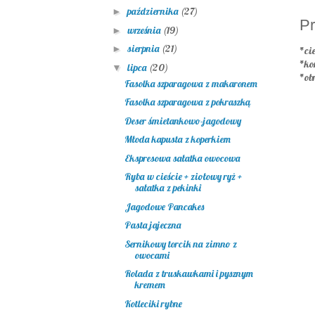
października
(27)
►
Pr
września
(19)
►
sierpnia
(21)
►
*cie
*ko
lipca
(20)
▼
*ob
Fasolka szparagowa z makaronem
Fasolka szparagowa z pokraszką
Deser śmietankowo-jagodowy
Młoda kapusta z koperkiem
Ekspresowa sałatka owocowa
Ryba w cieście + ziołowy ryż +
sałatka z pekinki
Jagodowe Pancakes
Pasta jajeczna
Sernikowy torcik na zimno z
owocami
Rolada z truskawkami i pysznym
kremem
Kotleciki rybne