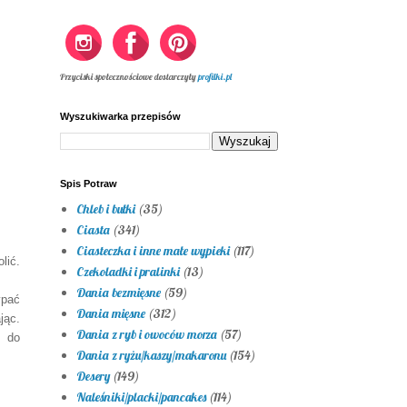
Przyciski społecznościowe dostarczyły
profilki.pl
Wyszukiwarka przepisów
Spis Potraw
Chleb i bułki
(35)
Ciasta
(341)
Ciasteczka i inne małe wypieki
(117)
lić.
Czekoladki i pralinki
(13)
Dania bezmięsne
(59)
ypać
Dania mięsne
(312)
jąc.
Dania z ryb i owoców morza
(57)
ć do
Dania z ryżu/kaszy/makaronu
(154)
Desery
(149)
Naleśniki/placki/pancakes
(114)