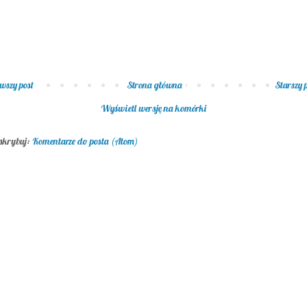
wszy post
Strona główna
Starszy 
Wyświetl wersję na komórki
skrybuj:
Komentarze do posta (Atom)