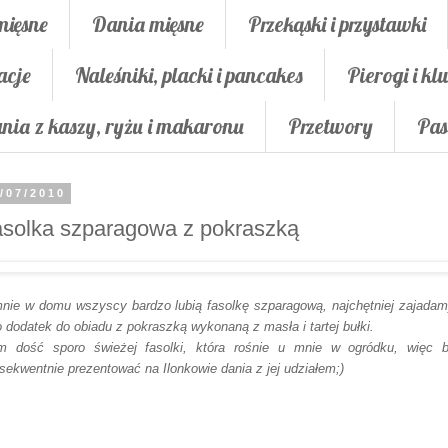
mięsne
Dania mięsne
Przekąski i przystawki
acje
Naleśniki, placki i pancakes
Pierogi i klu
nia z kaszy, ryżu i makaronu
Przetwory
Pas
/07/2010
solka szparagowa z pokraszką
nie w domu wszyscy bardzo lubią fasolkę szparagową, najchętniej zajadam
o dodatek do obiadu z pokraszką wykonaną z masła i tartej bułki.
 dość sporo świeżej fasolki, która rośnie u mnie w ogródku, więc 
sekwentnie prezentować na Ilonkowie dania z jej udziałem;)