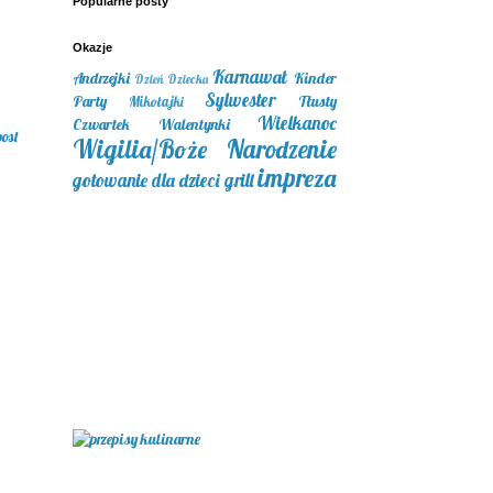
Popularne posty
Okazje
Karnawał
Andrzejki
Kinder
Dzień Dziecka
Sylwester
Party
Tłusty
Mikołajki
Wielkanoc
Czwartek
Walentynki
post
Wigilia/Boże Narodzenie
impreza
gotowanie dla dzieci
grill