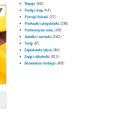
Napoje
(60)
Pasty i sosy
(43)
Pierogi i kluski
(22)
Przekąski i przystawki
(218)
Przetwory na zimę
(39)
Sałatki i surówki
(262)
Torty
(17)
Zapiekanki i pizze
(84)
Zupy i chłodniki
(123)
Śniadania i kolacje
(101)