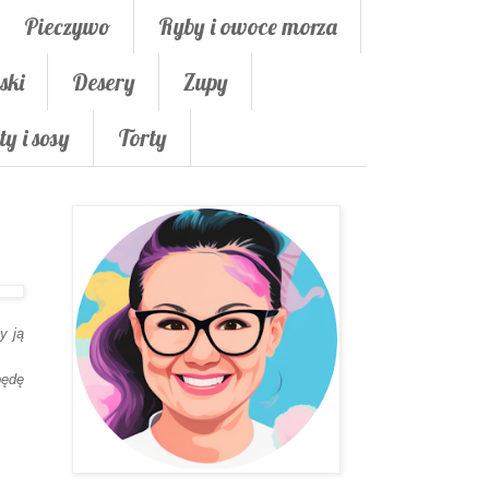
Pieczywo
Ryby i owoce morza
ski
Desery
Zupy
ty i sosy
Torty
y ją
będę