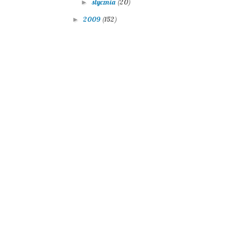
stycznia
(20)
►
2009
(152)
►