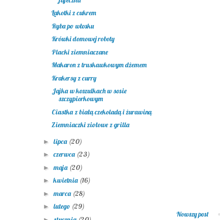
Łakotki z cukrem
Ryba po włosku
Krówki domowej roboty
Placki ziemniaczane
Makaron z truskawkowym dżemem
Krakersy z curry
Jajka w koszulkach w sosie
szczypiorkowym
Ciastka z białą czekoladą i żurawiną
Ziemniaczki ziołowe z grilla
lipca
(20)
►
czerwca
(23)
►
maja
(20)
►
kwietnia
(16)
►
marca
(28)
►
lutego
(29)
►
Nowszy post
stycznia
(20)
►