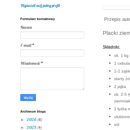
Wyświetl mój pełny profil
Przepis aut
Formularz kontaktowy
Nazwa
Placki zie
E-mail
*
Składniki:
ok. 1 kg
Wiadomość
*
1 cebula
1-2 ząbk
starty żó
2 jajka
ok. 2-5 
ziemnia
1 łyżka 
Archiwum bloga
ulubione
2026
(6)
►
sól
2025
(4)
►