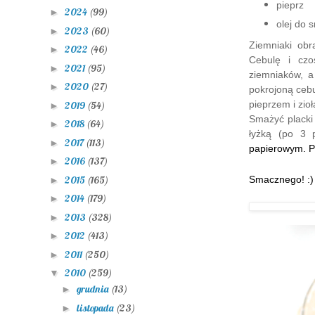
pieprz
2024
(99)
►
olej do 
2023
(60)
►
Ziemniaki obr
2022
(46)
►
Cebulę i czo
2021
(95)
►
ziemniaków, a
2020
(27)
►
pokrojoną cebu
pieprzem i zioł
2019
(54)
►
Smażyć placki 
2018
(64)
►
łyżką (po 3 p
2017
(113)
►
papierowym. P
2016
(137)
►
2015
(165)
Smacznego! :)
►
2014
(179)
►
2013
(328)
►
2012
(413)
►
2011
(250)
►
2010
(259)
▼
grudnia
(13)
►
listopada
(23)
►