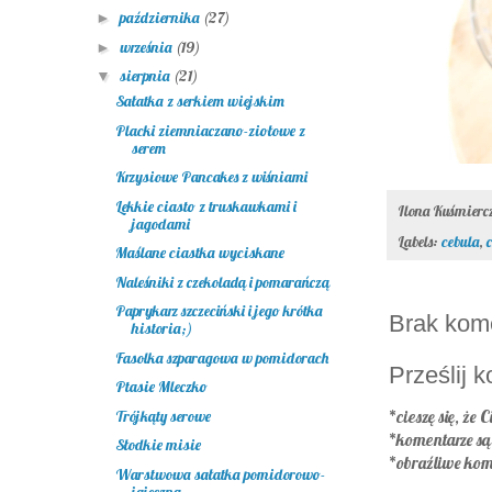
października
(27)
►
września
(19)
►
sierpnia
(21)
▼
Sałatka z serkiem wiejskim
Placki ziemniaczano-ziołowe z
serem
Krzysiowe Pancakes z wiśniami
Lekkie ciasto z truskawkami i
Ilona Kuśmier
jagodami
Labels:
cebula
,
Maślane ciastka wyciskane
Naleśniki z czekoladą i pomarańczą
Paprykarz szczeciński i jego krótka
Brak kom
historia;)
Fasolka szparagowa w pomidorach
Prześlij 
Ptasie Mleczko
Trójkąty serowe
*cieszę się, że C
*komentarze s
Słodkie misie
*obraźliwe kom
Warstwowa sałatka pomidorowo-
jajeczna