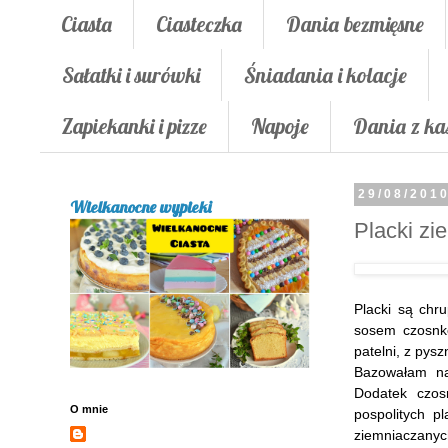
Ciasta
Ciasteczka
Dania bezmięsne
Sałatki i surówki
Śniadania i kolacje
Zapiekanki i pizze
Napoje
Dania z ka
29/08/201
Wielkanocne wypieki
Placki zi
Placki są chr
sosem czosnko
patelni, z pysz
Bazowałam n
Dodatek czos
O mnie
pospolitych p
ziemniaczanyc