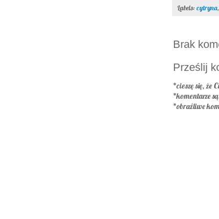
Labels:
cytryna
Brak kom
Prześlij 
*cieszę się, że C
*komentarze s
*obraźliwe kom