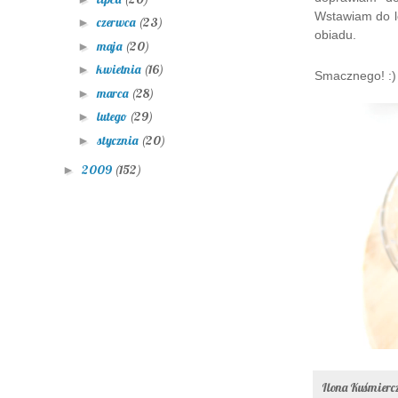
Wstawiam do l
czerwca
(23)
►
obiadu.
maja
(20)
►
kwietnia
(16)
►
Smacznego! :)
marca
(28)
►
lutego
(29)
►
stycznia
(20)
►
2009
(152)
►
Ilona Kuśmier