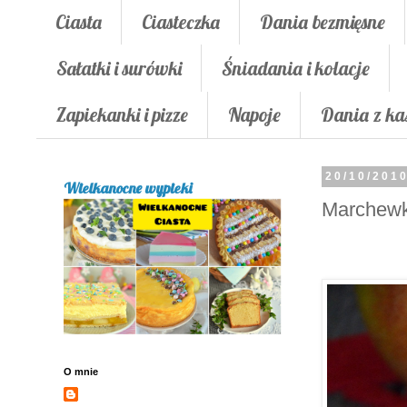
Ciasta
Ciasteczka
Dania bezmięsne
Sałatki i surówki
Śniadania i kolacje
Zapiekanki i pizze
Napoje
Dania z ka
20/10/201
Wielkanocne wypieki
Marchewk
O mnie