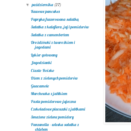
października
(27)
▼
Kawowe pancakes
Papryka faszerowana sałatką
Sałatka z kalafiora, jaj i pomidorów
Sałatka z camembertem
Drożdżówki z twarożkiem i
jagodami
Lukier gotowany
Jagodzianki
Ciasto Boisko
Dżem z zielonych pomidorów
Guacamole
Marchewka z jabłkiem
Pasta pomidorowo-jajeczna
Czekoladowe placuszki z jabłkami
Smażone zielone pomidory
Panzanella - włoska sałatka z
chlebem