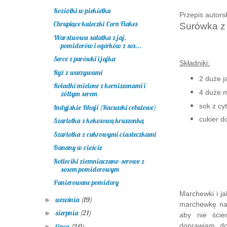
Koziołki w piekiełku
Przepis autors
Chrupiące kuleczki Corn Flakes
Surówka z 
Warstwowa sałatka z jaj,
pomidorów i ogórków z sos...
Serce z parówki i jajka
Składniki:
Ryż z warzywami
2 duże j
Roladki mielone z korniszonami i
4 duże 
żółtym serem
sok z cy
Indyjskie Bhaji (Racuszki cebulowe)
cukier d
Szarlotka z kokosową kruszonką
Szarlotka z cukrowymi ciasteczkami
Banany w cieście
Kotleciki ziemniaczano-serowe z
sosem pomidorowym
Panierowane pomidory
Marchewki i ja
września
(19)
►
marchewkę na 
sierpnia
(21)
►
aby nie ście
doprawiam do
lipca
(20)
►