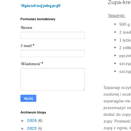
Zupa-kr
Wyświetl mój pełny profil
Składniki:
Formularz kontaktowy
500 g
Nazwa
2 śred
1 łyżk
E-mail
*
2 żółt
pęcze
Wiadomość
*
szczyp
szczy
Szparagi oczyś
osolonej i oc
szparagów nie
przesmażyć na 
Archiwum bloga
dodać do zupy 
2026
(6)
►
zupy. Postawić
zupę z ognia, 
2025
(4)
►