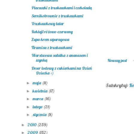
Placuszki z truskawkami i czekoladą
Sernikobrownie z truskawkami
Truskawkowy tatar
Koktajl różowo-czerwony
Zupa-krem szparagowa
Tiramisu z truskawkami
Warstwowa sałatka z ananasem i
szynką
Nowszy post
Deser lodowy z cukierkami na Dzień
Dziecka :)
maja
(11)
►
Subskrybuj:
Ko
kwietnia
(17)
►
marca
(16)
►
lutego
(21)
►
stycznia
(8)
►
2010
(259)
►
2009
(152)
►