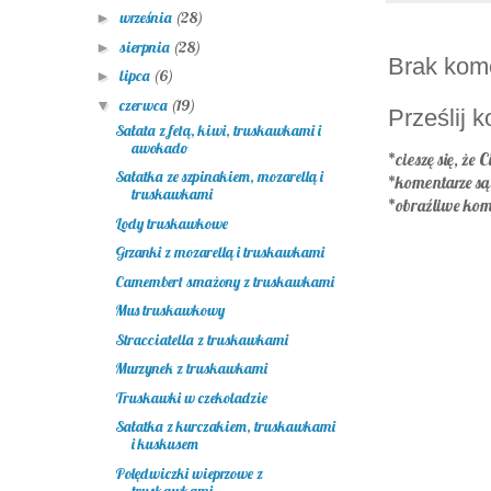
września
(28)
►
sierpnia
(28)
►
Brak kom
lipca
(6)
►
czerwca
(19)
▼
Prześlij 
Sałata z fetą, kiwi, truskawkami i
awokado
*cieszę się, że C
Sałatka ze szpinakiem, mozarellą i
*komentarze s
truskawkami
*obraźliwe kom
Lody truskawkowe
Grzanki z mozarellą i truskawkami
Camembert smażony z truskawkami
Mus truskawkowy
Stracciatella z truskawkami
Murzynek z truskawkami
Truskawki w czekoladzie
Sałatka z kurczakiem, truskawkami
i kuskusem
Polędwiczki wieprzowe z
truskawkami