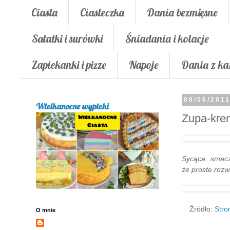
Ciasta
Ciasteczka
Dania bezmięsne
Sałatki i surówki
Śniadania i kolacje
Zapiekanki i pizze
Napoje
Dania z ka
08/06/201
Wielkanocne wypieki
Zupa-kre
Sycąca, smacz
że proste rozw
Źródło:
Str
O mnie