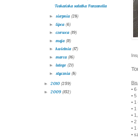
Toskańska sałatka Panzanella
sierpnia
(28)
►
lipca
(6)
►
czerwca
(19)
►
maja
(11)
►
kwietnia
(17)
►
Ins
marca
(16)
►
lutego
(21)
►
To
stycznia
(8)
►
Bis
2010
(259)
►
• 6
2009
(152)
►
• 5
• 1
• 1
• 1
• 2
• 1
• s