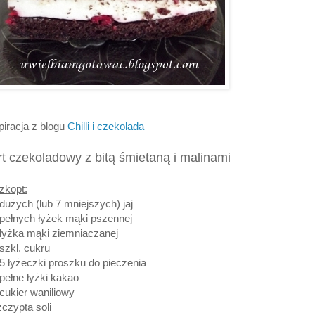
piracja z blogu
Chilli i czekolada
rt czekoladowy z bitą śmietaną i malinami
zkopt:
 dużych (lub 7 mniejszych) jaj
 pełnych łyżek mąki pszennej
 łyżka mąki ziemniaczanej
 szkl. cukru
,5 łyżeczki proszku do pieczenia
 pełne łyżki kakao
 cukier waniliowy
zczypta soli