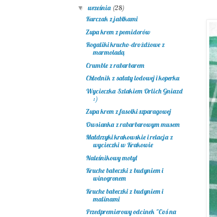
września
(28)
▼
Kurczak z jabłkami
Zupa krem z pomidorów
Rogaliki krucho-drożdżowe z
marmoladą
Crumble z rabarbarem
Chłodnik z sałaty lodowej i koperku
Wycieczka Szlakiem Orlich Gniazd
:)
Zupa krem z fasolki szparagowej
Owsianka z rabarbarowym musem
Małdrzyki krakowskie i relacja z
wycieczki w Krakowie
Naleśnikowy motyl
Kruche babeczki z budyniem i
winogronem
Kruche babeczki z budyniem i
malinami
Przedpremierowy odcinek "Coś na