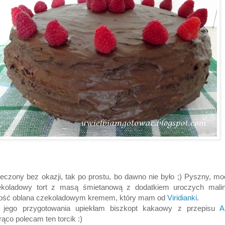
eczony bez okazji, tak po prostu, bo dawno nie było ;)
Pyszny, mo
ekoladowy tort z masą śmietanową z dodatkiem uroczych malin
łość oblana czekoladowym kremem, który mam od
Viridianki
.
 jego przygotowania upiekłam biszkopt kakaowy z przepisu
A
ąco polecam ten torcik :)