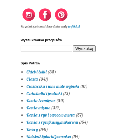
Przyciski społecznościowe dostarczyły
profilki.pl
Wyszukiwarka przepisów
Spis Potraw
Chleb i bułki
(35)
Ciasta
(341)
Ciasteczka i inne małe wypieki
(117)
Czekoladki i pralinki
(13)
Dania bezmięsne
(59)
Dania mięsne
(312)
Dania z ryb i owoców morza
(57)
Dania z ryżu/kaszy/makaronu
(154)
Desery
(149)
Naleśniki/placki/pancakes
(114)