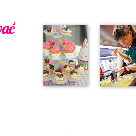
wać
w