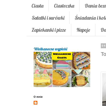
Ciasta
Ciasteczka
Dania bez
Sałatki i surówki
Śniadania i kol
Zapiekanki i pizze
Napoje
Da
04
Wielkanocne wypieki
To
O mnie