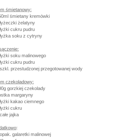
em śmietanowy:
50ml śmietany kremówki
 łyżeczki żelatyny
 łyżki cukru pudru
 łyżka soku z cytryny
sączenie:
 łyżki soku malinowego
 łyżki cukru pudru
 szkl. przestudzonej przegotowanej wody
em czekoladowy:
00g gorzkiej czekolady
ostka margaryny
 łyżki kakao ciemnego
 łyżki cukru
 całe jajka
datkowo
:
 opak. galaretki malinowej