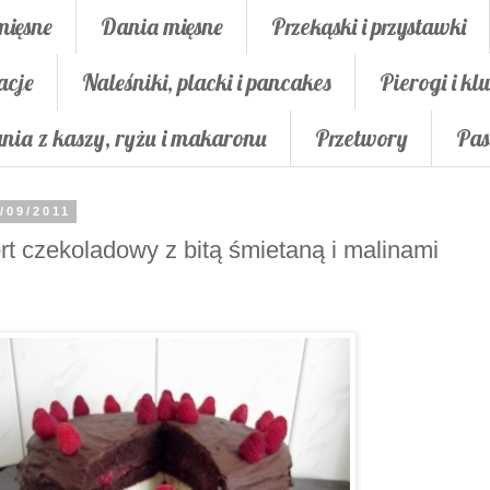
mięsne
Dania mięsne
Przekąski i przystawki
acje
Naleśniki, placki i pancakes
Pierogi i klu
nia z kaszy, ryżu i makaronu
Przetwory
Pas
/09/2011
rt czekoladowy z bitą śmietaną i malinami