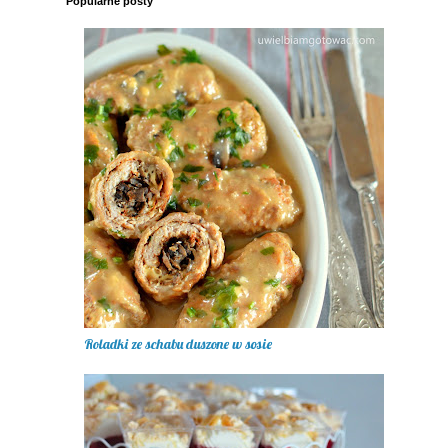
Popularne posty
Roladki ze schabu duszone w sosie