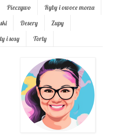
Pieczywo
Ryby i owoce morza
ski
Desery
Zupy
ty i sosy
Torty