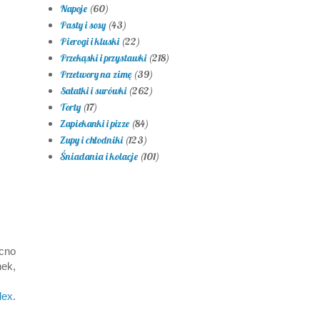
Napoje
(60)
Pasty i sosy
(43)
Pierogi i kluski
(22)
Przekąski i przystawki
(218)
Przetwory na zimę
(39)
Sałatki i surówki
(262)
Torty
(17)
Zapiekanki i pizze
(84)
Zupy i chłodniki
(123)
Śniadania i kolacje
(101)
cno
ek,
lex
.