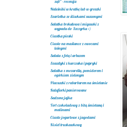
ząb" - recenzja
Naleśniki w kratkę lub w groszki
Szarlotka ze śliwkami suszonymi
Sałatka brokułowa i migawki z
wypadu do Szczyrku :)
Ciastka pieski
Ciasto na maślance z owocami
leśnymi
Sałata z fetą i arbuzem
Szaszłyki z kurczaka i papryki
Sałatka z mozarellą, pomidorem i
ogórkiem zielonym
Placuszki z rabarbarem na śmietanie
Kalafiorki panierowane
Sadzone jajka
Tort czekoladowy z bitą śmietaną i
malinami
Ciasto jogurtowe z jagodami
Kisiel truskawkowy