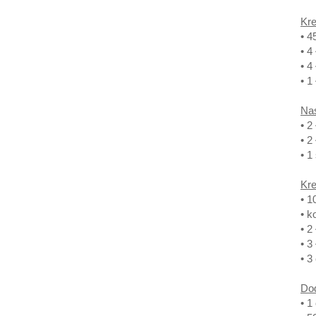
Kr
• 4
• 4
• 4
• 1
Na
• 2
• 2
• 1
Kr
• 1
• k
• 2
• 3
• 3
Do
• 1