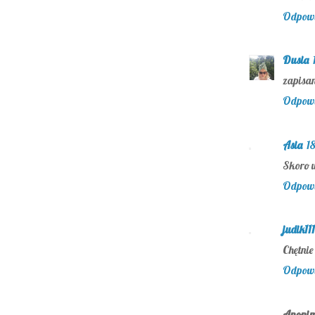
Odpow
Dusia
zapisan
Odpow
Asia
1
Skoro w
Odpow
judik11
Chętnie
Odpow
Anoni