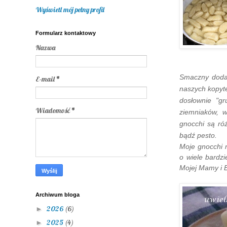
Wyświetl mój pełny profil
Formularz kontaktowy
Nazwa
Smaczny doda
E-mail
*
naszych kopyte
dosłownie "gru
Wiadomość
*
ziemniaków, 
gnocchi są ró
bądź pesto.
Moje gnocchi n
o wiele bardzi
Mojej Mamy i B
Archiwum bloga
2026
(6)
►
2025
(4)
►