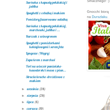
Smacznego! :
Surówka z kapusty pekińskiej i
jabłka
Gnocchi biorą
Spaghetti z cebulką i makiem
na
Durszlaku
.
Pomidory faszerowane sałatką
Surówka z kapusty pekińskiej,
marchewki, jabłka i ...
Kurczak z winogronem
Spaghetti z pomidorkami
koktajlowymi i serem feta
Langosze (Węgry)
Zupa krem z marchwi
Tort na wieczór panieńsko-
kawalerski i masa z pian...
Strucla krucho-drożdżowa z
makiem
września
(28)
►
sierpnia
(28)
►
lipca
(6)
►
czerwca
(19)
►