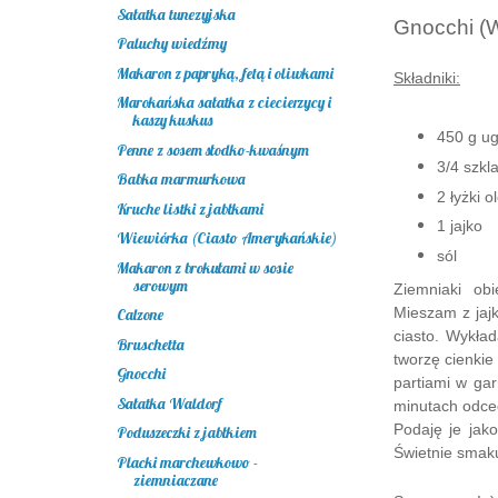
Sałatka tunezyjska
Gnocchi (
Paluchy wiedźmy
Makaron z papryką, fetą i oliwkami
Składniki:
Marokańska sałatka z ciecierzycy i
kaszy kuskus
450 g u
Penne z sosem słodko-kwaśnym
3/4 szkl
Babka marmurkowa
2 łyżki o
Kruche listki z jabłkami
1 jajko
Wiewiórka (Ciasto Amerykańskie)
sól
Makaron z brokułami w sosie
serowym
Ziemniaki ob
Mieszam z jaj
Calzone
ciasto. Wykła
Bruschetta
tworzę cienkie 
Gnocchi
partiami w ga
Sałatka Waldorf
minutach odce
Podaję je jak
Poduszeczki z jabłkiem
Świetnie smak
Placki marchewkowo -
ziemniaczane