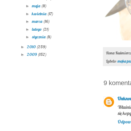
maja
(11)
►
kwietnia
(17)
►
marca
(16)
►
lutego
(21)
►
stycznia
(8)
►
2010
(259)
►
Ilona Kuśmier
2009
(152)
►
Labels:
mąka ps
9 koment
Unkno
Właśni
się kop
Odpow