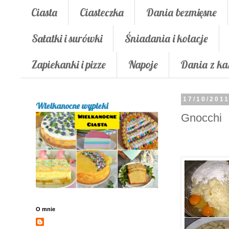
Ciasta
Ciasteczka
Dania bezmięsne
Sałatki i surówki
Śniadania i kolacje
Zapiekanki i pizze
Napoje
Dania z ka
17/10/201
Wielkanocne wypieki
Gnocchi
O mnie