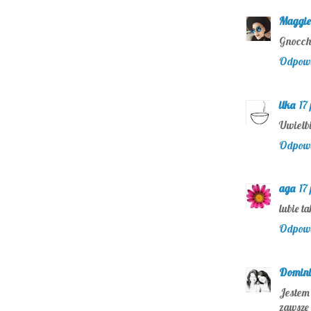
Maggie
Gnocchi
Odpow
ilka
17
Uwielbi
Odpow
aga
17
lubie ta
Odpow
Domini
Jestem 
zawsze 