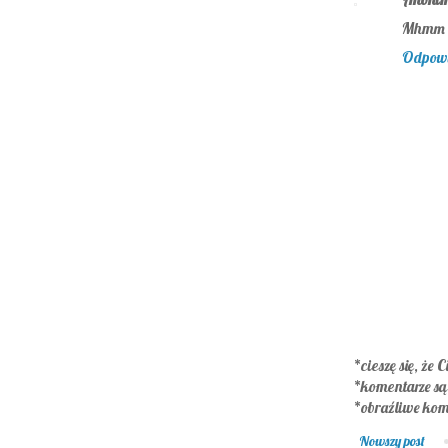
Mhmm :P
Odpow
*cieszę się, że C
*komentarze s
*obraźliwe kom
Nowszy post