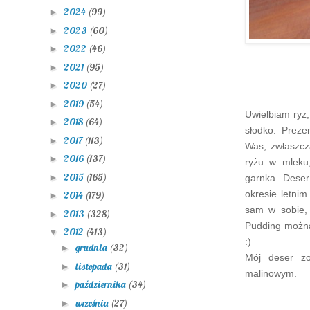
2024
(99)
►
2023
(60)
►
2022
(46)
►
2021
(95)
►
2020
(27)
►
2019
(54)
►
U
wielbiam ryż
2018
(64)
►
słodko.
Preze
2017
(113)
►
Was, zwłaszcz
2016
(137)
►
ryżu w mleku,
2015
(165)
►
garnka. Dese
okresie letni
2014
(179)
►
sam w sobie,
2013
(328)
►
Pudding można
2012
(413)
▼
:)
grudnia
(32)
►
Mój deser zo
listopada
(31)
►
malinowym.
października
(34)
►
września
(27)
►