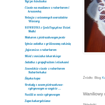
Ryż po hindusku
Ciasto na maślance z rabarbarem i
kruszonką
Relacja z wiosennych warsztatów
Winiary
KONKURS z GodsToys.pl na Dzień
Matki
Makaron z pietruszkowym pesto
Letnia sałatka z grillowaną cukinią
Jajecznica z rabarbarem
Miód z mniszka lekarskiego
Sałatka z grapefruitem i oliwkami
Szwedzkie ciasto z rabarbarem
Rabarberkaka
Źródło: Blog
K
Śląska kopa
Brokuły z sosem pietruszkowo-
cytrynowym w asyście ...
Waniliowy 
Fusilli w sosie cytrynowym
Zupa kukurydziana
Składniki: