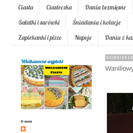
Ciasta
Ciasteczka
Dania bezmięsne
Sałatki i surówki
Śniadania i kolacje
Zapiekanki i pizze
Napoje
Dania z ka
22/05/201
Wielkanocne wypieki
Waniliowy
O mnie