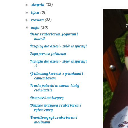
sierpnia
(32)
►
lipca
(31)
►
czerwca
(28)
►
maja
(30)
▼
Deser z rabarbarem, jogurtem i
muesli
Przepisy dla dzieci - zbiór inspiracji
Zupa porowo-jabłkowa
Kanapki dla dzieci - zbiór inspiracji
:)
Grillowany kurczak z gruszkami i
camembertem
Kruche pałeczki w czarno-białej
czekoladzie
Domowe hamburgery
Duszone warzywa z rabarbarem i
ryżem curry
Waniliowy ryż z rabarbarem i
malinami