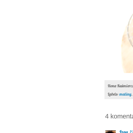
Ilona Kuśmier
Labels:
maliny
4 koment
Izaa
2