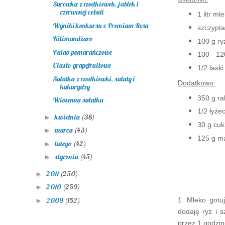
Surówka z rzodkiewek, jabłek i
czerwonej cebuli
1 litr m
Wyniki konkursu z Premium Rosa
szczypta 
Kilimandżaro
100 g ry
Pulao pomarańczowe
100 - 12
Ciasto grapefruitowe
1/2 laski 
Sałatka z rzodkiewki, sałaty i
Dodatkowo:
kukurydzy
350 g ra
Wiosenna sałatka
1/2 łyżec
kwietnia
(38)
►
30 g cuk
marca
(43)
►
125 g ma
lutego
(42)
►
stycznia
(45)
►
2011
(250)
►
2010
(259)
►
2009
(152)
1. Mleko gotu
►
dodaję ryż i 
przez 1 godzin