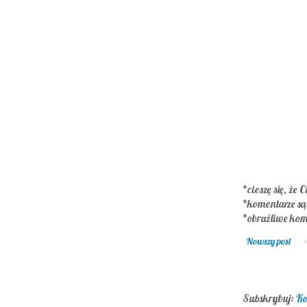
*cieszę się, że C
*komentarze s
*obraźliwe kom
Nowszy post
Subskrybuj:
Ko