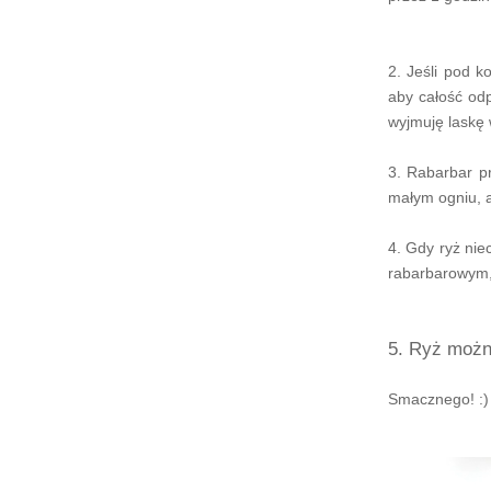
2. Jeśli pod k
aby całość odp
wyjmuję laskę w
3. Rabarbar p
małym ogniu, a
4. Gdy ryż ni
rabarbarowym,
5. Ryż możn
Smacznego! :)