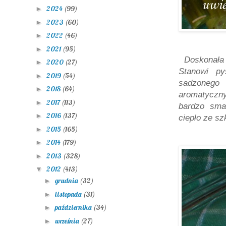
2024
(99)
►
2023
(60)
►
2022
(46)
►
2021
(95)
►
Doskonała 
2020
(27)
►
Stanowi py
2019
(54)
►
sadzonego
2018
(64)
►
aromatyczny
2017
(113)
►
bardzo smac
2016
(137)
►
ciepło ze sz
2015
(165)
►
2014
(179)
►
2013
(328)
►
2012
(413)
▼
grudnia
(32)
►
listopada
(31)
►
października
(34)
►
września
(27)
►