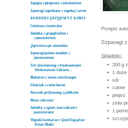
Szpajza cytrynowo-czekoladowa
Szparagi zapiekane z szynką i serem
KONKURS GRILLOWY Z KAMIS
Cebulowe ciasteczka
Przepis auto
Sałatka z grapefruitem i
camembertem
Szparagi z
Jajecznica po szwedzku
Szparagi polane masłem z
Składniki:
parmezanem
200 g 
Tort śmietanowy z truskawkami -
Weekendowa Cukiern...
1 duże 
Makaron z sosem orzechowym
sól
Pleśniak z rabarbarem
cukier
Kurczak grillowany z jabłkiem
pieprz
Masa cukrowa
zioła p
Sałatka z ryżem, kurczakiem i
1 pomi
pomidorami
szczyp
Wyniki konkursu z GodsToys.pl na
Dzień Matki