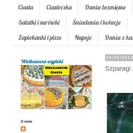
Ciasta
Ciasteczka
Dania bezmięsne
Sałatki i surówki
Śniadania i kolacje
Zapiekanki i pizze
Napoje
Dania z ka
18/06/201
Wielkanocne wypieki
Szparagi 
O mnie