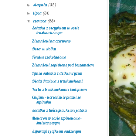
sierpnia
(32)
►
lipca
(31)
►
czerwca
(28)
▼
Sałatka z oscypkiem w sosie
truskawkowym
Ziemniaki na czerwono
Deser w słoiku
Fondue czekoladowe
Ziemniaki zapiekane pod beszamelem
Letnia sałatka z dzikim ryżem
Biała Pavlova z truskawkami
Tarta z truskawkami i budyniem
Chijimi - koreańskie placki ze
szpinaku
Sałatka z tuńczyka, kiwi i jabłka
Makaron w sosie szpinakowo-
śmietanowym
Szparagi z jajkiem sadzonym