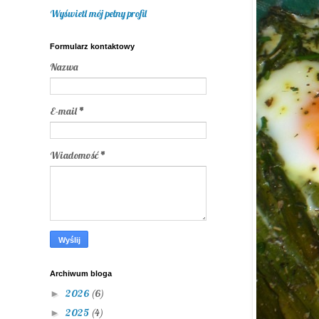
Wyświetl mój pełny profil
Formularz kontaktowy
Nazwa
E-mail
*
Wiadomość
*
Archiwum bloga
2026
(6)
►
2025
(4)
►