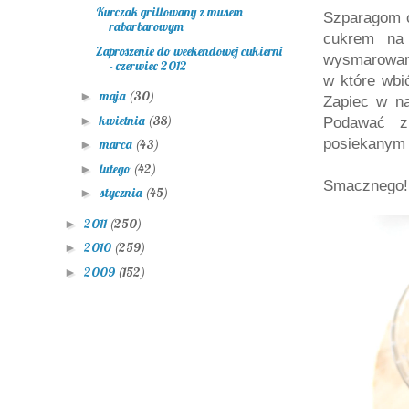
Kurczak grillowany z musem
Szparagom o
rabarbarowym
cukrem na 
Zaproszenie do weekendowej cukierni
wysmarowane
- czerwiec 2012
w które wbić
maja
(30)
►
Zapiec w na
kwietnia
(38)
►
Podawać z
posiekanym 
marca
(43)
►
lutego
(42)
►
Smacznego! 
stycznia
(45)
►
2011
(250)
►
2010
(259)
►
2009
(152)
►