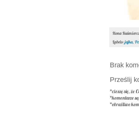
Ilona Kuśmier
Labels:
jajka
,
Pr
Brak kom
Prześlij 
*cieszę się, że C
*komentarze s
*obraźliwe kom