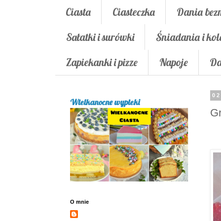
Ciasta
Ciasteczka
Dania bez
Sałatki i surówki
Śniadania i kol
Zapiekanki i pizze
Napoje
Da
02
Wielkanocne wypieki
Gr
O mnie