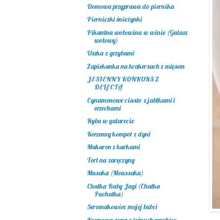
Domowa przyprawa do piernika
Pierniczki śnieżynki
Pikantna wołowina w winie (Gulasz
wołowy)
Uszka z grzybami
Zapiekanka na krakersach z mięsem
JESIENNY KONKURS Z
DELECTĄ
Cynamonowe ciasto z jabłkami i
orzechami
Ryba w galarecie
Korzenny kompot z dyni
Makaron z kurkami
Tort na zaręczyny
Musaka (Moussaka)
Chatka Baby Jagi (Chatka
Puchatka)
Seromakowiec mojej babci
Kremowa zupa z leśnych grzybów