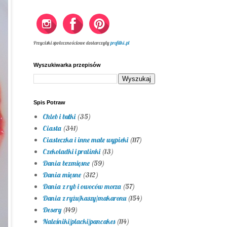
Przyciski społecznościowe dostarczyły
profilki.pl
Wyszukiwarka przepisów
Spis Potraw
Chleb i bułki
(35)
Ciasta
(341)
Ciasteczka i inne małe wypieki
(117)
Czekoladki i pralinki
(13)
Dania bezmięsne
(59)
Dania mięsne
(312)
Dania z ryb i owoców morza
(57)
Dania z ryżu/kaszy/makaronu
(154)
Desery
(149)
Naleśniki/placki/pancakes
(114)