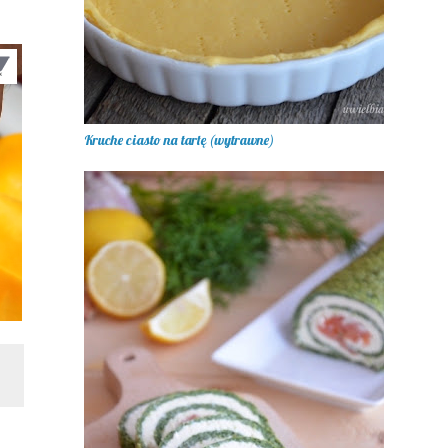
Kruche ciasto na tartę (wytrawne)