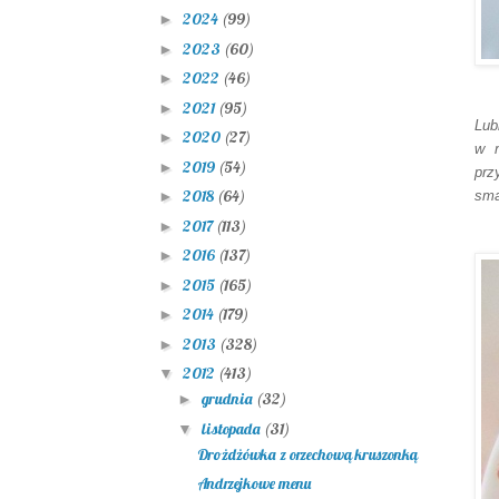
2024
(99)
►
2023
(60)
►
2022
(46)
►
2021
(95)
►
Lub
2020
(27)
►
w n
2019
(54)
►
prz
2018
(64)
sma
►
2017
(113)
►
2016
(137)
►
2015
(165)
►
2014
(179)
►
2013
(328)
►
2012
(413)
▼
grudnia
(32)
►
listopada
(31)
▼
Drożdżówka z orzechową kruszonką
Andrzejkowe menu