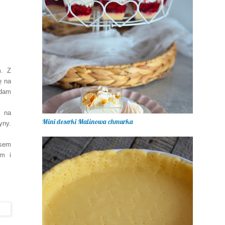
m. Z
ę na
adam
ę na
Mini deserki Malinowa chmurka
yny.
osem
ym i