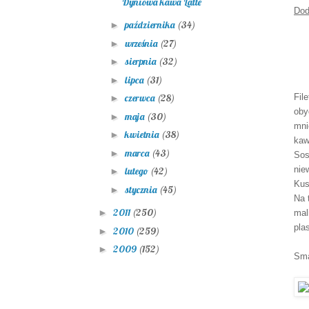
Dyniowa kawa Latte
Dod
października
(34)
►
września
(27)
►
sierpnia
(32)
►
lipca
(31)
►
Fil
czerwca
(28)
►
oby
maja
(30)
►
mni
kwietnia
(38)
►
kaw
marca
(43)
►
Sos
nie
lutego
(42)
►
Kus
stycznia
(45)
►
Na 
2011
(250)
►
mal
pla
2010
(259)
►
2009
(152)
►
Sma