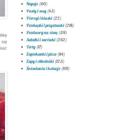
Napoje
(60)
Pasty i sosy
(43)
Pierogi i kluski
(22)
Przekąski i przystawki
(218)
Przetwory na zimę
(39)
ybkę
Sałatki i surówki
(262)
 się
Torty
(17)
łość
Zapiekanki i pizze
(84)
Zupy i chłodniki
(123)
Śniadania i kolacje
(101)