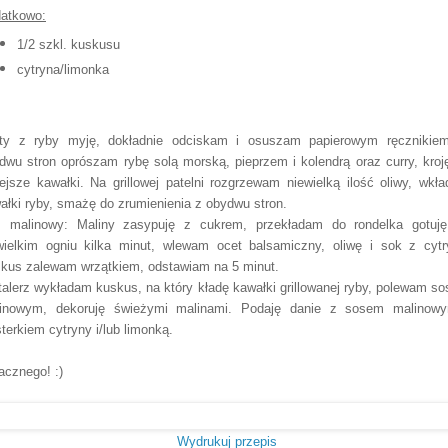
atkowo:
1/2 szkl. kuskusu
cytryna/limonka
ety z ryby myję, dokładnie odciskam i osuszam papierowym ręcznikie
dwu stron oprószam rybę solą morską, pieprzem i kolendrą oraz curry, kroj
ejsze kawałki. Na grillowej patelni rozgrzewam niewielką ilość oliwy, wkł
ałki ryby, smażę do zrumienienia z obydwu stron.
 malinowy: Maliny zasypuję z cukrem, przekładam do rondelka gotuj
wielkim ogniu kilka minut, wlewam ocet balsamiczny, oliwę i sok z cytr
kus zalewam wrzątkiem, odstawiam na 5 minut.
talerz wykładam kuskus, na który kładę kawałki grillowanej ryby, polewam s
inowym, dekoruję świeżymi malinami. Podaję danie z sosem malinow
sterkiem cytryny i/lub limonką.
cznego! :)
Wydrukuj przepis