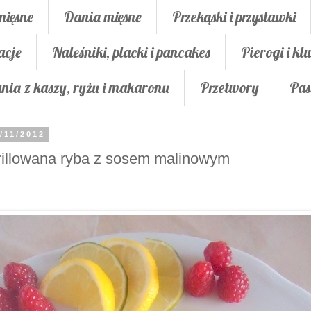
mięsne
Dania mięsne
Przekąski i przystawki
acje
Naleśniki, placki i pancakes
Pierogi i klu
nia z kaszy, ryżu i makaronu
Przetwory
Pas
/11/2012
illowana ryba z sosem malinowym