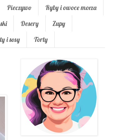
Pieczywo
Ryby i owoce morza
ski
Desery
Zupy
ty i sosy
Torty