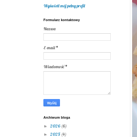
Wyświetl mój pełny profil
Formularz kontaktowy
Nazwa
E-mail
*
Wiadomość
*
Archiwum bloga
2026
(6)
►
2025
(4)
►