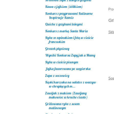
Kawa z jajkiem (żółtkiem)
Prz
Konkurs z przyprawami Kulinarne
Inspiracje Kamis
Gr
Quiche z grzybami leśnymi
Konkurs z marką Santa Maria
Skł
Ryba ze szpinakiem i fetą w cieście
francuskim
Groszek ptysiowy
Wyniki Konkursu Zupy jak u Mamy
Ryba w cieście piwnym
Jajka faszerowane po węgiersku
Zupa z soczewicy
Sos
Kąski kurczaka na sałatce z warzyw
w chrupiących m...
Zawijak z makiem (Zawijany
makowiec w kruche ciasto)
Grillowana ryba z sosem
malinowym