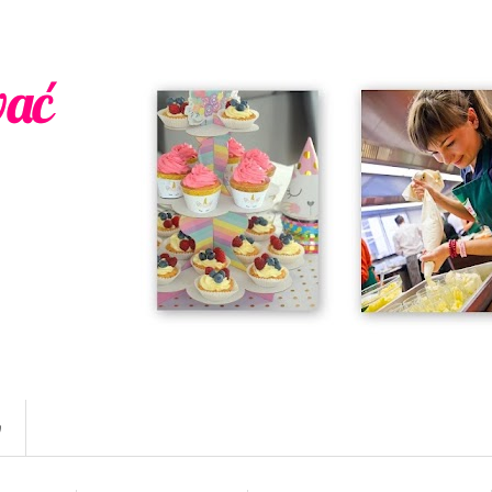
wać
w