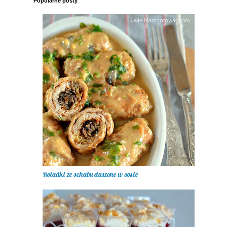
Popularne posty
Roladki ze schabu duszone w sosie