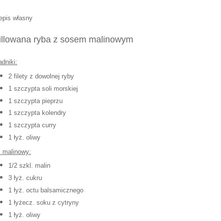
epis własny
illowana ryba z sosem malinowym
adniki:
2 filety z dowolnej ryby
1 szczypta soli morskiej
1 szczypta pieprzu
1 szczypta kolendry
1 szczypta curry
1 łyż. oliwy
 malinowy:
1/2 szkl. malin
3 łyż. cukru
1 łyż. octu balsamicznego
1 łyżecz. soku z cytryny
1 łyż. oliwy