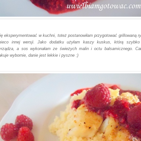
ię eksperymentować w kuchni, toteż postanowiłam przygotować grillowaną r
ieco innej wersji. Jako dodatku użyłam kaszy kuskus, którą szybko
yrządza, a sos wykonałam ze świeżych malin i octu balsamicznego. Ca
kuje wybornie, danie jest lekkie i pyszne :)