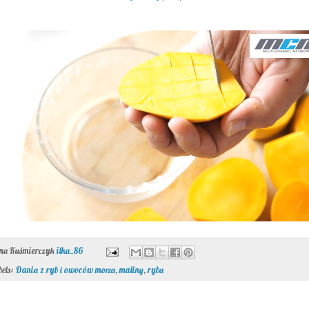
ona Kuśmierczyk
ilka_86
bels:
Dania z ryb i owoców morza
,
maliny
,
ryba