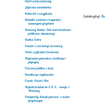
Chleb wieloziarnisty
Jajeczna awanturka
Kotleciki z oscypkiem
Subskrybuj:
Ko
Roladki z jelenia z kapustą i
suszonymi grzybami
Domowy Kubuś (Sok marchewkowo-
jabłkowo-bananowy)
Babka Zebra
Pasztet z czerwonej soczewicy
Tarta z jajkami i boczkiem
Wytrawne pancakes z kiełbasą i
papryką
Pieczone jabłka z bezą
Fasolka po myśliwsku
Ciasto Dzień i Noc
Wyniki konkursu S.O.S. - owego z
Winiary
Pampuchy (kluski parowe) z sosem
grzybowym