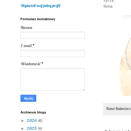
życzy,
Wyświetl mój pełny profil
Ilona
Formularz kontaktowy
Nazwa
E-mail
*
Wiadomość
*
Ilona Kuśmier
Archiwum bloga
2026
(6)
►
2025
(4)
►