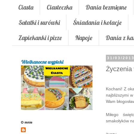
Ciasta
Ciasteczka
Dania bezmięsne
Sałatki i surówki
Śniadania i kolacje
Zapiekanki i pizze
Napoje
Dania z ka
31/03/201
Wielkanocne wypieki
Życzenia
Kochani! Z oka
najbliż
szymi
w 
Wam błogosła
M
iłego św
ię
s
makołyków na
O mnie