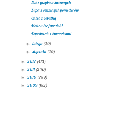
Sos z grzybów suszonych
Zupa z suszonych pomidorów
Chleb z cebulką
Makowiec japoński
Kapuśniak z buraczkami
lutego
(29)
►
stycznia
(29)
►
2012
(413)
►
2011
(250)
►
2010
(259)
►
2009
(152)
►