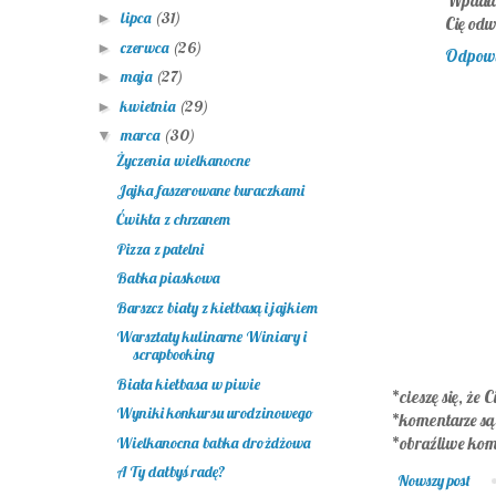
Wpadłam
lipca
(31)
►
Cię odw
czerwca
(26)
►
Odpow
maja
(27)
►
kwietnia
(29)
►
marca
(30)
▼
Życzenia wielkanocne
Jajka faszerowane buraczkami
Ćwikła z chrzanem
Pizza z patelni
Babka piaskowa
Barszcz biały z kiełbasą i jajkiem
Warsztaty kulinarne Winiary i
scrapbooking
Biała kiełbasa w piwie
*cieszę się, że C
Wyniki konkursu urodzinowego
*komentarze s
*obraźliwe kom
Wielkanocna babka drożdżowa
A Ty dałbyś radę?
Nowszy post