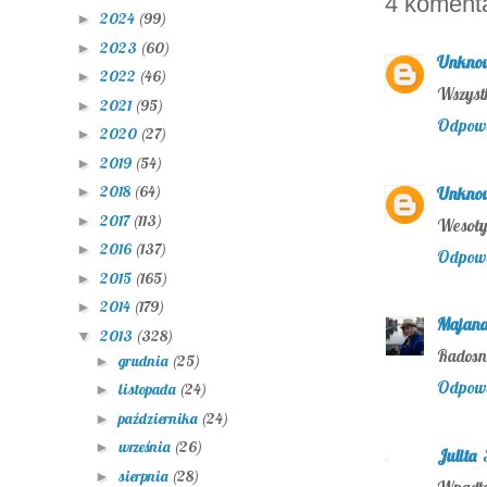
4 koment
2024
(99)
►
2023
(60)
►
Unkno
2022
(46)
►
Wszystk
2021
(95)
►
Odpow
2020
(27)
►
2019
(54)
►
2018
(64)
►
Unkno
2017
(113)
►
Wesoły
2016
(137)
►
Odpow
2015
(165)
►
2014
(179)
►
Majan
2013
(328)
▼
Radosn
grudnia
(25)
►
Odpow
listopada
(24)
►
października
(24)
►
września
(26)
►
Julita
sierpnia
(28)
►