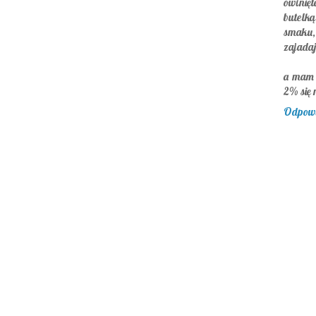
owinięt
butelk
smaku,
zajadaj
a mam t
2% się 
Odpow