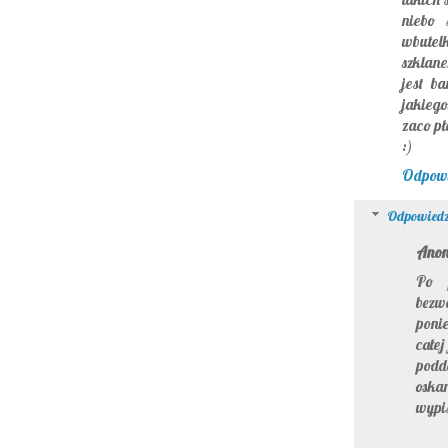
niebo 
wbutelk
szklan
jest ba
jakieg
zaco pł
:)
Odpow
Odpowiedz
Ano
Po p
bezwa
poni
całej
podda
oska
wypis