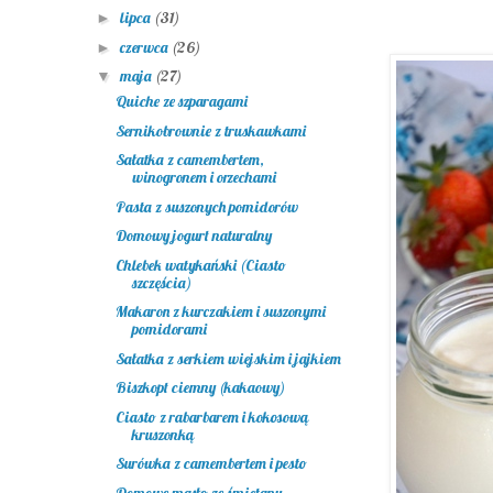
lipca
(31)
►
czerwca
(26)
►
maja
(27)
▼
Quiche ze szparagami
Sernikobrownie z truskawkami
Sałatka z camembertem,
winogronem i orzechami
Pasta z suszonych pomidorów
Domowy jogurt naturalny
Chlebek watykański (Ciasto
szczęścia)
Makaron z kurczakiem i suszonymi
pomidorami
Sałatka z serkiem wiejskim i jajkiem
Biszkopt ciemny (kakaowy)
Ciasto z rabarbarem i kokosową
kruszonką
Surówka z camembertem i pesto
Domowe masło ze śmietany