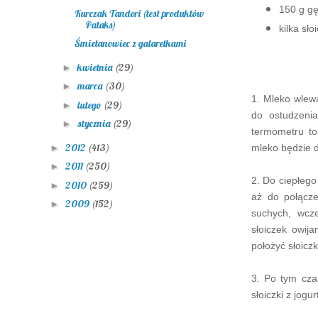
150 g gę
Kurczak Tandori (test produktów
Pataks)
kilka
sło
Śmietanowiec z galaretkami
kwietnia
(29)
►
marca
(30)
►
1. Mleko wlew
lutego
(29)
►
do ostudzeni
stycznia
(29)
►
termometru to
2012
(413)
►
mleko
będzie
d
2011
(250)
►
2. Do ciepłeg
2010
(259)
►
aż do połącze
2009
(152)
►
suchych, wcze
słoiczek owij
położyć słoiczk
3. Po tym cza
słoiczki z jog