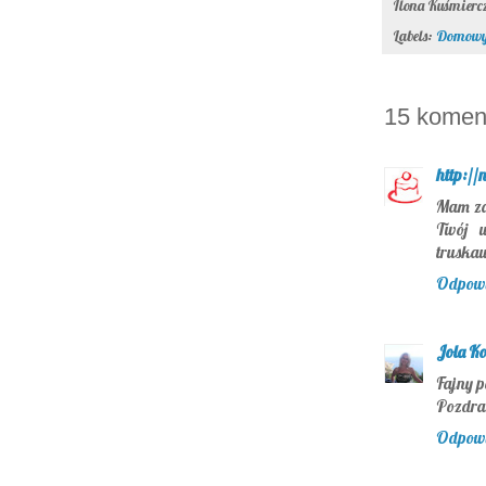
Ilona Kuśmier
Labels:
Domowy
15 komen
http://
Mam za
Twój w
truska
Odpow
Jola K
Fajny p
Pozdra
Odpow