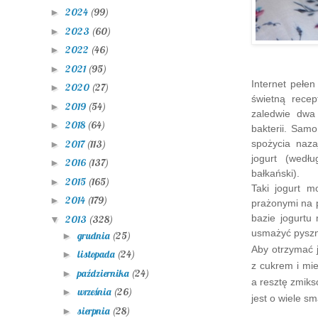
2024
(99)
►
2023
(60)
►
2022
(46)
►
2021
(95)
►
Internet pełen
2020
(27)
►
świetn
ą recep
2019
(54)
►
zale
dwie dwa 
2018
(64)
►
bakterii. Sam
2017
(113)
spożycia
naza
►
jogurt
(wedłu
2016
(137)
►
bał
kański).
2015
(165)
►
Taki jogurt
mo
2014
(179)
►
prażonymi na p
bazie jogurtu
2013
(328)
▼
usmażyć pysz
grudnia
(25)
►
Aby otrzymać 
listopada
(24)
►
z cukrem i
mie
października
(24)
►
a resztę zmik
września
(26)
►
jest o
wiele
sma
sierpnia
(28)
►