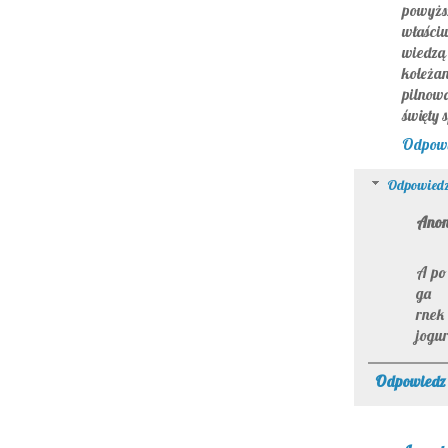
powyżs
właściw
wiedzą
koleżan
pilnow
święty 
Odpow
Odpowiedz
Ano
A po
ga
rnek
jogur
Odpowiedz