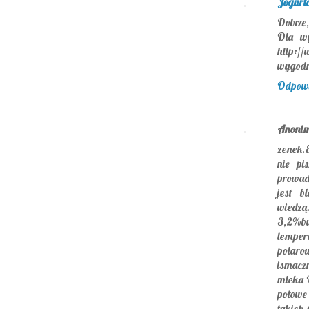
Jogurt
Dobrze,
Dla wy
http://
wygodni
Odpow
Anoni
zenek.E
nie pi
prowadz
jest b
wiedz
3,2%but
temper
polarow
ismacz
mleka 
połowe
takich 