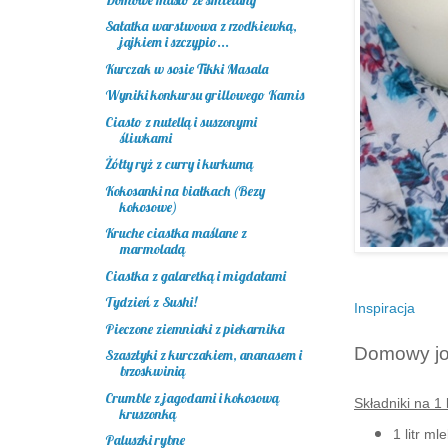
Sałatka warstwowa z rzodkiewką,
jajkiem i szczypio...
Kurczak w sosie Tikki Masala
Wyniki konkursu grillowego Kamis
Ciasto z nutellą i suszonymi
śliwkami
Żółty ryż z curry i kurkumą
Kokosanki na białkach (Bezy
kokosowe)
Kruche ciastka maślane z
marmoladą
Ciastka z galaretką i migdałami
Tydzień z Sushi!
Inspiracja
Pieczone ziemniaki z piekarnika
Domowy jog
Szaszłyki z kurczakiem, ananasem i
brzoskwinią
Crumble z jagodami i kokosową
Składniki na 1 l
kruszonką
1 litr m
Paluszki rybne