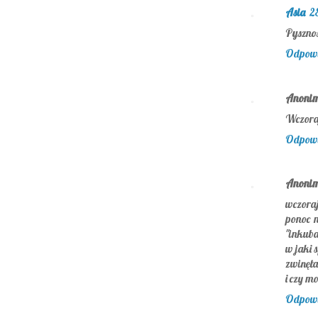
Asia
2
Pysznoś
Odpow
Anoni
Wczoraj
Odpow
Anoni
wczoraj
ponoc 
"inkuba
w jaki 
zwinęła
i czy m
Odpow