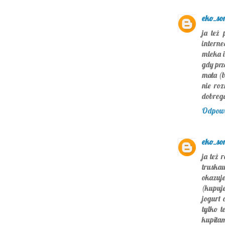
eko_so
ja też
interne
mleka i
gdy prz
mała (b
nie ro
dobrego
Odpow
eko_so
ja też 
truska
okazuje
(kupuje
jogurt 
tylko t
kupiła