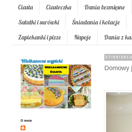
Ciasta
Ciasteczka
Dania bezmięsne
Sałatki i surówki
Śniadania i kolacje
Zapiekanki i pizze
Napoje
Dania z ka
27/05/201
Wielkanocne wypieki
Domowy jo
O mnie