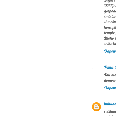
Jogurt 
UHT jes
gospod
śmietan
skwaśni
konsyst
tempie,
Mleko l
setka kr
Odpow
Kasia
Tak nie
domowy
Odpow
kukuna
robiłam