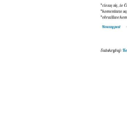
*cieszę się, że C
*komentarze s
*obraźliwe kom
Nowszy post
Subskrybuj:
Ko