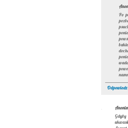
Ano
Po p
pozb
psuc
poni
powst
bakt
docho
ponie
wada 
powo
namn
Odpowiedz
Anoni
Gdyby 
ukwasił