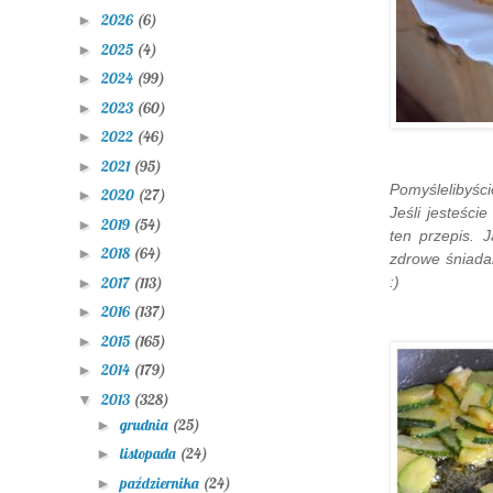
2026
(6)
►
2025
(4)
►
2024
(99)
►
2023
(60)
►
2022
(46)
►
2021
(95)
►
Pomyślelibyści
2020
(27)
►
Jeśli jesteści
2019
(54)
►
ten przepis. 
2018
(64)
►
zdrowe śniadan
2017
(113)
:)
►
2016
(137)
►
2015
(165)
►
2014
(179)
►
2013
(328)
▼
grudnia
(25)
►
listopada
(24)
►
października
(24)
►