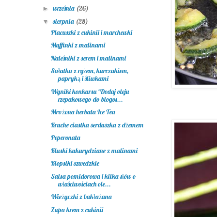
września
(26)
►
sierpnia
(28)
▼
Placuszki z cukinii i marchewki
Muffinki z malinami
Naleśniki z serem i malinami
Sałatka z ryżem, kurczakiem,
papryką i śliwkami
Wyniki konkursu "Dodaj oleju
rzepakowego do blogos...
Mrożona herbata Ice Tea
Kruche ciastka serduszka z dżemem
Peperonata
Kluski kukurydziane z malinami
Klopsiki szwedzkie
Salsa pomidorowa i kilka słów o
właściwościach ole...
Wieżyczki z bakłażana
Zupa krem z cukinii