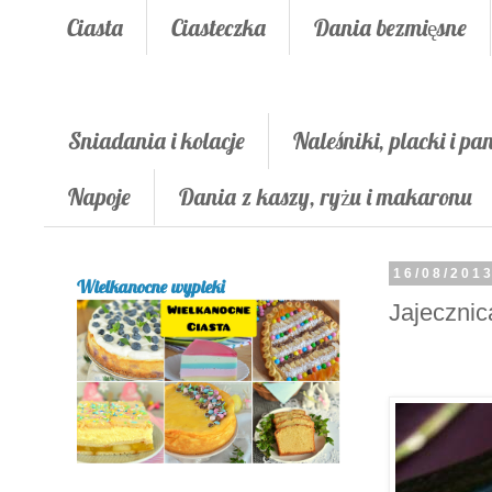
Ciasta
Ciasteczka
Dania bezmięsne
Śniadania i kolacje
Naleśniki, placki i pa
Napoje
Dania z kaszy, ryżu i makaronu
16/08/201
Wielkanocne wypieki
Jajecznic