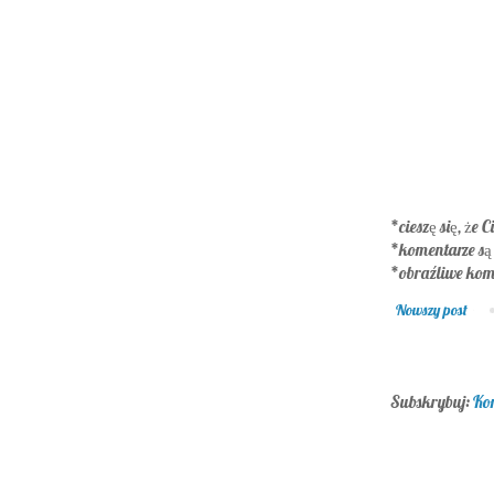
*cieszę się, że C
*komentarze są
*obraźliwe kom
Nowszy post
Subskrybuj:
Ko