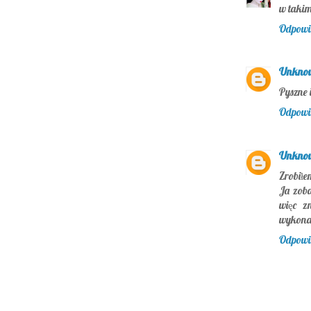
w takim
Odpowi
Unkno
Pyszne 
Odpowi
Unkno
Zrobiłe
Ja zoba
więc z
wykonan
Odpowi