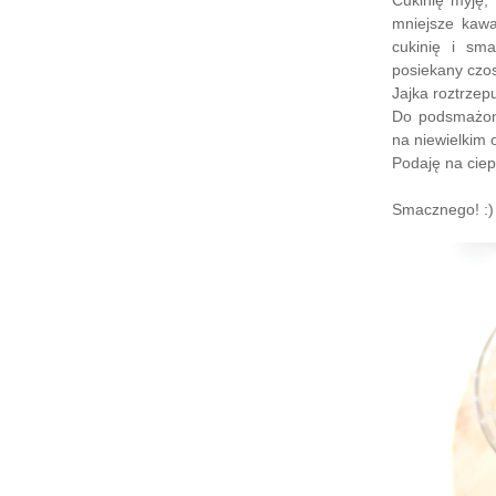
Cukinię myję,
mniejsze kawa
cukinię i sm
posiekany czo
Jajka roztrzep
Do podsmażone
na niewielkim 
Podaję na ciep
Smacznego! :)