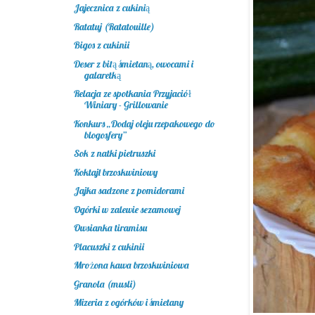
Jajecznica z cukinią
Ratatuj (Ratatouille)
Bigos z cukinii
Deser z bitą śmietaną, owocami i
galaretką
Relacja ze spotkania Przyjaciół
Winiary - Grillowanie
Konkurs „Dodaj oleju rzepakowego do
blogosfery”
Sok z natki pietruszki
Koktajl brzoskwiniowy
Jajka sadzone z pomidorami
Ogórki w zalewie sezamowej
Owsianka tiramisu
Placuszki z cukinii
Mrożona kawa brzoskwiniowa
Granola (musli)
Mizeria z ogórków i śmietany