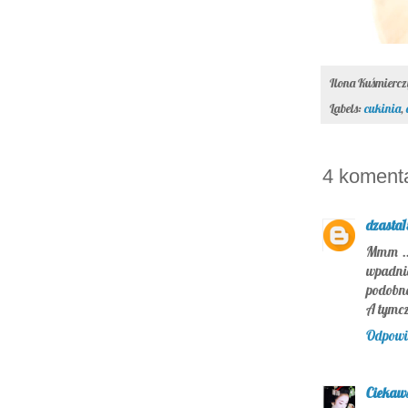
Ilona Kuśmierc
Labels:
cukinia
,
4 koment
dzasta
Mmm ...
wpadni
podobna
A tymc
Odpowi
Ciekaw