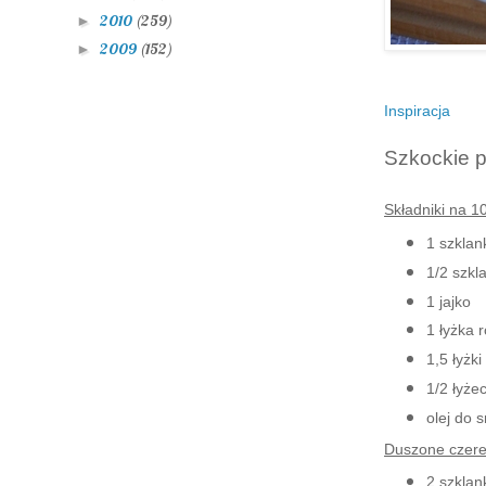
2010
(259)
►
2009
(152)
►
Inspiracja
Szkockie p
Składniki na 1
1 szklan
1/2 szkl
1 jajko
1 łyżka 
1,5 łyżki
1/2 łyże
olej do 
Duszone czere
2 szklan