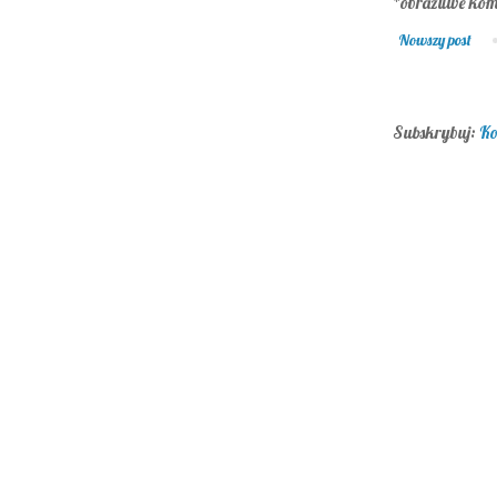
*obraźliwe kom
Nowszy post
Subskrybuj:
Ko