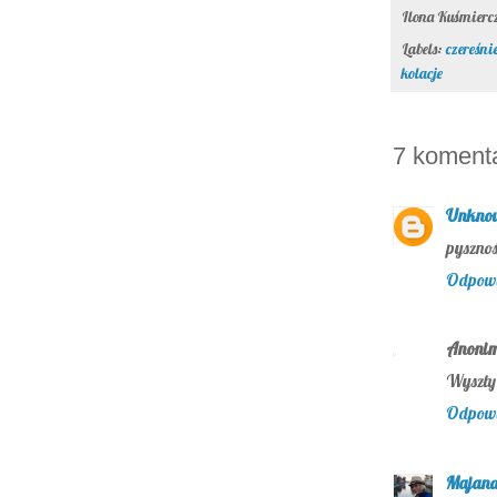
Ilona Kuśmier
Labels:
czereśni
kolacje
7 koment
Unkno
pysznoś
Odpow
Anoni
Wyszły 
Odpow
Majan