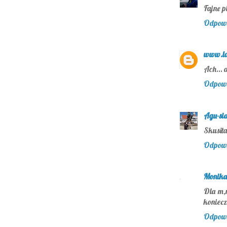
Fajne p
Odpow
www.la
Ach... 
Odpow
Agu-si
Skusiła
Odpow
Monika
Dla m,n
koniec
Odpow