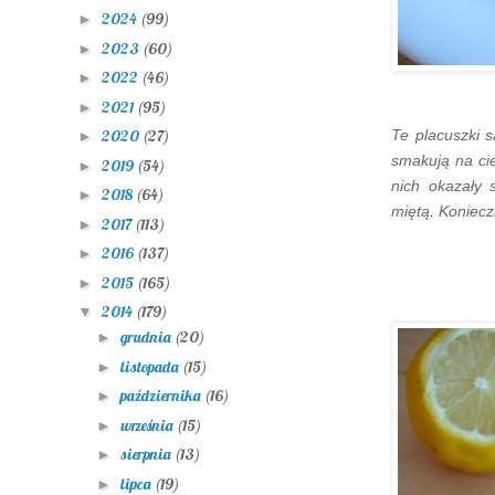
2024
(99)
►
2023
(60)
►
2022
(46)
►
2021
(95)
►
Te placuszki 
2020
(27)
►
smakują na ci
2019
(54)
►
nich okazały 
2018
(64)
►
miętą. Koniecz
2017
(113)
►
2016
(137)
►
2015
(165)
►
2014
(179)
▼
grudnia
(20)
►
listopada
(15)
►
października
(16)
►
września
(15)
►
sierpnia
(13)
►
lipca
(19)
►