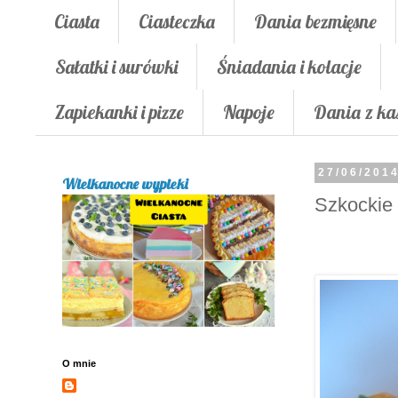
Ciasta
Ciasteczka
Dania bezmięsne
Sałatki i surówki
Śniadania i kolacje
Zapiekanki i pizze
Napoje
Dania z ka
27/06/201
Wielkanocne wypieki
Szkockie 
O mnie