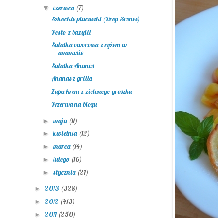
czerwca
(7)
▼
Szkockie placuszki (Drop Scones)
Pesto z bazylii
Sałatka owocowa z ryżem w
ananasie
Sałatka Ananas
Ananas z grilla
Zupa krem z zielonego groszku
Przerwa na blogu
maja
(11)
►
kwietnia
(12)
►
marca
(14)
►
lutego
(16)
►
stycznia
(21)
►
2013
(328)
►
2012
(413)
►
2011
(250)
►