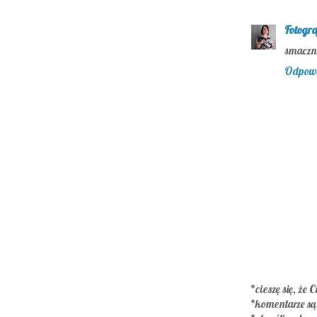
Fotogra
smaczne
Odpow
*cieszę się, że C
*komentarze s