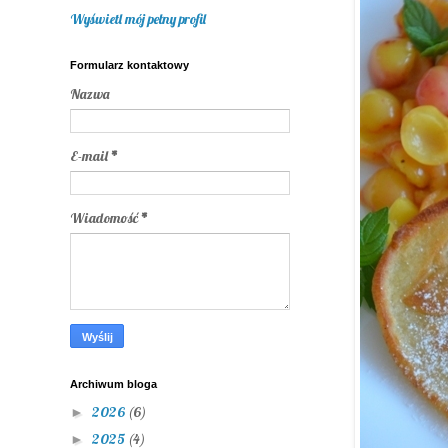
Wyświetl mój pełny profil
Formularz kontaktowy
Nazwa
E-mail
*
Wiadomość
*
Archiwum bloga
2026
(6)
►
2025
(4)
►