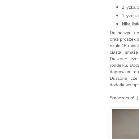
1 łyżka 
1 łyżecz
kilka lis
Do naczynia w
oraz proszek d
około 15 minut
ciasta i smażę
Duszone czer
rondelku. Doda
doprawiam do 
Duszone czer
dodatkowo opr
Smacznego! :)