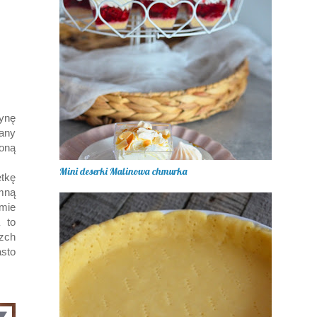
ynę
any
oną
Mini deserki Malinowa chmurka
tkę
mną
rmie
 to
zch
sto