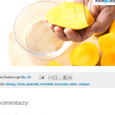
ona Kuśmierczyk
ilka_86
bels:
banany
,
Ciasta
,
galaretka
,
herbatniki
,
kremówka
,
mleko
,
żelatyna
komentarzy: