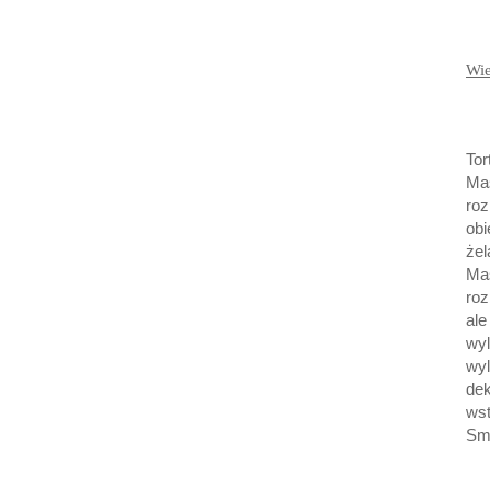
Wie
Tor
Ma
ro
ob
żel
Ma
ro
ale
wy
wy
de
wst
Sm