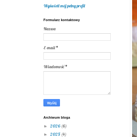
Wyświetl mój pełny profil
Formularz kontaktowy
Nazwa
E-mail
*
Wiadomość
*
Archiwum bloga
2026
(6)
►
2025
(4)
►