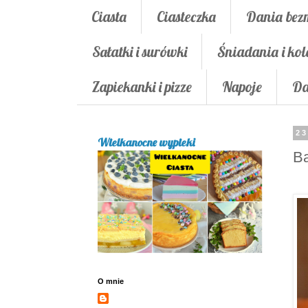
Ciasta
Ciasteczka
Dania bez
Sałatki i surówki
Śniadania i kol
Zapiekanki i pizze
Napoje
Da
23
Wielkanocne wypieki
Ba
O mnie