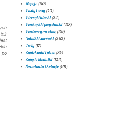
Napoje
(60)
Pasty i sosy
(43)
Pierogi i kluski
(22)
Przekąski i przystawki
(218)
cych
Przetwory na zimę
(39)
 też
Sałatki i surówki
(262)
jest
Torty
(17)
ykła
Zapiekanki i pizze
(84)
 po
Zupy i chłodniki
(123)
Śniadania i kolacje
(101)