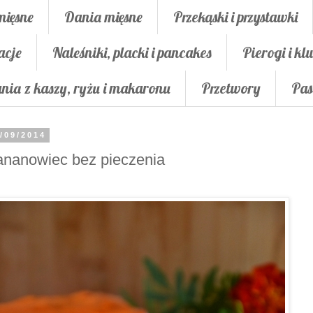
mięsne
Dania mięsne
Przekąski i przystawki
acje
Naleśniki, placki i pancakes
Pierogi i klu
nia z kaszy, ryżu i makaronu
Przetwory
Pas
/09/2014
nanowiec bez pieczenia