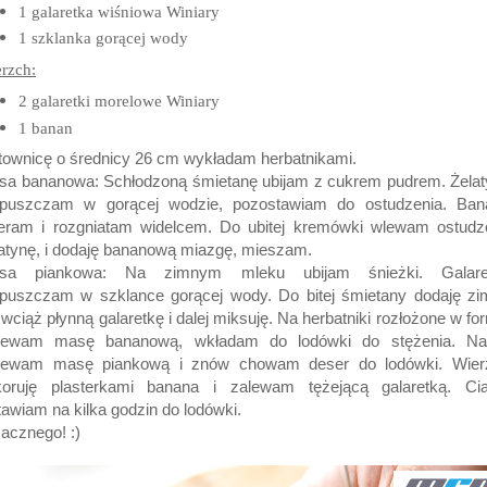
1 galaretka wiśniowa Winiary
1 szklanka gorącej wody
rzch:
2 galaretki morelowe Winiary
1 banan
townicę o średnicy 26 cm wykładam herbatnikami.
sa bananowa: Schłodzoną śmietanę ubijam z cukrem pudrem. Żelat
zpuszczam w gorącej wodzie, pozostawiam do ostudzenia. Ban
ieram i rozgniatam widelcem. Do ubitej kremówki wlewam ostudz
atynę, i dodaję bananową miazgę, mieszam.
sa piankowa: Na zimnym mleku ubijam śnieżki. Galare
zpuszczam w szklance gorącej wody. Do bitej śmietany dodaję zi
 wciąż płynną galaretkę i dalej miksuję. Na herbatniki rozłożone w fo
lewam masę bananową, wkładam do lodówki do stężenia. Na
lewam masę piankową i znów chowam deser do lodówki. Wier
koruję plasterkami banana i zalewam tężejącą galaretką. Cia
awiam na kilka godzin do lodówki.
acznego! :)