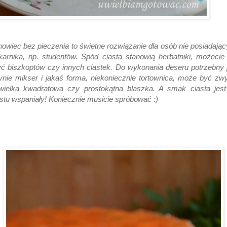
owiec bez pieczenia to świetne rozwiązanie dla osób nie posiadają
karnika, np. studentów. Spód ciasta stanowią herbatniki, możecie
ć biszkoptów czy innych ciastek. Do wykonania deseru potrzebny 
ynie mikser i jakaś forma, niekoniecznie tortownica, może być zw
ewielka kwadratowa czy prostokątna blaszka. A smak ciasta jest
stu wspaniały! Koniecznie musicie spróbować :)