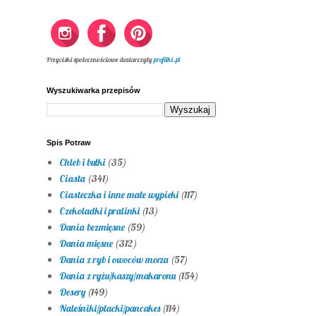
Przyciski społecznościowe dostarczyły
profilki.pl
Wyszukiwarka przepisów
Spis Potraw
Chleb i bułki
(35)
Ciasta
(341)
Ciasteczka i inne małe wypieki
(117)
Czekoladki i pralinki
(13)
Dania bezmięsne
(59)
Dania mięsne
(312)
Dania z ryb i owoców morza
(57)
Dania z ryżu/kaszy/makaronu
(154)
Desery
(149)
Naleśniki/placki/pancakes
(114)