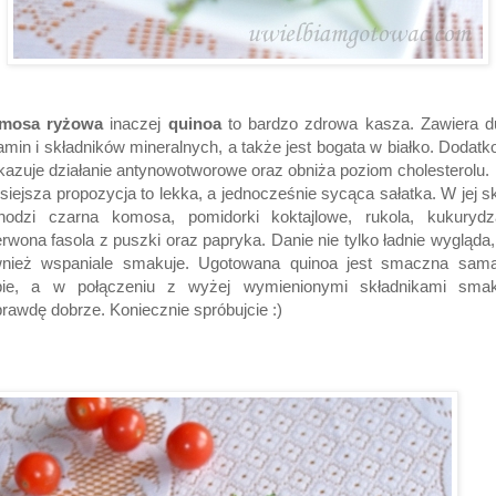
mosa ryżowa
inaczej
quinoa
to bardzo zdrowa kasza. Zawiera d
amin i składników mineralnych, a także jest bogata w białko. Dodat
azuje działanie antynowotworowe oraz obniża poziom cholesterolu.
siejsza propozycja to lekka, a jednocześnie sycąca sałatka. W jej s
hodzi czarna komosa, pomidorki koktajlowe, rukola, kukurydz
rwona fasola z puszki oraz papryka. Danie nie tylko ładnie wygląda,
wnież wspaniale smakuje. Ugotowana quinoa jest smaczna sam
bie, a w połączeniu z wyżej wymienionymi składnikami smak
rawdę dobrze. Koniecznie spróbujcie :)