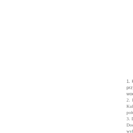
1. 
prz
wod
2. 
Kuk
poł
3. 
Dod
wyk