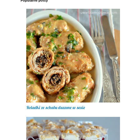
Popularne posty
Roladki ze schabu duszone w sosie