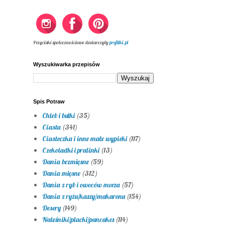
Przyciski społecznościowe dostarczyły
profilki.pl
Wyszukiwarka przepisów
Spis Potraw
Chleb i bułki
(35)
Ciasta
(341)
Ciasteczka i inne małe wypieki
(117)
Czekoladki i pralinki
(13)
Dania bezmięsne
(59)
Dania mięsne
(312)
Dania z ryb i owoców morza
(57)
Dania z ryżu/kaszy/makaronu
(154)
Desery
(149)
Naleśniki/placki/pancakes
(114)