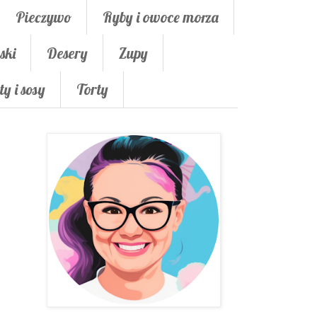
Pieczywo
Ryby i owoce morza
ski
Desery
Zupy
ty i sosy
Torty