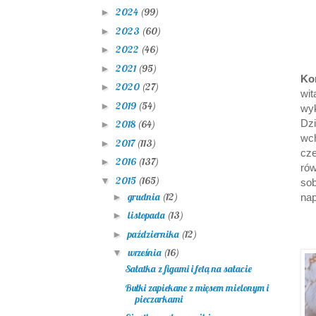
2024
(99)
►
2023
(60)
►
2022
(46)
►
2021
(95)
►
Ko
2020
(27)
►
wit
2019
(54)
►
wyk
Dzi
2018
(64)
►
wc
2017
(113)
►
cze
2016
(137)
►
ró
2015
(165)
▼
so
grudnia
(12)
►
nap
listopada
(13)
►
października
(12)
►
września
(16)
▼
Sałatka z figami i fetą na sałacie
Bułki zapiekane z mięsem mielonym i
pieczarkami