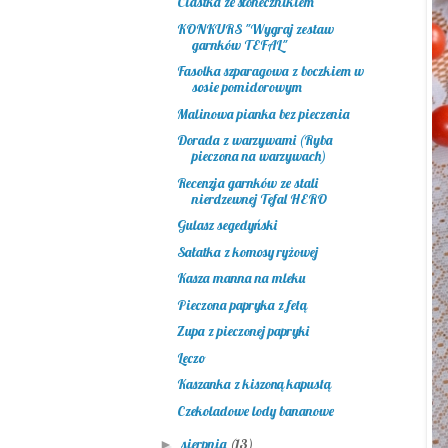
Ciastka ze słonecznikiem
KONKURS "Wygraj zestaw
garnków TEFAL"
Fasolka szparagowa z boczkiem w
sosie pomidorowym
Malinowa pianka bez pieczenia
Dorada z warzywami (Ryba
pieczona na warzywach)
Recenzja garnków ze stali
nierdzewnej Tefal HERO
Gulasz segedyński
Sałatka z komosy ryżowej
Kasza manna na mleku
Pieczona papryka z fetą
Zupa z pieczonej papryki
Leczo
Kaszanka z kiszoną kapustą
Czekoladowe lody bananowe
sierpnia
(13)
►