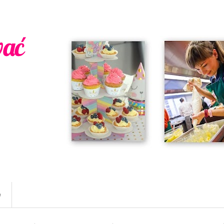
wać
w