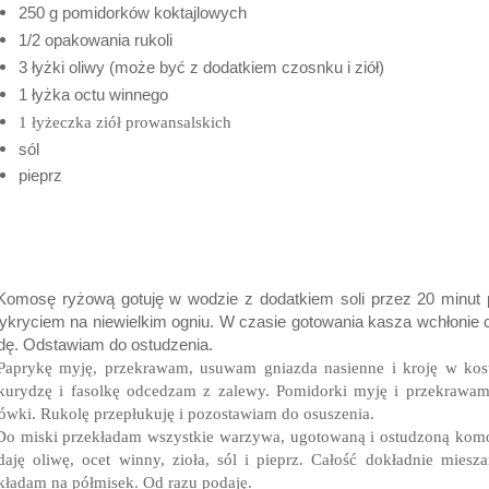
250 g pomidorków koktajlowych
1/2 opakowania rukoli
3 łyżki oliwy (może być z dodatkiem czosnku i ziół)
1 łyżka octu winnego
1 łyżeczka ziół prowansalskich
sól
pieprz
Komosę ryżową gotuję w wodzie z dodatkiem soli przez 20 minut
ykryciem na niewielkim ogniu. W czasie gotowania kasza wchłonie 
ę. Odstawiam do ostudzenia.
Paprykę myję, przekrawam, usuwam gniazda nasienne i kroję w kos
urydzę i fasolkę odcedzam z zalewy.
Pomidorki myję i przekrawa
ówki. Rukolę przepłukuję i pozostawiam do osuszenia.
Do miski przekładam wszystkie warzywa, ugotowaną i ostudzoną kom
aję oliwę, ocet winny, zioła, sól i pieprz. Całość dokładnie miesz
ładam na półmisek. Od razu podaję.