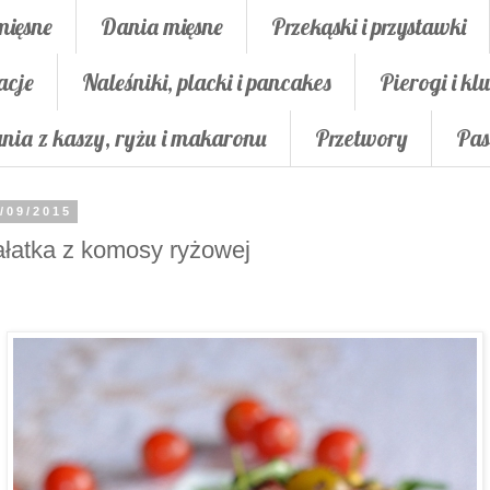
mięsne
Dania mięsne
Przekąski i przystawki
acje
Naleśniki, placki i pancakes
Pierogi i klu
nia z kaszy, ryżu i makaronu
Przetwory
Pas
/09/2015
łatka z komosy ryżowej