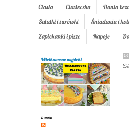
Ciasta
Ciasteczka
Dania bez
Sałatki i surówki
Śniadania i kol
Zapiekanki i pizze
Napoje
Da
10
Wielkanocne wypieki
Sa
O mnie