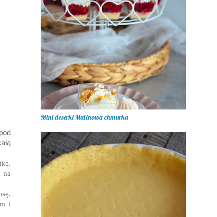
Mini deserki Malinowa chmurka
 pod
całą
tkę.
m na
osę.
am i