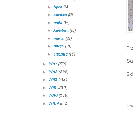
lipca
(13)
►
czerwca
(11)
►
maja
(14)
►
kwietnia
(15)
►
marca
(21)
►
lutego
(10)
►
Prz
stycznia
(15)
►
Sa
2014
(179)
►
2013
(328)
►
Skł
2012
(413)
►
2011
(250)
►
2010
(259)
►
2009
(152)
►
Do