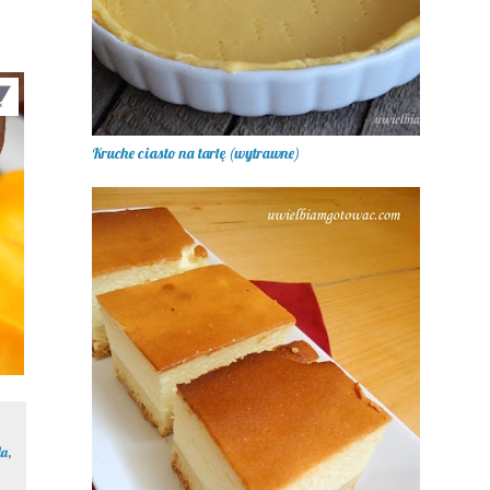
Kruche ciasto na tartę (wytrawne)
la
,