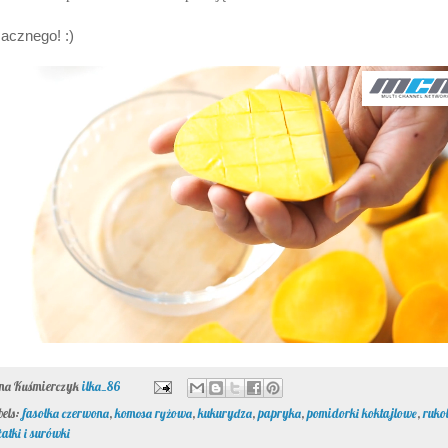
acznego! :)
ona Kuśmierczyk
ilka_86
bels:
fasolka czerwona
,
komosa ryżowa
,
kukurydza
,
papryka
,
pomidorki koktajlowe
,
ruko
łatki i surówki