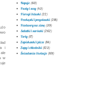
Napoje
(60)
Pasty i sosy
(43)
Pierogi i kluski
(22)
Przekąski i przystawki
(218)
Przetwory na zimę
(39)
użo
Sałatki i surówki
(262)
kowo
Torty
(17)
Zapiekanki i pizze
(84)
kład
a i
Zupy i chłodniki
(123)
 ale
Śniadania i kolacje
(101)
a w
uje