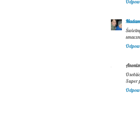
Odpow
Madam
Świetn
smaczni
Odpow
Anoni
Osobiśc
Super p
Odpow