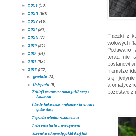
2024
(99)
►
2023
(60)
►
2022
(46)
►
2021
(95)
►
Flaczki z k
2020
(27)
►
wołow
ych fl
2019
(54)
►
Podawano ją
2018
(64)
►
teraz, nie 
2017
(113)
►
postanowił
2016
(137)
▼
niemalże id
grudnia
(12)
►
się jedyni
listopada
(9)
aromatycz
▼
Koktajl pomarańczowo-jabłkowy z
pozostałe z
bananem
Ciasto kokosowo-makowe z kremem i
galaretką
Kapusta włoska zasmażana
Kolorowa tarta z warzywami
Surówka z kapusty pekińskiej jak