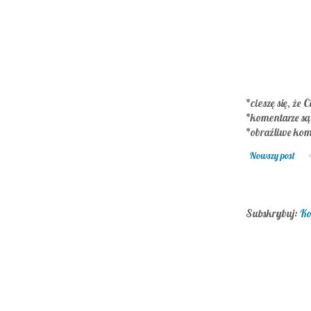
*cieszę się, że C
*komentarze s
*obraźliwe kom
Nowszy post
Subskrybuj:
Ko