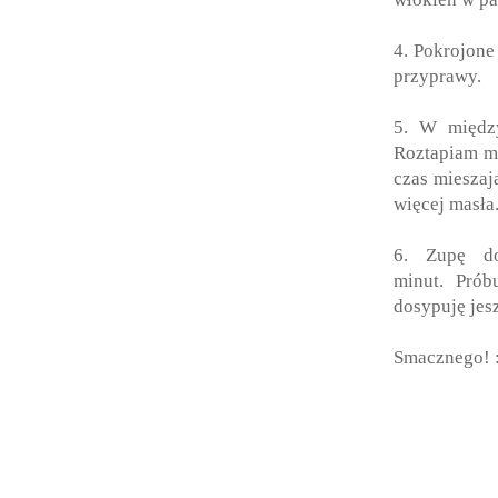
4. Pokrojone
przyprawy.
5. W między
Roztapiam ma
czas mieszaj
więcej masła
6. Zupę do
minut. Prób
dosypuję jes
Smacznego! 