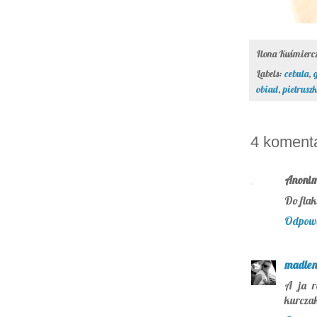
Ilona Kuśmier
Labels:
cebula
,
obiad
,
pietrusz
4 koment
Anoni
Do fla
Odpow
madlen
A ja r
kurczak