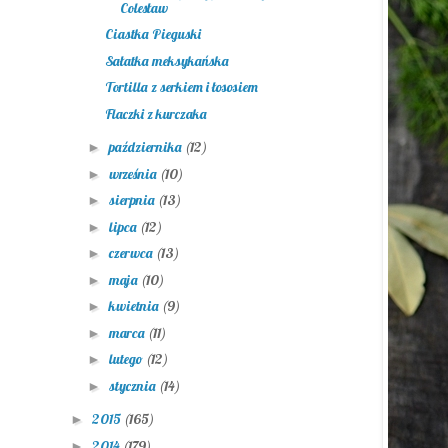
Colesław
Ciastka Pieguski
Sałatka meksykańska
Tortilla z serkiem i łososiem
Flaczki z kurczaka
października
(12)
►
września
(10)
►
sierpnia
(13)
►
lipca
(12)
►
czerwca
(13)
►
maja
(10)
►
kwietnia
(9)
►
marca
(11)
►
lutego
(12)
►
stycznia
(14)
►
2015
(165)
►
2014
(179)
►