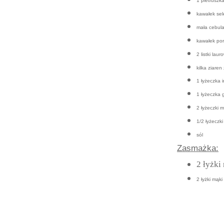
1 pietruszk
kawałek sel
mała cebul
kawałek po
2 listki laur
kilka ziaren
1 łyżeczka i
1 łyżeczka 
2 łyżeczki 
1/2 łyżeczki
sól
Zasmażka:
2 łyżki
2 łyżki mąki