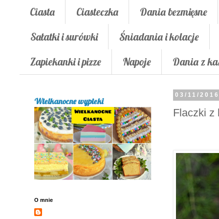
Ciasta
Ciasteczka
Dania bezmięsne
Sałatki i surówki
Śniadania i kolacje
Zapiekanki i pizze
Napoje
Dania z ka
03/11/201
Wielkanocne wypieki
Flaczki z
O mnie