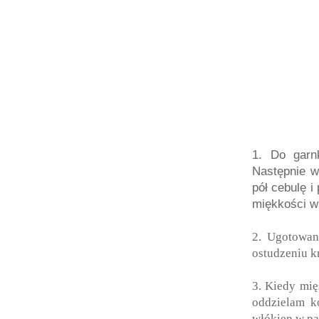
1. Do garn
Następnie w
pół cebulę i 
miękkości w
2. Ugotowane
ostudzeniu k
3. Kiedy mię
oddzielam k
włókien w pa