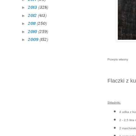
2013
(328)
►
2012
(413)
►
2011
(250)
►
2010
(259)
►
2009
(152)
►
Przepis własny
Flaczki z k
Składniki:
4 udka z ku
2 - 2,5 litra
2 marchewk