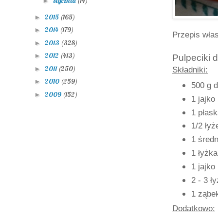
stycznia
(14)
►
2015
(165)
►
2014
(179)
►
Przepis wła
2013
(328)
►
2012
(413)
►
Pulpeciki
2011
(250)
►
Składniki:
2010
(259)
►
500 g 
2009
(152)
►
1 jajko
1 płask
1/2 łyż
1 średn
1 łyżka
1 jajko
2 - 3 ły
1 ząbe
Dodatkowo: