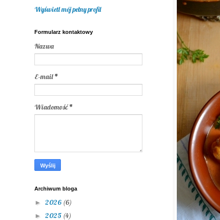
Wyświetl mój pełny profil
Formularz kontaktowy
Nazwa
E-mail
*
Wiadomość
*
Archiwum bloga
2026
(6)
►
2025
(4)
►