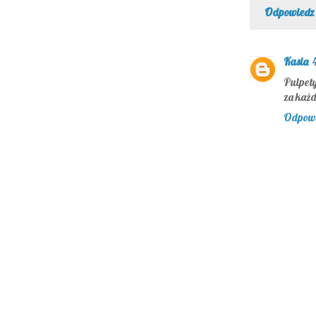
Odpowiedz
Kasia
Pulpety
za każd
Odpow