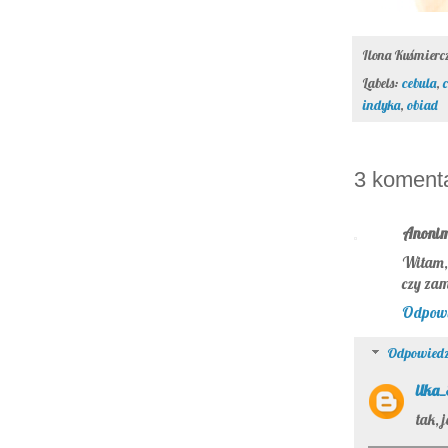
Ilona Kuśmier
Labels:
cebula
,
indyka
,
obiad
3 koment
Anoni
Witam,
czy zam
Odpow
Odpowiedz
ilka
tak, 