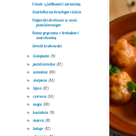
Ciasto z jabłkami i żurawiną
Szarlotka na kruchym cieście
Pulpeciki drobiowe w sosie
pomidorowym
Kasza gryczana z brokułem i
marchewką
Sernik krakowski
listopada
(9)
►
października
(12)
►
września
(10)
►
sierpnia
(13)
►
lipca
(12)
►
czerwca
(13)
►
maja
(10)
►
kwietnia
(9)
►
marca
(11)
►
lutego
(12)
►