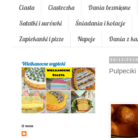
Ciasta
Ciasteczka
Dania bezmięsne
Sałatki i surówki
Śniadania i kolacje
Zapiekanki i pizze
Napoje
Dania z ka
06/12/201
Wielkanocne wypieki
Pulpecik
O mnie