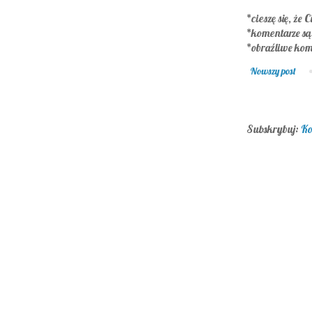
*cieszę się, że C
*komentarze s
*obraźliwe kom
Nowszy post
Subskrybuj:
Ko