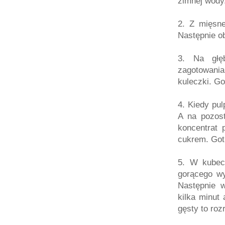
zimnej wody
2. Z mięsne
Następnie o
3. Na głę
zagotowani
kuleczki. Go
4. Kiedy pu
A na pozos
koncentrat 
cukrem. Gotu
5. W kubec
gorącego wy
Następnie 
kilka minut
gęsty to ro