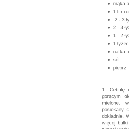
mąka p
1 litr 
2 - 3 ł
2 - 3 ł
1 - 2 ł
1 łyże
natka p
sól
pieprz
1. Cebulę 
gorącym ol
mielone, w
posiekany c
dokładnie. 
więcej bułk