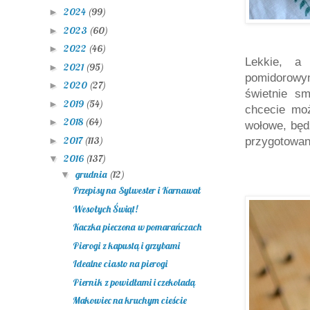
2024
(99)
►
2023
(60)
►
2022
(46)
►
Lekkie, a
2021
(95)
►
pomidorowy
2020
(27)
►
świetnie s
2019
(54)
►
chcecie moż
2018
(64)
►
wołowe, będ
2017
(113)
►
przygotowani
2016
(137)
▼
grudnia
(12)
▼
Przepisy na Sylwester i Karnawał
Wesołych Świąt!
Kaczka pieczona w pomarańczach
Pierogi z kapustą i grzybami
Idealne ciasto na pierogi
Piernik z powidłami i czekoladą
Makowiec na kruchym cieście