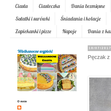
Ciasta
Ciasteczka
Dania bezmięsne
Sałatki i surówki
Śniadania i kolacje
Zapiekanki i pizze
Napoje
Dania z ka
18/07/201
Wielkanocne wypieki
Pęczak z 
O mnie