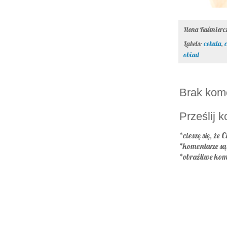
Ilona Kuśmier
Labels:
cebula
,
obiad
Brak kom
Prześlij 
*cieszę się, że C
*komentarze s
*obraźliwe kom