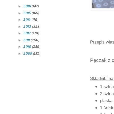
2016
(137)
►
2015
(165)
►
2014
(179)
►
2013
(328)
►
2012
(413)
►
2011
(250)
►
Przepis wła
2010
(259)
►
2009
(152)
►
Pęczak z c
Składniki na
1 szkl
2 szkla
płaska 
1 średn