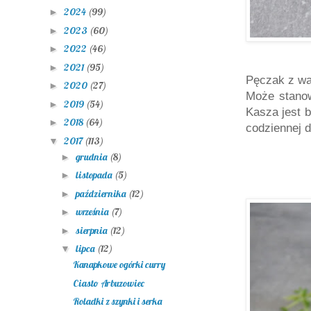
2024
(99)
►
2023
(60)
►
2022
(46)
►
2021
(95)
►
Pęczak z war
2020
(27)
►
Może stanow
2019
(54)
►
Kasza jest b
2018
(64)
►
codziennej d
2017
(113)
▼
grudnia
(8)
►
listopada
(5)
►
października
(12)
►
września
(7)
►
sierpnia
(12)
►
lipca
(12)
▼
Kanapkowe ogórki curry
Ciasto Arbuzowiec
Roladki z szynki i serka