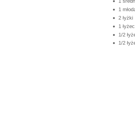
1 śred
1 młoda
2 łyżki
1 łyżec
1/2 łyż
1/2 łyż