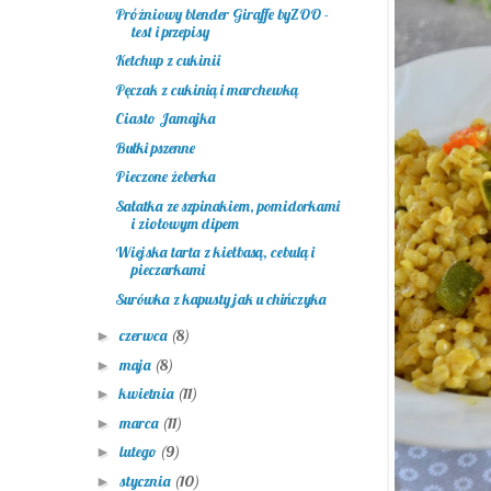
Próżniowy blender Giraffe byZOO -
test i przepisy
Ketchup z cukinii
Pęczak z cukinią i marchewką
Ciasto Jamajka
Bułki pszenne
Pieczone żeberka
Sałatka ze szpinakiem, pomidorkami
i ziołowym dipem
Wiejska tarta z kiełbasą, cebulą i
pieczarkami
Surówka z kapusty jak u chińczyka
czerwca
(8)
►
maja
(8)
►
kwietnia
(11)
►
marca
(11)
►
lutego
(9)
►
stycznia
(10)
►