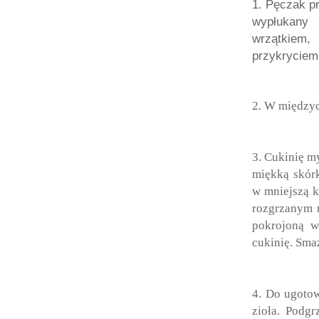
1. Pęczak p
wypłukany
wrzątkiem,
przykryciem
2. W międzyc
3. Cukinię my
miękką skórk
w mniejszą k
rozgrzanym m
pokrojoną w
cukinię. Sma
4. Do ugoto
zioła. Podg