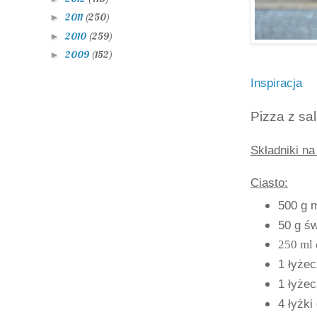
2011
(250)
►
2010
(259)
►
2009
(152)
►
Inspiracja
Pizza z sa
Składniki na
Ciasto:
500 g 
50 g ś
250 ml 
1 łyże
1 łyżec
4 łyżki 