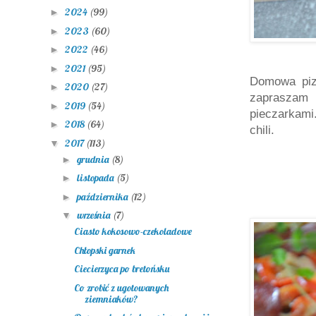
2024
(99)
►
2023
(60)
►
2022
(46)
►
2021
(95)
►
Domowa pizz
2020
(27)
►
zapraszam
2019
(54)
►
pieczarkami.
2018
(64)
►
chili.
2017
(113)
▼
grudnia
(8)
►
listopada
(5)
►
października
(12)
►
września
(7)
▼
Ciasto kokosowo-czekoladowe
Chłopski garnek
Ciecierzyca po bretońsku
Co zrobić z ugotowanych
ziemniaków?