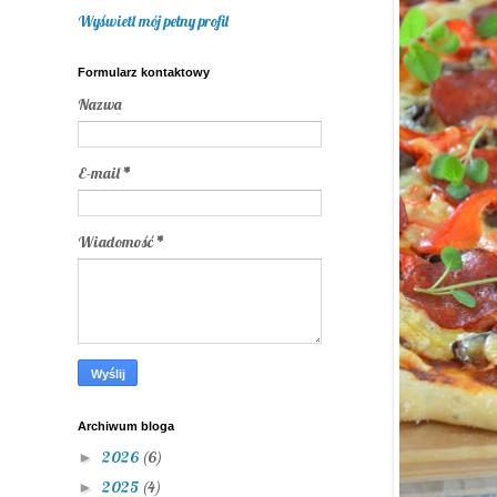
Wyświetl mój pełny profil
Formularz kontaktowy
Nazwa
E-mail
*
Wiadomość
*
Archiwum bloga
2026
(6)
►
2025
(4)
►