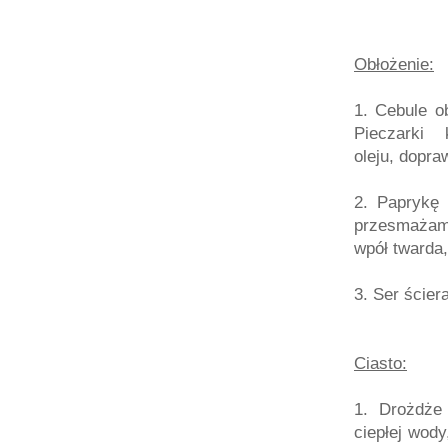
Obłożenie:
1. Cebule o
Pieczarki
oleju, dopra
2. Paprykę 
przesmażam 
wpół twarda,
3. Ser ście
Ciasto:
1. Drożdże
ciepłej wod