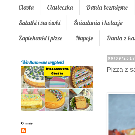
Ciasta
Ciasteczka
Dania bezmięsne
Sałatki i surówki
Śniadania i kolacje
Zapiekanki i pizze
Napoje
Dania z ka
06/09/201
Wielkanocne wypieki
Pizza z s
O mnie