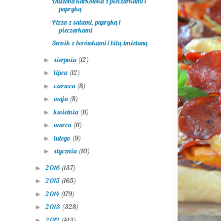
Duszona karkówka z pieczarkami i
papryką
Pizza z salami, papryką i
pieczarkami
Sernik z borówkami i bitą śmietaną
sierpnia
(12)
►
lipca
(12)
►
czerwca
(8)
►
maja
(8)
►
kwietnia
(11)
►
marca
(11)
►
lutego
(9)
►
stycznia
(10)
►
2016
(137)
►
2015
(165)
►
2014
(179)
►
2013
(328)
►
2012
(413)
►