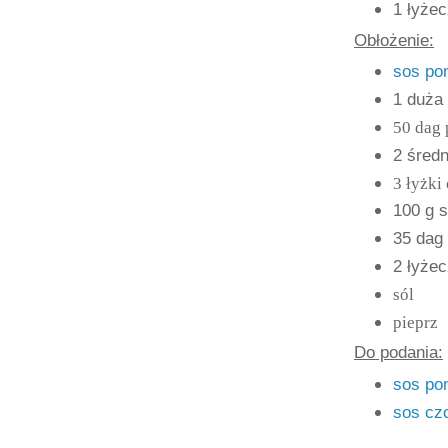
1 łyżec
Obłożenie:
sos po
1 duża
50 dag 
2 średn
3 łyżki 
100 g s
35 dag 
2 łyżec
sól
pieprz
Do podania:
sos po
sos cz