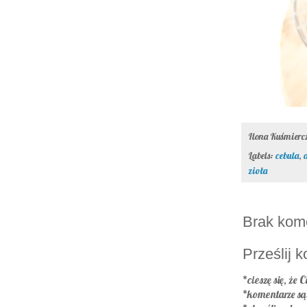
Ilona Kuśmier
Labels:
cebula
,
zioła
Brak kom
Prześlij 
*cieszę się, że C
*komentarze s