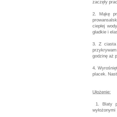
zaczęły pra
2. Mąkę pr
prowansals
ciepłej wod
gładkie i el
3. Z ciasta
przykrywam 
godzinę aż 
4. Wyrośnięt
placek. Nast
Ułożenie:
1. Blaty p
wyłożonymi 