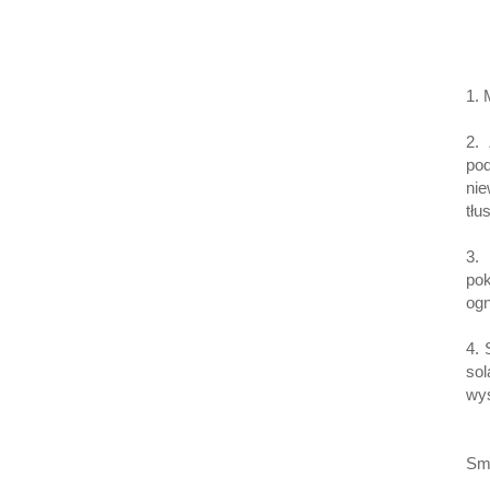
1.
2.
po
nie
tłu
3.
po
ogn
4.
so
wys
Sm