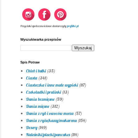
Przyciski społecznościowe dostarczyły
profilki.pl
Wyszukiwarka przepisów
Spis Potraw
Chleb i bułki
(35)
Ciasta
(341)
Ciasteczka i inne małe wypieki
(117)
Czekoladki i pralinki
(13)
Dania bezmięsne
(59)
Dania mięsne
(312)
Dania z ryb i owoców morza
(57)
Dania z ryżu/kaszy/makaronu
(154)
Desery
(149)
Naleśniki/placki/pancakes
(114)