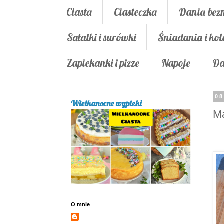
Ciasta
Ciasteczka
Dania bez
Sałatki i surówki
Śniadania i kol
Zapiekanki i pizze
Napoje
Da
08
Wielkanocne wypieki
M
O mnie