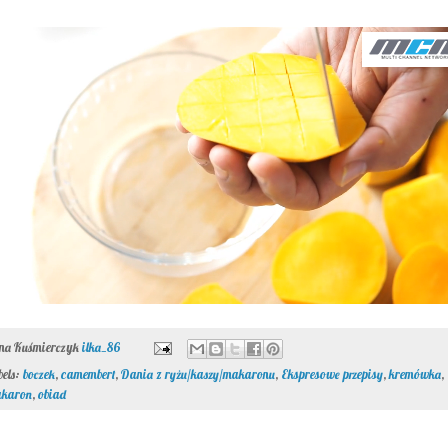
ona Kuśmierczyk
ilka_86
bels:
boczek
,
camembert
,
Dania z ryżu/kaszy/makaronu
,
Ekspresowe przepisy
,
kremówka
,
karon
,
obiad