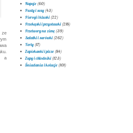
Napoje
(60)
Pasty i sosy
(43)
Pierogi i kluski
(22)
Przekąski i przystawki
(218)
Przetwory na zimę
(39)
 ze
Sałatki i surówki
(262)
wym
Torty
(17)
awa
Zapiekanki i pizze
(84)
ku.
, a
Zupy i chłodniki
(123)
Śniadania i kolacje
(101)