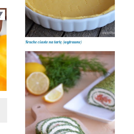
Kruche ciasto na tartę (wytrawne)