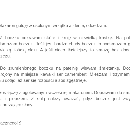
Makaron gotuję w osolonym wrzątku
al dente
, odcedzam.
 Z boczku odkrawam skórę i kroję w niewielką kostkę. Na pate
dsmażam boczek. Jeśli jest bardzo chudy boczek to podsmażam g
wielką ilością oleju. A jeśli nieco tłuściejszy to smażę bez dod
szczu.
 Do zrumienionego boczku na patelnię wlewam śmietankę. Dod
krojony na mniejsze kawałki ser camembert. Mieszam i trzymam
iu dotąd, aż ser się rozpuści a sos zgęstnieje.
 Sos łączę z ugotowanym wcześniej makaronem. Doprawiam do sm
lą i pieprzem. Z solą należy uważać, gdyż boczek jest zwy
tarczająco słony.
acznego! :)