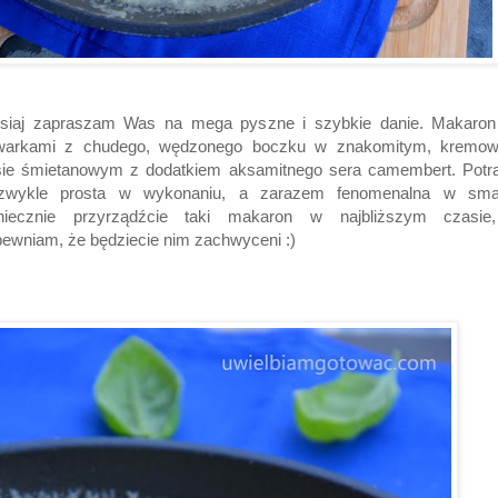
isiaj zapraszam Was na mega pyszne i szybkie danie. Makaron
warkami z chudego, wędzonego boczku w znakomitym, kremo
sie śmietanowym z dodatkiem aksamitnego sera camembert. Potr
ezwykle prosta w wykonaniu, a zarazem fenomenalna w sma
niecznie przyrządźcie taki makaron w najbliższym czasie
ewniam, że będziecie nim zachwyceni :)