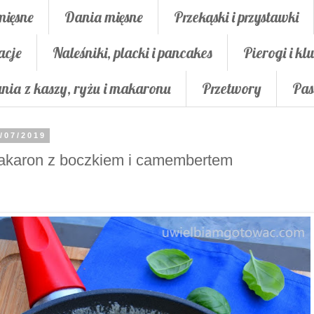
mięsne
Dania mięsne
Przekąski i przystawki
acje
Naleśniki, placki i pancakes
Pierogi i klu
nia z kaszy, ryżu i makaronu
Przetwory
Pas
/07/2019
akaron z boczkiem i camembertem