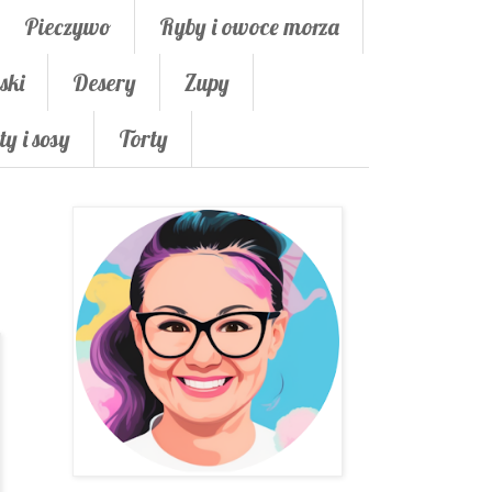
Pieczywo
Ryby i owoce morza
ski
Desery
Zupy
ty i sosy
Torty