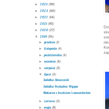
2024
(99)
►
2023
(60)
►
2022
(46)
►
2021
(95)
►
Dz
2020
(27)
►
sk
2019
(54)
▼
so
grudnia
(1)
ni
►
Ko
listopada
(4)
►
zap
października
(4)
►
września
(6)
►
sierpnia
(5)
►
lipca
(3)
▼
Sałatka Słonecznik
Sałatka Bezludna Wyspa
Makaron z boczkiem i camembertem
czerwca
(3)
►
maja
(8)
►