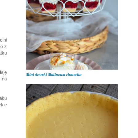
lni
o z
atku
aję
Mini deserki Malinowa chmurka
 na
aku
kle