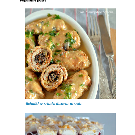
Popularne posty
Roladki ze schabu duszone w sosie