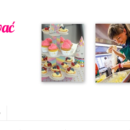
wać
w