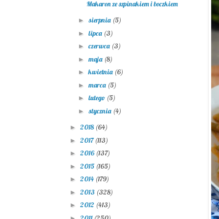
Makaron ze szpinakiem i boczkiem
sierpnia
(5)
►
lipca
(3)
►
czerwca
(3)
►
maja
(8)
►
kwietnia
(6)
►
marca
(5)
►
lutego
(5)
►
stycznia
(4)
►
2018
(64)
►
2017
(113)
►
2016
(137)
►
2015
(165)
►
2014
(179)
►
2013
(328)
►
2012
(413)
►
2011
(250)
►