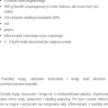
4 ziarna ziela angielskiego
300 g fasolki szparagowej (u mnie zielona, ale może być też
żółta)
1/3 szklanki słodkiej śmietanki 30%
sól
pieprz
kilka kropel ciemnego sosu sojowego
1 - 2 łyżki mąki pszennej do zagęszczenia
 Fasolkę myję, odcinam końcówki i kroję pod skosem
kucentymetrowe kawałki.
Schab myję, osuszam i kroję na 1 centymetrowe plastry. Oprósz
dwu stron solą, pieprzem i słodką papryką. Po tym czasie obta
ęso w mące i wrzucam na rozgrzany olej. Obsmażam z każdej str