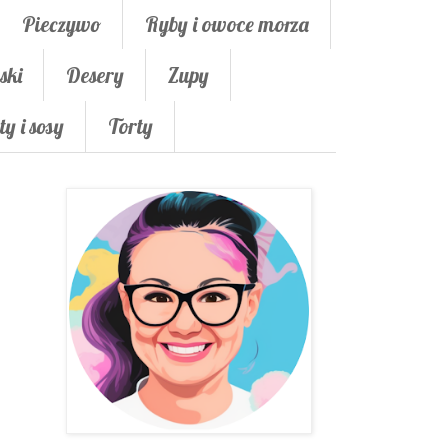
Pieczywo
Ryby i owoce morza
ski
Desery
Zupy
ty i sosy
Torty