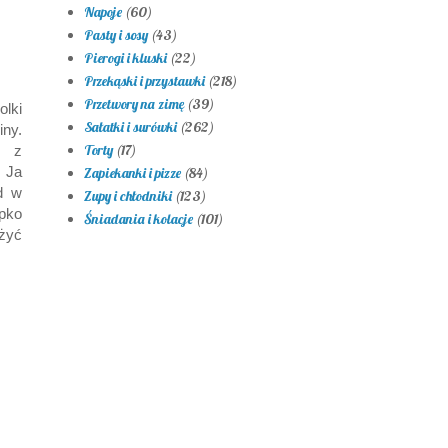
Napoje
(60)
Pasty i sosy
(43)
Pierogi i kluski
(22)
Przekąski i przystawki
(218)
Przetwory na zimę
(39)
lki
Sałatki i surówki
(262)
iny.
Torty
(17)
u z
. Ja
Zapiekanki i pizze
(84)
d w
Zupy i chłodniki
(123)
ypko
Śniadania i kolacje
(101)
żyć