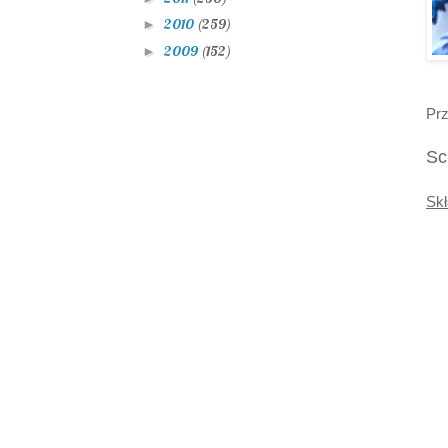
2010
(259)
►
2009
(152)
►
Prz
Sc
Skł