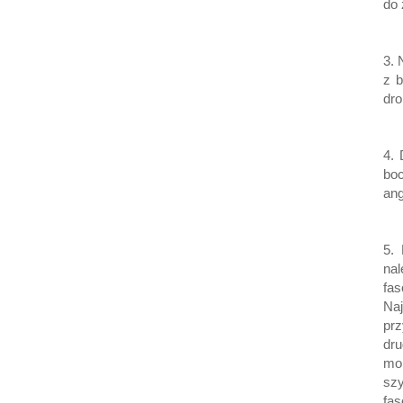
do 
3. 
z b
dro
4.
bo
ang
5.
nal
fa
Na
pr
dr
mo
szy
fas