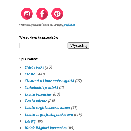
Przyciski społecznościowe dostarczyły
profilki.pl
Wyszukiwarka przepisów
Spis Potraw
Chleb i bułki
(35)
Ciasta
(341)
Ciasteczka i inne małe wypieki
(117)
Czekoladki i pralinki
(13)
Dania bezmięsne
(59)
Dania mięsne
(312)
Dania z ryb i owoców morza
(57)
Dania z ryżu/kaszy/makaronu
(154)
Desery
(149)
Naleśniki/placki/pancakes
(114)