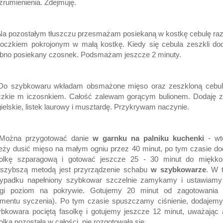
zrumienienia. Zdejmuję.
Na pozostałym tłuszczu przesmażam posiekaną w kostkę cebulę r
oczkiem pokrojonym w małą kostkę. Kiedy się cebula zeszkli do
bno posiekany czosnek. Podsmażam jeszcze 2 minuty.
 Do szybkowaru wkładam obsmażone mięso oraz zeszkloną cebul
czkie m iczosnkiem. Całość zalewam gorącym bulionem. Dodaję zi
ielskie, listek laurowy i musztardę. Przykrywam naczynie.
 Można przygotować danie
w garnku na palniku kuchenki
- wt
eży dusić mięso na małym ogniu przez 40 minut, po tym czasie d
solkę szparagową i gotować jeszcze 25 - 30 minut do miękkoś
jszybszą metodą jest przyrządzenie schabu
w szybkowarze
. W 
zypadku napełniony szybkowar szczelnie zamykamy i ustawiamy
ugi poziom na pokrywie. Gotujemy 20 minut od zagotowania 
mentu syczenia). Po tym czasie spuszczamy ciśnienie, dodajemy
bkowara pociętą fasolkę i gotujemy jeszcze 12 minut, uważając
olka pozostała w całości, nie rozgotowała się.