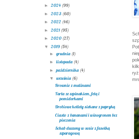
2024
(99)
►
2023
(60)
►
2022
(46)
►
2021
(95)
►
Sc
2020
(27)
►
szp
2019
(54)
▼
Po
nie
grudnia
(1)
►
po
listopada
(4)
►
kil
października
(4)
►
ry
września
(6)
▼
mro
Brownie z malinami
Tarta ze szpinakiem, fetą i
pomidorkami
Drobiowe kotlety siekane z papryką
Ciasto z bananami i winogronem bez
pieczenia
Schab duszony w sosie z fasolką
szparagową