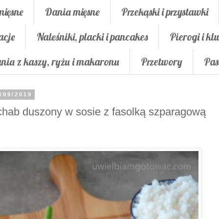
mięsne
Dania mięsne
Przekąski i przystawki
acje
Naleśniki, placki i pancakes
Pierogi i klu
nia z kaszy, ryżu i makaronu
Przetwory
Pas
/09/2019
hab duszony w sosie z fasolką szparagową