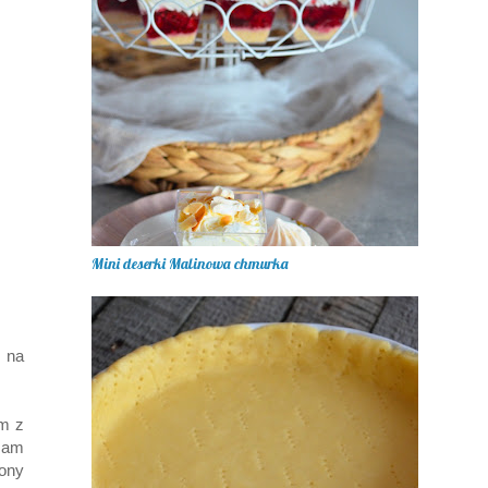
Mini deserki Malinowa chmurka
 na
am z
czam
ony