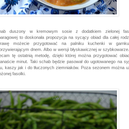
hab duszony w kremowym sosie z dodatkiem zielonej faso
aragowej to doskonała propozycja na sycący obiad dla całej rodz
trawę możecie przygotować na palniku kuchenki w garnk
przywierającym dnem. Albo w wersji błyskawicznej w szybkowarze
lecam tę ostatnią metodę, dzięki której można przygotować obia
kanaście minut. Taki schab będzie pasował do ugotowanego na s
żu, kaszy jak i do tłuczonych ziemniaków. Poza sezonem można u
żonej fasolki.