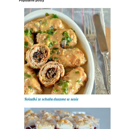
Popularne posty
Roladki ze schabu duszone w sosie