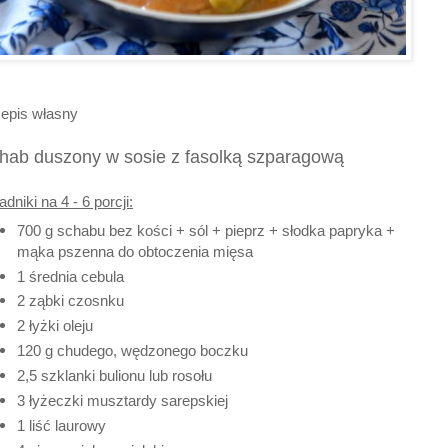
epis własny
hab duszony w sosie z fasolką szparagową
adniki na 4 - 6 porcji:
700 g schabu bez kości + sól + pieprz + słodka papryka +
mąka pszenna do obtoczenia mięsa
1 średnia cebula
2 ząbki czosnku
2 łyżki oleju
120 g chudego, wędzonego boczku
2,5 szklanki bulionu lub rosołu
3 łyżeczki musztardy sarepskiej
1 liść laurowy