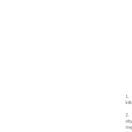
1.
kil
2. 
oby
mi