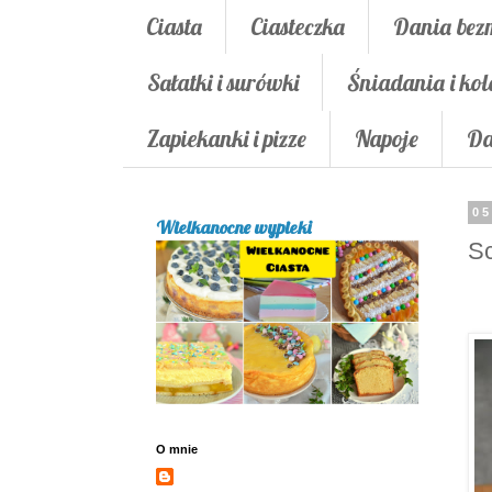
Ciasta
Ciasteczka
Dania bez
Sałatki i surówki
Śniadania i kol
Zapiekanki i pizze
Napoje
Da
05
Wielkanocne wypieki
Sc
O mnie