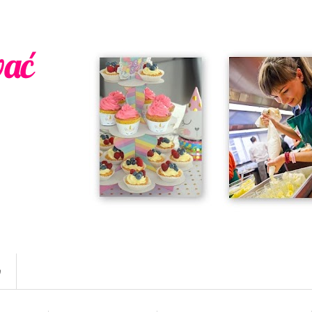
wać
w