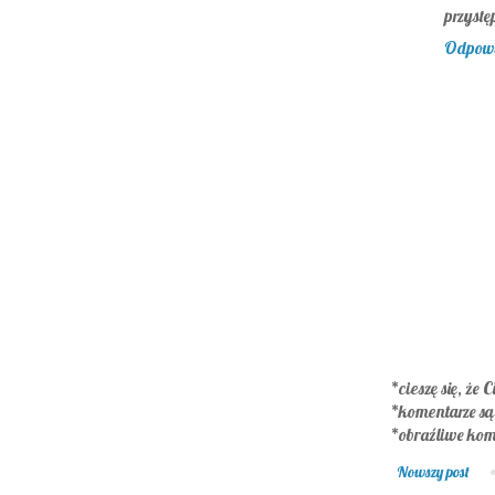
przystę
Odpow
*cieszę się, że C
*komentarze s
*obraźliwe kom
Nowszy post