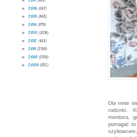
2017
(113)
►
2016
(137)
►
2015
(165)
►
2014
(179)
►
2013
(328)
►
2012
(413)
►
2011
(250)
►
2010
(259)
►
2009
(152)
►
Dla mnie ni
rodzinki. 
monitora, 
pomagać to 
szybowcem, 