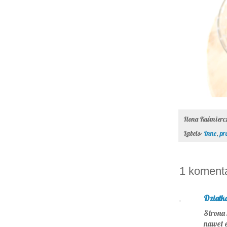
Ilona Kuśmier
Labels:
Inne
,
pr
1 komenta
Działk
Strona 
nawet e