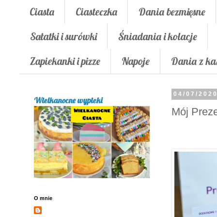
Ciasta
Ciasteczka
Dania bezmięsne
Sałatki i surówki
Śniadania i kolacje
Zapiekanki i pizze
Napoje
Dania z ka
04/07/202
Wielkanocne wypieki
Mój Prez
O mnie