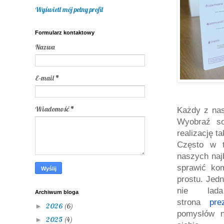
Wyświetl mój pełny profil
Formularz kontaktowy
Nazwa
E-mail
*
Wiadomość
*
Każdy z nas
Wyobraź s
realizację t
Często w 
naszych najb
sprawić ko
prostu. Jed
nie lad
Archiwum bloga
strona
pre
2026
(6)
►
pomysłów n
2025
(4)
►