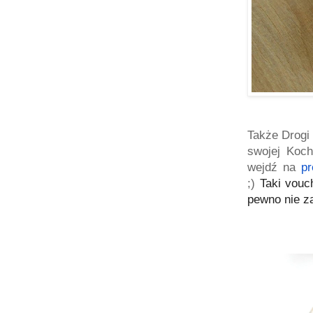
Także Drogi 
swojej Koch
wejdź na
p
;)
Taki vouc
pewno nie z