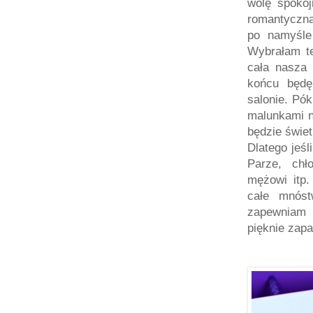
wolę spokoj
romantyczną
po namyśle
Wybrałam te
cała nasza 
końcu będę
salonie. Pó
malunkami na
będzie świe
Dlatego jeśl
Parze, chł
mężowi itp.
całe mnóst
zapewniam 
pięknie zap