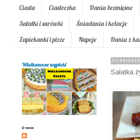
Ciasta
Ciasteczka
Dania bezmięsne
Sałatki i surówki
Śniadania i kolacje
Zapiekanki i pizze
Napoje
Dania z ka
17/05/202
Wielkanocne wypieki
Sałatka 
O mnie