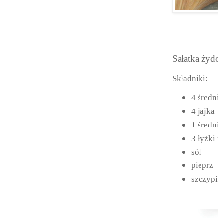
Sałatka ży
Składniki:
4 średn
4 jajka
1 średn
3 łyżki
sól
pieprz
szczypi