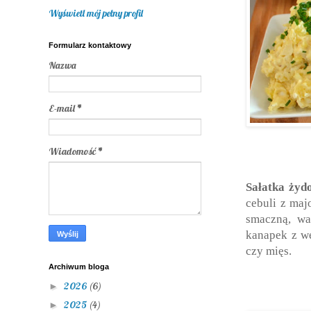
Wyświetl mój pełny profil
Formularz kontaktowy
Nazwa
E-mail
*
Wiadomość
*
Sałatka żyd
cebuli z maj
smaczną, wa
kanapek z wę
czy mięs.
Archiwum bloga
2026
(6)
►
2025
(4)
►