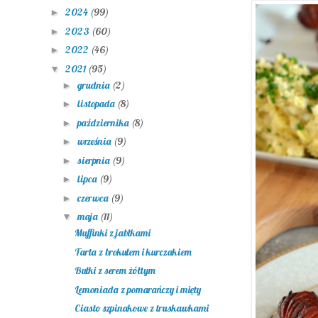
2024
(99)
►
2023
(60)
►
2022
(46)
►
2021
(95)
▼
grudnia
(2)
►
listopada
(8)
►
października
(8)
►
września
(9)
►
sierpnia
(9)
►
lipca
(9)
►
czerwca
(9)
►
maja
(11)
▼
Muffinki z jabłkami
Tarta z brokułem i kurczakiem
Bułki z serem żółtym
Lemoniada z pomarańczy i mięty
Ciasto szpinakowe z truskawkami