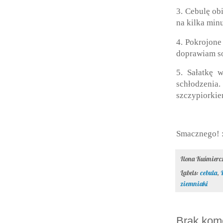
3. Cebulę ob
na kilka minu
4. Pokrojone
doprawiam so
5. Sałatkę 
schłodzenia
szczypiorkie
Smacznego! 
Ilona Kuśmier
Labels:
cebula
,
ziemniaki
Brak kom