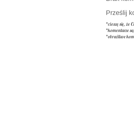
Prześlij 
*cieszę się, że C
*komentarze s
*obraźliwe kom