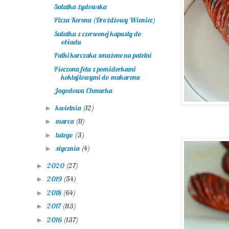
Sałatka żydowska
Pizza Korona (Drożdżowy Wieniec)
Sałatka z czerwonej kapusty do
obiadu
Pałki kurczaka smażone na patelni
Pieczona feta z pomidorkami
koktajlowymi do makaronu
Jagodowa Chmurka
kwietnia
(12)
►
marca
(11)
►
lutego
(3)
►
stycznia
(4)
►
2020
(27)
►
2019
(54)
►
2018
(64)
►
2017
(113)
►
2016
(137)
►