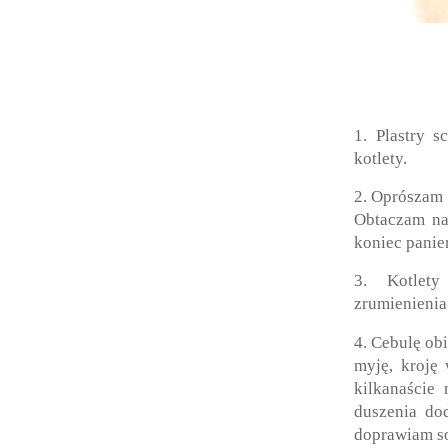
1. Plastry 
kotlety.
2. Oprószam s
Obtaczam na
koniec panier
3. Kotlet
zrumienienia
4. Cebulę ob
myję, kroję 
kilkanaście
duszenia dod
doprawiam so