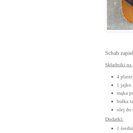
Schab zapie
Składniki na 
4 plast
1 jajko
mąka p
bułka ta
olej do
Dodatki:
1 średn