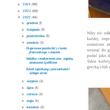
2024
(99)
►
2023
(60)
►
2022
(46)
▼
grudnia
(1)
►
listopada
(5)
►
Niby nic odk
października
(5)
►
każdej imp
września
(3)
▼
usmażone mi
Ekspresowe paszteciki z ciasta
wsunąć do g
francuskiego z mięsem
podać jako d
Sałatka z makaronem orzo, szynką,
Takie kotlet
ananasem i jabłkiem
grecką i/lub
Schab zapiekany z pieczarkami i
żółtym serem
sierpnia
(3)
►
lipca
(4)
►
czerwca
(3)
►
maja
(4)
►
kwietnia
(3)
►