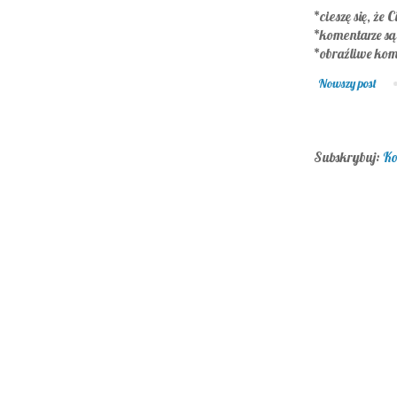
*cieszę się, że C
*komentarze s
*obraźliwe kom
Nowszy post
Subskrybuj:
Ko