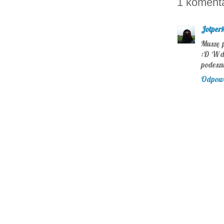
1 komenta
Jotper
Muszę p
:D W d
podesz
Odpow