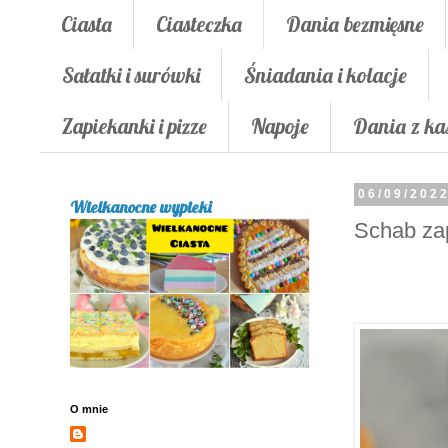
Ciasta
Ciasteczka
Dania bezmięsne
Sałatki i surówki
Śniadania i kolacje
Zapiekanki i pizze
Napoje
Dania z ka
06/09/202
Wielkanocne wypieki
Schab zap
O mnie