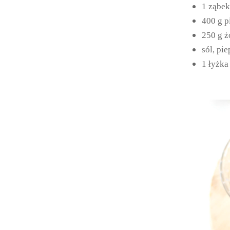
1 ząbek
400 g p
250 g ż
sól, pi
1 łyżka