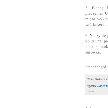
5. Blachę 
pieczenia. 
mięsa wykła
wiórki serem
6. Naczynie 
do 200*C pie
jako samodz
surówką.
Smacznego! 
Ilona Kuśmier
Labels:
Dania m
zioła