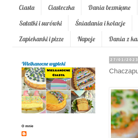
Ciasta
Ciasteczka
Dania bezmięsne
Sałatki i surówki
Śniadania i kolacje
Zapiekanki i pizze
Napoje
Dania z ka
27/01/202
Wielkanocne wypieki
Chaczapur
O mnie