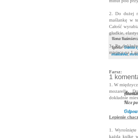
minut pod przy
2. Do dużej 
maślankę w te
Całość wyrabi
gładkie, elasty
Ilona Kuśmier
3. Po dokład
Labels:
Dania z 
miejsce na 1 g
maślanka
,
moza
Farsz:
1 komenta
1. W międzycza
mozarellę. Do
Anoni
dokładnie mie
Nice po
Odpow
Lepienie chac
1. Wyrośnięte 
każdą kulkę w