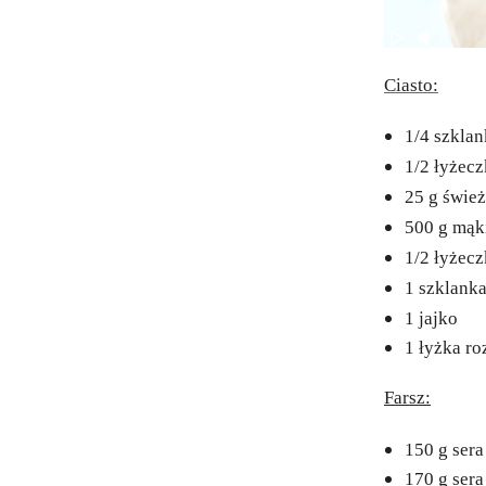
Ciasto:
1/4 szklan
1/2 łyżecz
25 g świe
500 g mąk
1/2 łyżecz
1 szklank
1 jajko
1 łyżka r
Farsz:
150 g sera
170 g sera