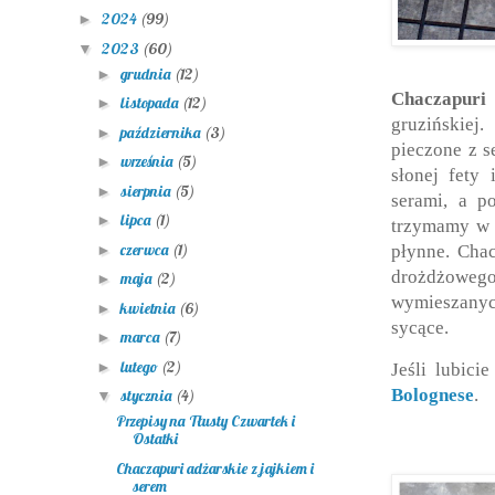
2024
(99)
►
2023
(60)
▼
grudnia
(12)
►
Chaczapuri
listopada
(12)
►
gruzińskiej
października
(3)
►
pieczone z s
września
(5)
►
słonej fety 
sierpnia
(5)
►
serami, a p
lipca
(1)
►
trzymamy w p
czerwca
(1)
►
płynne. Cha
drożdżowe
maja
(2)
►
wymieszanyc
kwietnia
(6)
►
sycące.
marca
(7)
►
lutego
(2)
►
Jeśli lubici
Bolognese
.
stycznia
(4)
▼
Przepisy na Tłusty Czwartek i
Ostatki
Chaczapuri adżarskie z jajkiem i
serem