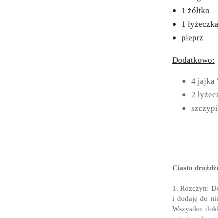
1 żółtko
1 łyżeczk
pieprz
Dodatkowo:
4 jajka
2 łyżec
szczyp
Ciasto drożdż
1. Rozczyn: Do
i dodaję do n
Wszystko dokł