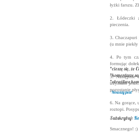
łyżki farszu. 
2. Łódeczki 
pieczenia.
3. Chaczapuri
(u mnie piekły
4. Po tym cza
formując dołek
*cieszę się, że C
*komentarze s
5. Następnie
*obraźliwe kom
trzymam jeszc
pozostanie pły
Nowszy post
6. Na gorące, 
roztopi. Posyp
Subskrybuj:
Ko
Smacznego! :)