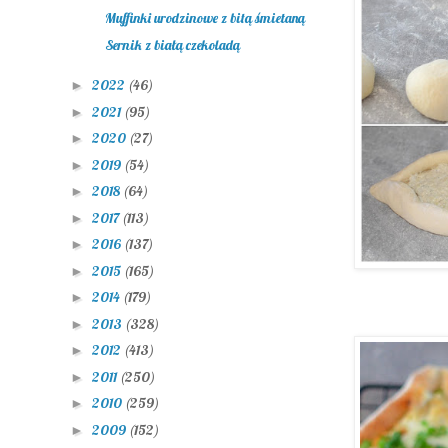
Muffinki urodzinowe z bitą śmietaną
Sernik z białą czekoladą
2022
(46)
►
2021
(95)
►
2020
(27)
►
2019
(54)
►
2018
(64)
►
2017
(113)
►
2016
(137)
►
2015
(165)
►
2014
(179)
►
2013
(328)
►
2012
(413)
►
2011
(250)
►
2010
(259)
►
2009
(152)
►