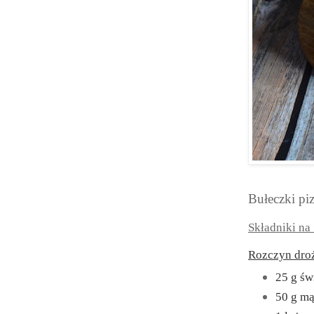
Bułeczki pi
Składniki na
Rozczyn dro
25 g św
50 g mą