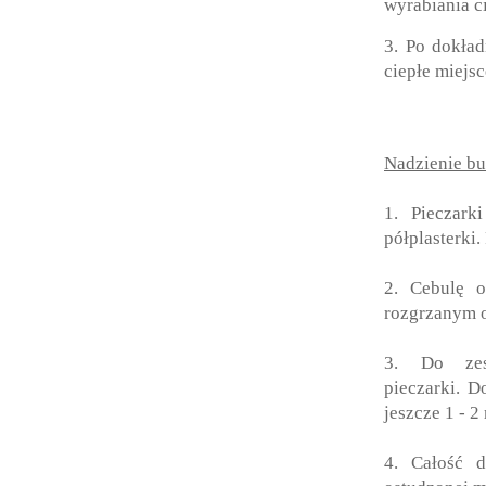
wyrabiania c
3. Po dokła
ciepłe miejsc
Nadzienie bu
1.
Pieczar
półplasterki
2. Cebulę 
rozgrzanym 
3. Do zes
pieczarki.
Do
jeszcze 1 - 2
4. Całość 