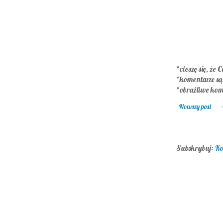
*cieszę się, że C
*komentarze s
*obraźliwe kom
Nowszy post
Subskrybuj:
Ko