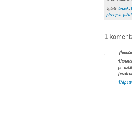
Labels:
boczek
,
pieczywo
,
pikn
1 komenta
Anoni
Uwielbi
je dzi
pozdra
Odpow