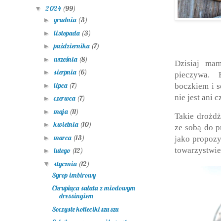
2024
(99)
▼
grudnia
(3)
►
listopada
(3)
►
października
(7)
►
września
(8)
►
Dzisiaj ma
sierpnia
(6)
►
pieczywa. 
lipca
(7)
►
boczkiem i 
nie jest ani 
czerwca
(7)
►
maja
(11)
►
Takie drożd
kwietnia
(10)
►
ze sobą do p
marca
(13)
►
jako propozy
towarzystwie 
lutego
(12)
►
stycznia
(12)
▼
Syrop imbirowy
Chrupiąca sałata z miodowym
dressingiem
Soczyste kotleciki szu szu