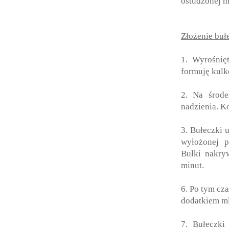
ostudzonej m
Złożenie buł
1. Wyrośnię
formuję kulk
2. Na środe
nadzienia. K
3. Bułeczki 
wyłożonej p
Bułki nakry
minut.
6. Po tym cz
dodatkiem m
7. Bułeczki