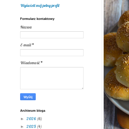
Wyświetl mój pełny profil
Formularz kontaktowy
Nazwa
E-mail
*
Wiadomość
*
Archiwum bloga
2026
(6)
►
2025
(4)
►