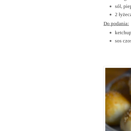
sól, pie
2 łyżec
Do podania:
ketchu
sos cz