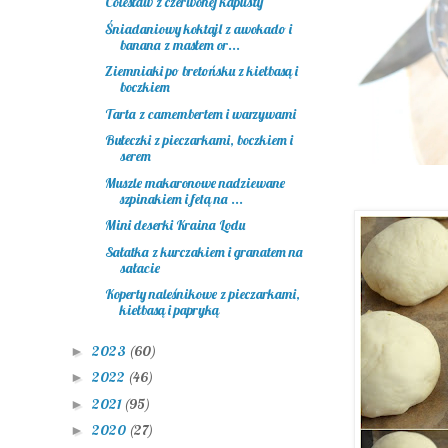
Colesław z czerwonej kapusty
Śniadaniowy koktajl z awokado i
banana z masłem or...
Ziemniaki po bretońsku z kiełbasą i
boczkiem
Tarta z camembertem i warzywami
Bułeczki z pieczarkami, boczkiem i
serem
Muszle makaronowe nadziewane
szpinakiem i fetą na ...
Mini deserki Kraina Lodu
Sałatka z kurczakiem i granatem na
sałacie
Koperty naleśnikowe z pieczarkami,
kiełbasą i papryką
2023
(60)
►
2022
(46)
►
2021
(95)
►
2020
(27)
►