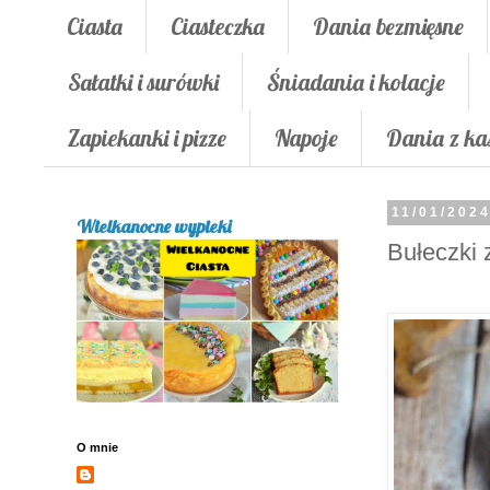
Ciasta
Ciasteczka
Dania bezmięsne
Sałatki i surówki
Śniadania i kolacje
Zapiekanki i pizze
Napoje
Dania z ka
11/01/202
Wielkanocne wypieki
Bułeczki 
O mnie