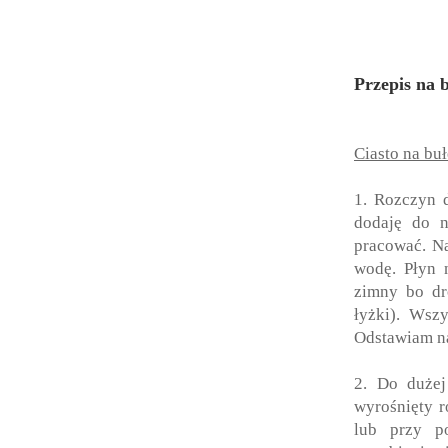
Przepis na 
Ciasto na buł
1. Rozczyn
dodaję do n
pracować. Na
wodę. Płyn 
zimny bo dr
łyżki). Wsz
Odstawiam na
2.
Do dużej 
wyrośnięty r
lub przy p