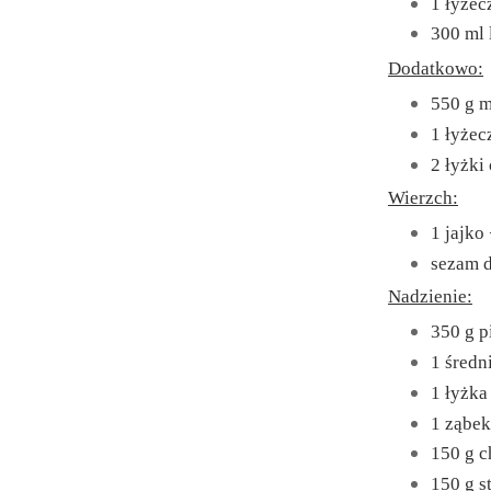
1 łyżec
300 ml 
Dodatkowo:
550 g m
1 łyżec
2 łyżki
Wierzch:
1 jajko
sezam 
Nadzienie:
350 g p
1 średn
1 łyżka
1 ząbek
150 g 
150 g s