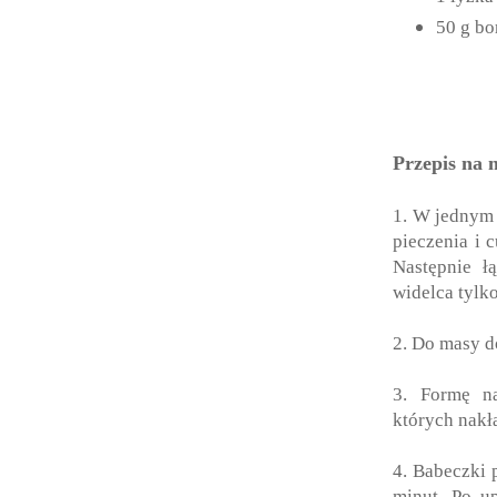
50 g bo
Przepis na 
1. W jednym 
pieczenia i 
Następnie ł
widelca tylk
2. Do masy d
3. Formę n
których nak
4. Babeczki 
minut. Po u