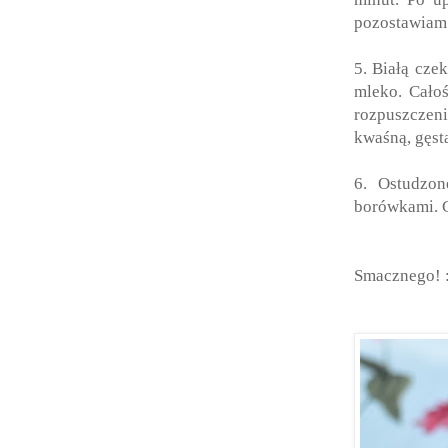
pozostawiam 
5. Białą cze
mleko. Cało
rozpuszczeni
kwaśną, gęst
6. Ostudzo
borówkami. 
Smacznego! 