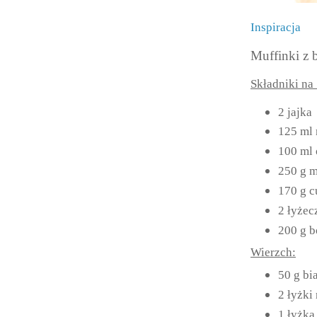
Inspiracja
Muffinki z 
Składniki na
2 jajka
125 ml
100 ml 
250 g m
170 g c
2 łyżec
200 g b
Wierzch:
50 g bi
2 łyżki
1 łyżka