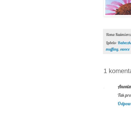
Ilona Kuśmier
Labels:
Babeczk
muffiny
,
owoce
1 komenta
Anoni
Tak pro
Odpow