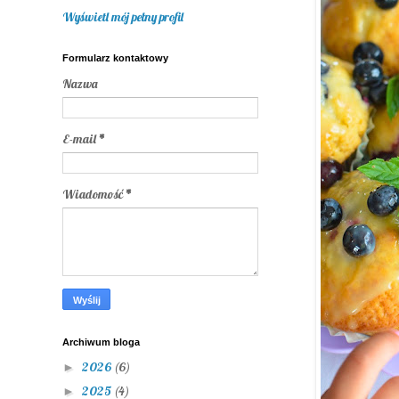
Wyświetl mój pełny profil
Formularz kontaktowy
Nazwa
E-mail
*
Wiadomość
*
Archiwum bloga
2026
(6)
►
2025
(4)
►