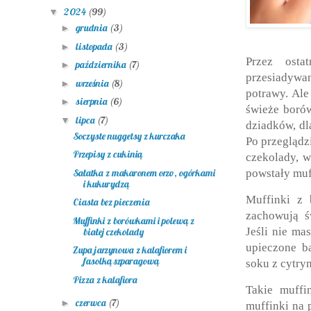
2024
(99)
▼
grudnia
(3)
►
listopada
(3)
►
Przez osta
października
(7)
►
przesiadywa
września
(8)
►
potrawy. Al
sierpnia
(6)
►
świeże boró
lipca
(7)
▼
dziadków, dl
Soczyste nuggetsy z kurczaka
Po przeglądz
Przepisy z cukinią
czekolady, w
powstały muf
Sałatka z makaronem orzo, ogórkami
i kukurydzą
Muffinki z 
Ciasta bez pieczenia
zachowują ś
Muffinki z borówkami i polewą z
Jeśli nie ma
białej czekolady
upieczone b
Zupa jarzynowa z kalafiorem i
fasolką szparagową
soku z cytryn
Pizza z kalafiora
Takie muffi
czerwca
(7)
►
muffinki na 