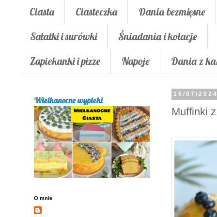
Ciasta
Ciasteczka
Dania bezmięsne
Sałatki i surówki
Śniadania i kolacje
Zapiekanki i pizze
Napoje
Dania z ka
16/07/202
Wielkanocne wypieki
Muffinki 
O mnie