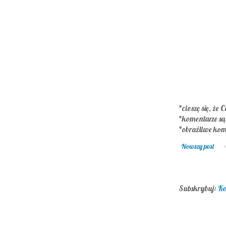
*cieszę się, że C
*komentarze s
*obraźliwe kom
Nowszy post
Subskrybuj:
Ko