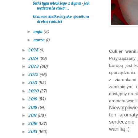
Serki typu włoskiego z dymu – jak
wędzarnia elektr...
Domowe słodkości jako sposób na
drobne radości
maja
(3)
►
marca
(1)
►
2025
(4)
►
Cukier wanil
2024
(99)
►
Przyrządzany 
Europą jest k
2023
(60)
►
sporządzenia
2022
(46)
►
z ziarenkami
2021
(95)
►
zamkniętym n
2020
(27)
►
dostępny na s
2019
(54)
►
aromatu wanilii
2018
(64)
►
Niewątpliwie
ten aromat
2017
(113)
►
serdecznie
2016
(137)
►
wanilią :)
2015
(165)
►