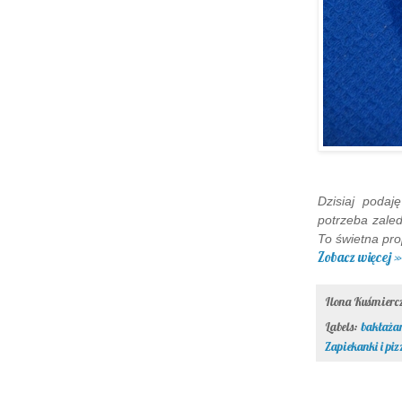
Dzisiaj podaj
potrzeba zaled
To świetna pro
Zobacz więcej »
Ilona Kuśmier
Labels:
bakłaża
Zapiekanki i piz