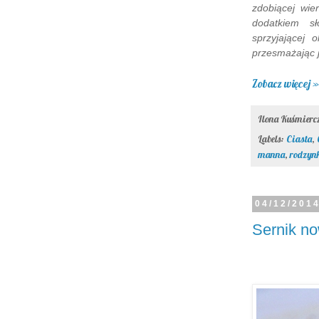
zdobiącej wie
dodatkiem sł
sprzyjającej 
przesmażając j
Zobacz więcej »
Ilona Kuśmier
Labels:
Ciasta
,
manna
,
rodzyn
04/12/201
Sernik no