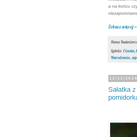
a na końcu czy
niezapomniane
Zobacz więcej »
Ilona Kuśmier
Labels:
Ciasta
,
Narodzenie
,
wp
12/12/201
Sałatka z
pomidork