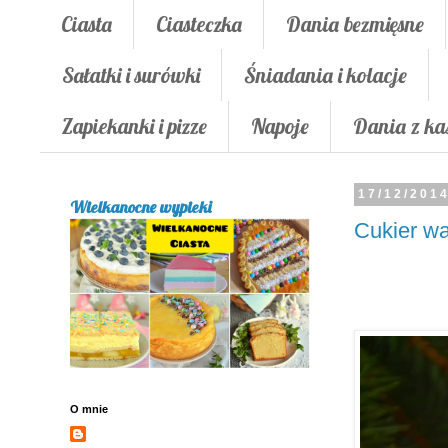
Ciasta
Ciasteczka
Dania bezmięsne
Sałatki i surówki
Śniadania i kolacje
Zapiekanki i pizze
Napoje
Dania z ka
17/12/201
Wielkanocne wypieki
Cukier wa
O mnie