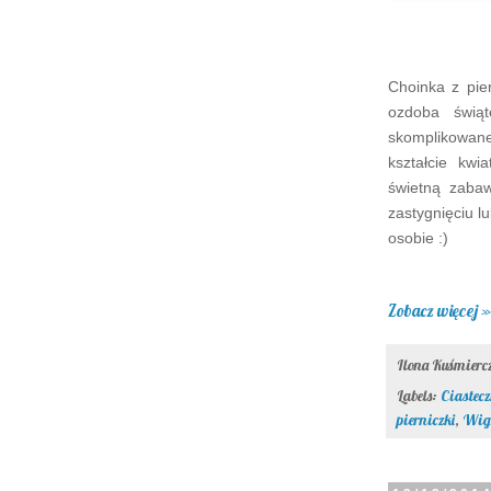
Choinka z pier
ozdoba świąt
skomplikowan
kształcie kwi
świetną zabaw
zastygnięciu l
osobie :)
Zobacz więcej »
Ilona Kuśmier
Labels:
Ciastecz
pierniczki
,
Wigi