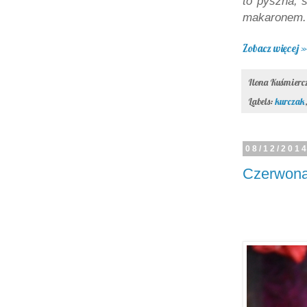
to pyszna,
makaronem. 
Zobacz więcej »
Ilona Kuśmier
Labels:
kurczak
08/12/201
Czerwona