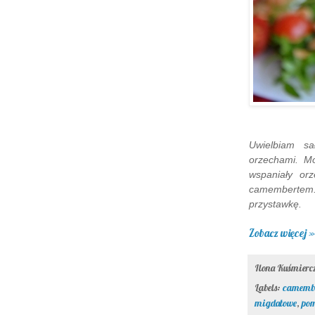
Uwielbiam sa
orzechami. M
wspaniały or
camembertem.
przystawkę.
Zobacz więcej »
Ilona Kuśmier
Labels:
camemb
migdałowe
,
pom