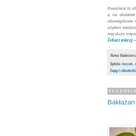
Kwaśnica to i
a na dodatek 
obowiązkowo m
użyłam wędzon
niej dużo mięs
Zobacz więcej »
Ilona Kuśmier
Labels:
boczek
,
Zupy i chłodniki
01/12/201
Bakłażan 