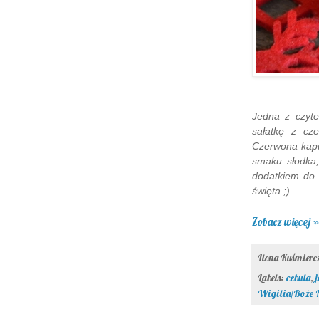
Jedna z czyte
sałatkę z cze
Czerwona kapu
smaku słodka,
dodatkiem do 
święta ;)
Zobacz więcej »
Ilona Kuśmier
Labels:
cebula
,
Wigilia/Boże 