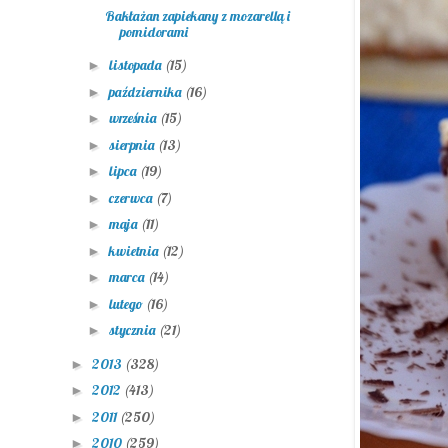
Bakłażan zapiekany z mozarellą i
pomidorami
listopada
(15)
►
października
(16)
►
września
(15)
►
sierpnia
(13)
►
lipca
(19)
►
czerwca
(7)
►
maja
(11)
►
kwietnia
(12)
►
marca
(14)
►
lutego
(16)
►
stycznia
(21)
►
2013
(328)
►
2012
(413)
►
2011
(250)
►
2010
(259)
►