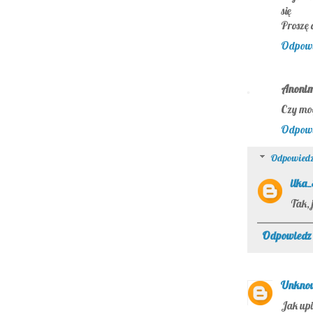
się
Proszę 
Odpow
Anoni
Czy mog
Odpow
Odpowiedz
ilka
Tak, 
Odpowiedz
Unkno
Jak upi