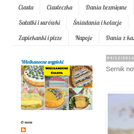
Ciasta
Ciasteczka
Dania bezmięsne
Sałatki i surówki
Śniadania i kolacje
Zapiekanki i pizze
Napoje
Dania z ka
04/12/201
Wielkanocne wypieki
Sernik no
O mnie