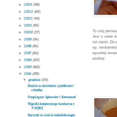
2024
(99)
►
2023
(60)
►
2022
(46)
►
2021
(95)
►
To mój pierwsz
2020
(27)
►
Jest o wiele 
2019
(54)
►
niż ciasto. Do
2018
(64)
►
np. herbatnikó
2017
(113)
wysokiej temp
►
wodnej.
2016
(137)
►
2015
(165)
►
2014
(179)
▼
grudnia
(20)
▼
Śledzie w śmietanie z jabłkiem i
cebulką
Przepisy na Sylwester i Karnawał
Wyniki świątecznego konkursu z
PALMĄ
Kurczak w cieście naleśnikowym