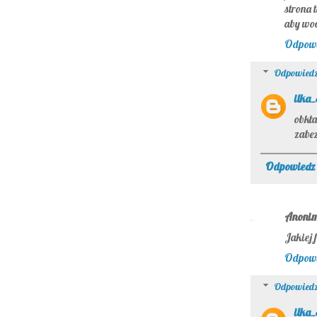
strona 
aby wod
Odpow
Odpowiedz
ilka
obkła
zabez
Odpowiedz
Anoni
Jakiej 
Odpow
Odpowiedz
ilka