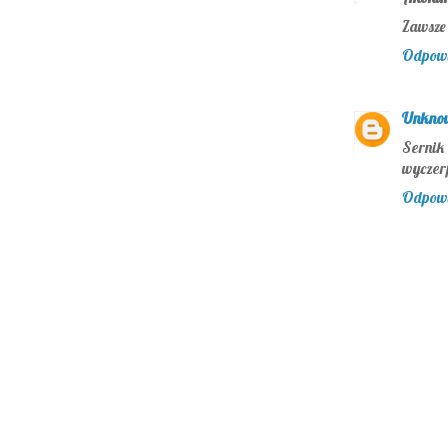
Zawsze 
Odpow
Unkno
Sernik
wyczerp
Odpow