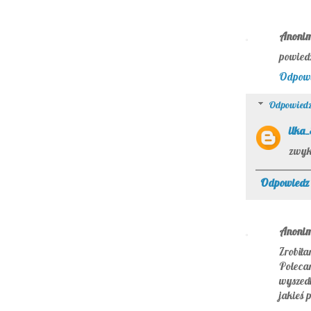
Anoni
powiedz
Odpow
Odpowiedz
ilka
zwykł
Odpowiedz
Anoni
Zrobiła
Polecam
wyszed
jakieś 