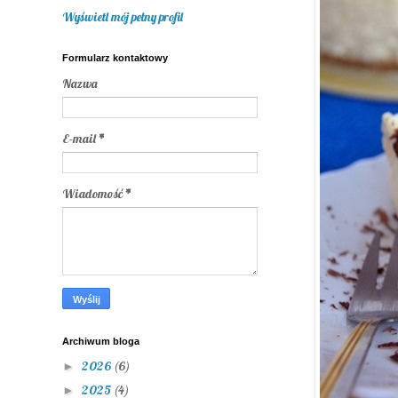
Wyświetl mój pełny profil
Formularz kontaktowy
Nazwa
E-mail
*
Wiadomość
*
Archiwum bloga
2026
(6)
►
2025
(4)
►