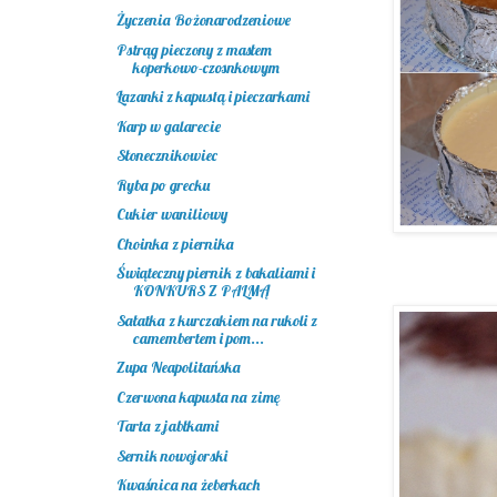
Życzenia Bożonarodzeniowe
Pstrąg pieczony z masłem
koperkowo-czosnkowym
Łazanki z kapustą i pieczarkami
Karp w galarecie
Słonecznikowiec
Ryba po grecku
Cukier waniliowy
Choinka z piernika
Świąteczny piernik z bakaliami i
KONKURS Z PALMĄ
Sałatka z kurczakiem na rukoli z
camembertem i pom...
Zupa Neapolitańska
Czerwona kapusta na zimę
Tarta z jabłkami
Sernik nowojorski
Kwaśnica na żeberkach