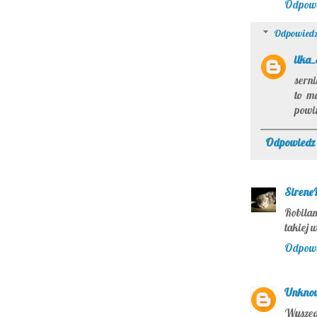
Odpow
Odpowiedz
ilka
serni
to m
powi
Odpowiedz
Sirene
Robila
takiej w
Odpow
Unkno
Wyszedł