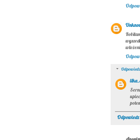
Odpow
Unkno
Robiłam
wyszed
włożeni
Odpow
Odpowiedz
ilka
Sern
upiec
pote
Odpowiedz
Anoni