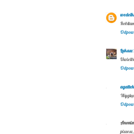
wedelk
Robiłam
Odpow
Łukasz
Uwielb
Odpow
agatte
Wygląda
Odpow
Anoni
piszesz