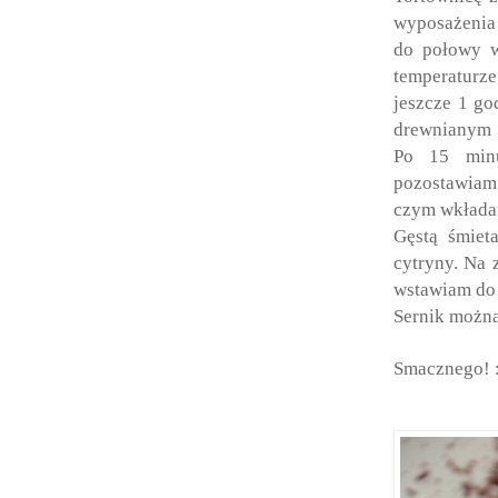
wyposażenia 
do połowy w
temperaturze
jeszcze 1 go
drewnianym p
Po 15 minu
pozostawiam 
czym wkładam
Gęstą śmiet
cytryny. Na
wstawiam do
Sernik można
Smacznego! 