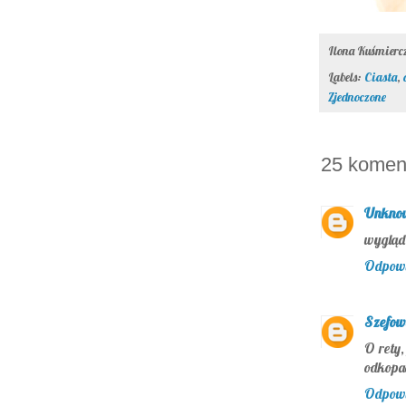
Ilona Kuśmier
Labels:
Ciasta
,
Zjednoczone
25 komen
Unkno
wygląd 
Odpow
Szefow
O rety,
odkopać
Odpow