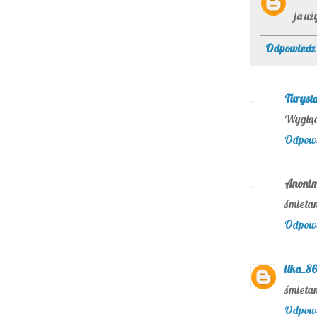
ja u
Odpowiedz
Turyst
Wygląda
Odpow
Anoni
śmietan
Odpow
ilka_86
śmieta
Odpow