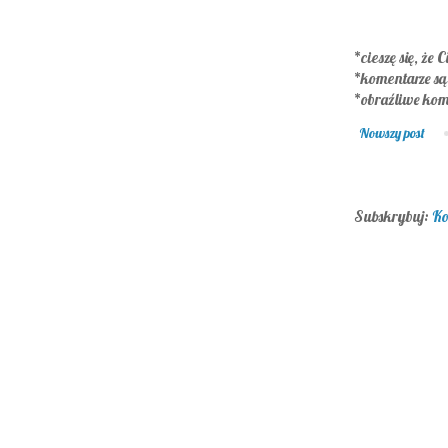
*cieszę się, że C
*komentarze s
*obraźliwe kom
Nowszy post
Subskrybuj:
Ko