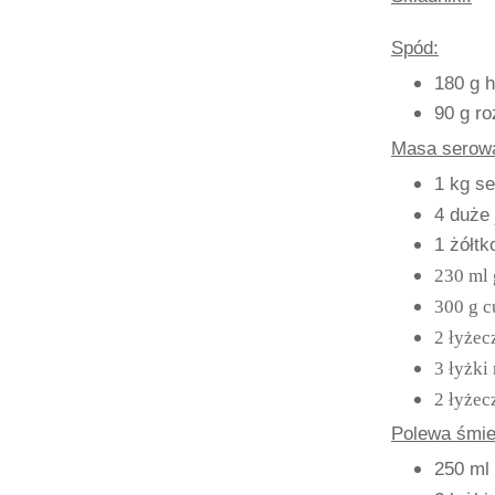
Spód:
180 g 
90 g r
Masa serow
1 kg se
4 duże 
1 żółtk
230 ml 
300 g c
2 łyżec
3 łyżki
2 łyżec
Polewa śmie
250 ml