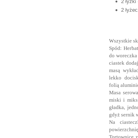
2 łyżki
2 łyżec
Wszystkie sk
Spód: Herba
do woreczka 
ciastek doda
masą wykład
lekko docis
folią alumin
Masa serowa
miski i mik
gładka, jedn
gdyż sernik 
Na ciaste
powierzchnię
Tortownicę z