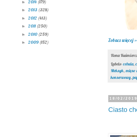
2014
(179)
►
2013
(328)
►
2012
(413)
►
2011
(250)
►
2010
(259)
►
Zobacz więcej »
2009
(152)
►
Ilona Kuśmier
Labels:
cebula
,
Meksyk
,
mięso 
konserwowy
,
pa
18/02/201
Ciasto c