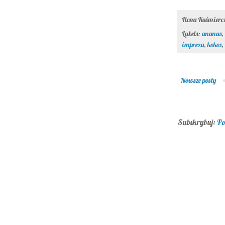
Ilona Kuśmier
Labels:
ananas
,
impreza
,
kokos
,
Nowsze posty
Subskrybuj:
Po