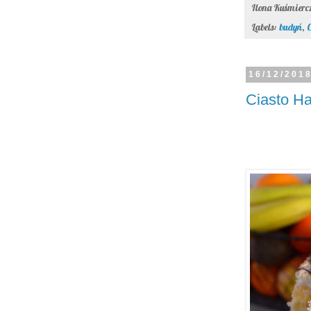
Ilona Kuśmier
Labels:
budyń
,
C
16/12/201
Ciasto H