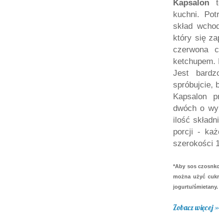
Kapsalon
to
kuchni. Po
skład wchod
który się za
czerwona c
ketchupem. 
Jest bardz
spróbujcie, 
Kapsalon p
dwóch o wym
ilość skład
porcji - ka
szerokości 
*Aby sos czosnko
można użyć cukr
jogurtu/śmietany.
Zobacz więcej »