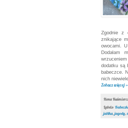
Zgodnie z 
znikające m
owocami. U
Dodałam mr
wrzuceniem
dodatku są
b
babeczce. N
nich niewiel
Zobacz więcej »
Ilona Kuśmier
Labels:
Babeczk
jabłka
,
jagody
,