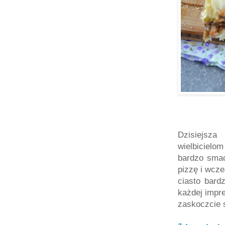
Dzisiejsza
wielbicielo
bardzo sma
pizzę i wcz
ciasto bard
każdej impre
zaskoczcie 