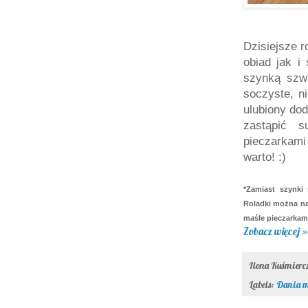
Dzisiejsze r
obiad jak i
szynką szw
soczyste, n
ulubiony dod
zastąpić 
pieczarkami
warto! :)
*Zamiast szynki
Roladki można na
maśle pieczarkam
Zobacz więcej »
Ilona Kuśmier
Labels:
Dania m