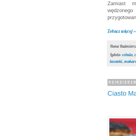
Zamiast m
wędzonego
przygotowani
Zobacz więcej »
Ilona Kuśmier
Labels:
cebula
,
łazanki
,
makar
02/02/201
Ciasto M