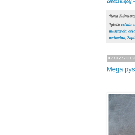
Zobacz więcej »
Ilona Kuśmier
Labels:
cebula
,
musztarda
,
obi
wołowina
,
Zapi
07/02/201
Mega pys