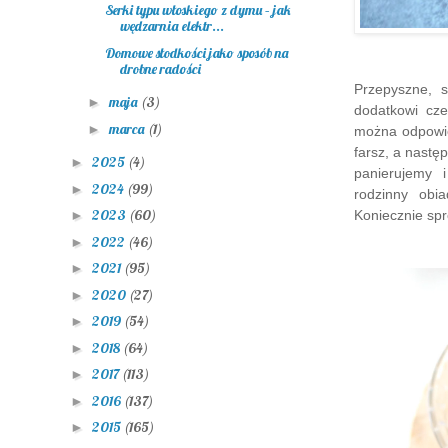
Serki typu włoskiego z dymu – jak
wędzarnia elektr...
Domowe słodkości jako sposób na
drobne radości
Przepyszne, 
maja
(3)
►
dodatkowi cze
marca
(1)
►
można odpowie
farsz, a nastę
2025
(4)
►
panierujemy 
2024
(99)
►
rodzinny obi
2023
(60)
Koniecznie spr
►
2022
(46)
►
2021
(95)
►
2020
(27)
►
2019
(54)
►
2018
(64)
►
2017
(113)
►
2016
(137)
►
2015
(165)
►