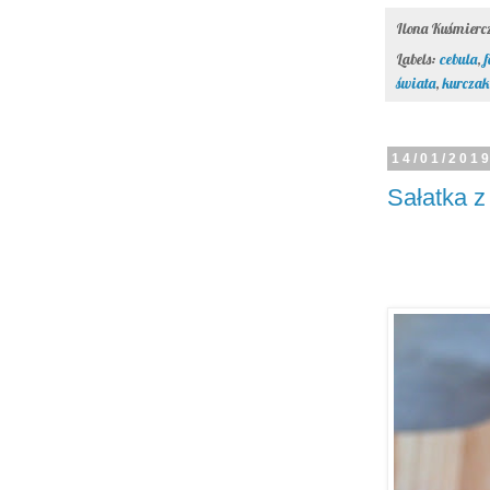
Ilona Kuśmier
Labels:
cebula
,
f
świata
,
kurczak
14/01/201
Sałatka 