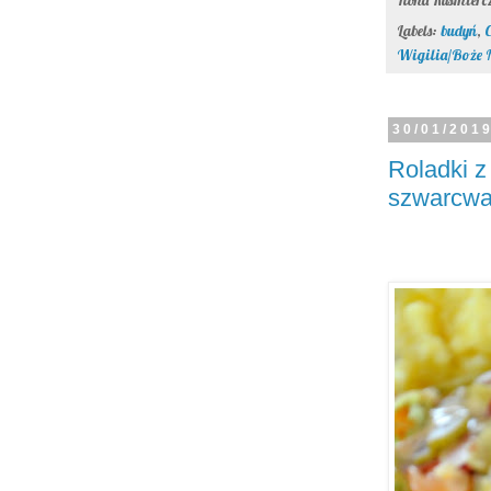
Labels:
budyń
,
C
Wigilia/Boże 
30/01/201
Roladki z
szwarcwa