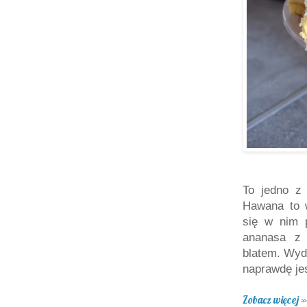
To jedno z 
Hawana to w
się w nim 
ananasa z 
blatem. Wyda
naprawdę je
Zobacz więcej »