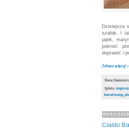
Dzisiejsza 
szafek. I t
jajek, mary
pokroić po
doprawić i 
Zobacz więcej »
Ilona Kuśmier
Labels:
impreza
konserwowy
,
pi
03/01/201
Ciasto B