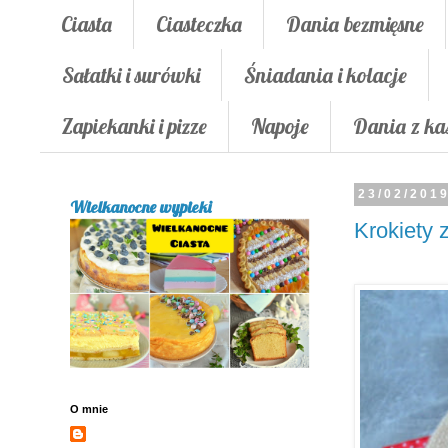
Ciasta
Ciasteczka
Dania bezmięsne
Sałatki i surówki
Śniadania i kolacje
Zapiekanki i pizze
Napoje
Dania z ka
23/02/201
Wielkanocne wypieki
Krokiety
O mnie