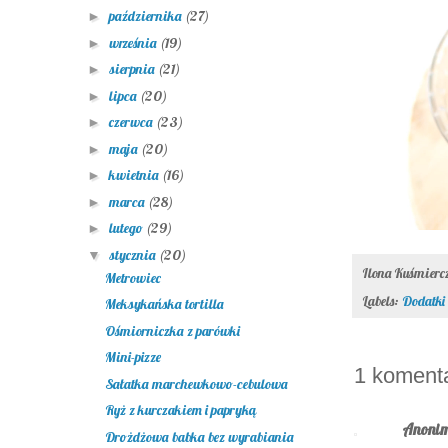
października
(27)
►
września
(19)
►
sierpnia
(21)
►
lipca
(20)
►
czerwca
(23)
►
maja
(20)
►
kwietnia
(16)
►
marca
(28)
►
lutego
(29)
►
stycznia
(20)
▼
Ilona Kuśmier
Metrowiec
Labels:
Dodatki 
Meksykańska tortilla
Ośmiorniczka z parówki
Mini-pizze
1 komenta
Sałatka marchewkowo-cebulowa
Ryż z kurczakiem i papryką
Anoni
Drożdżowa babka bez wyrabiania