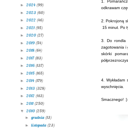
1. Pomarańcze
2024
(99)
►
odkrawam częś
2023
(60)
►
2022
(46)
►
2. Pokrojoną 
2021
(95)
15 minut. Po 
►
2020
(27)
►
3. Do rondla
2019
(54)
►
zagotowania i
2018
(64)
►
skórki pomar
2017
(113)
►
półprzezroczy
2016
(137)
►
2015
(165)
►
4. Wykładam s
2014
(179)
►
wyschnięcia.
2013
(328)
►
2012
(413)
►
Smacznego! :)
2011
(250)
►
2010
(259)
▼
grudnia
(13)
►
listopada
(23)
►