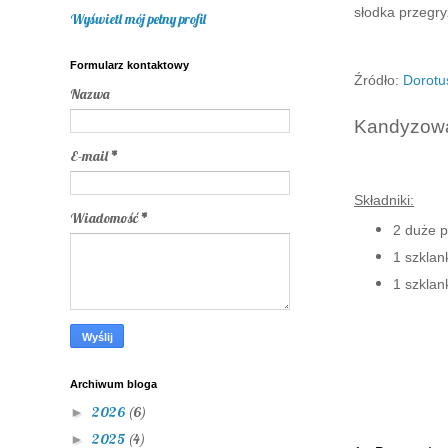
słodka przegry
Wyświetl mój pełny profil
Formularz kontaktowy
Źródło:
Dorotu
Nazwa
Kandyzow
E-mail
*
Składniki:
Wiadomość
*
2 duże 
1 szklan
1 szklan
Archiwum bloga
2026
(6)
►
2025
(4)
►