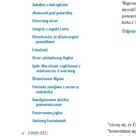
Napraw
Sałatka z tuńczykiem
mrozić?
Ananasek pod galaretką
ponowne
Owocowy deser
keks z 
Sznycle z szynki i sera
Odpow
Orzechowiec ze śliwkowymi
powidłami
Cebulinki
Deser szklankowy Bajka
Latte Macchiato czyli kawa z
mlekiem na 3 warstwy
Tiramisowa Mysza
Parówki zawijane z serem w
naleśniku
Kandyzowana skórka
pomarańczowa
Faszerowane jajka
Sadzony kwiatuszek
*cieszę się, że C
*komentarze s
2009
(152)
►