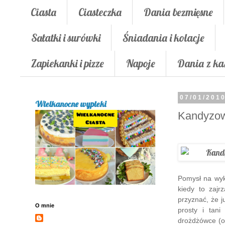
Ciasta
Ciasteczka
Dania bezmięsne
Sałatki i surówki
Śniadania i kolacje
Zapiekanki i pizze
Napoje
Dania z ka
07/01/201
Wielkanocne wypieki
Kandyzow
Pomysł na wyk
kiedy to zaj
przyznać, że 
O mnie
prosty i tan
drożdżówce (os