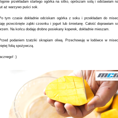
tępnie przekładam startego ogórka na sitko, oprószam solą i odstawiam n
ut aż warzywo puści sok.
Po tym czasie dokładnie odciskam ogórka z soku i przekładam do misec
aję przeciśnięte ząbki czosnku i jogurt lub śmietanę. Całość doprawiam so
przem. Na końcu dodaję drobno posiekany koperek, dokładnie mieszam.
Przed podaniem tzatziki skrapiam oliwą. Przechowuję w lodówce w mise
niętej folią spożywczą.
cznego! :)