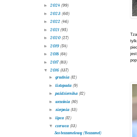
2024
(99)
►
2023
(60)
►
2022
(46)
►
2021
(95)
►
Tza
2020
(27)
►
tyl
2019
(54)
►
pie
2018
(64)
jes
►
pop
2017
(113)
►
2016
(137)
▼
grudnia
(12)
►
listopada
(9)
►
października
(12)
►
września
(10)
►
sierpnia
(13)
►
lipca
(12)
►
czerwca
(13)
▼
Sos beszamelowy (Beszamel)