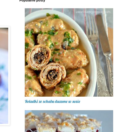
Popularne posty
Roladki ze schabu duszone w sosie