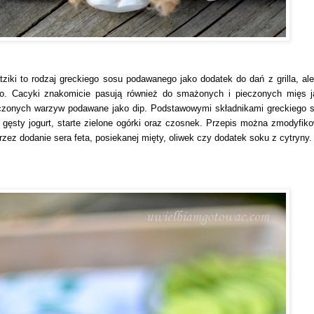
tziki to rodzaj greckiego sosu podawanego jako dodatek do dań z grilla, ale
ko. Cacyki znakomicie pasują również do smażonych i pieczonych mięs j
czonych warzyw podawane jako dip. Podstawowymi składnikami greckiego 
t gęsty jogurt, starte zielone ogórki oraz czosnek. Przepis można zmodyfik
rzez dodanie sera feta, posiekanej mięty, oliwek czy dodatek soku z cytryny