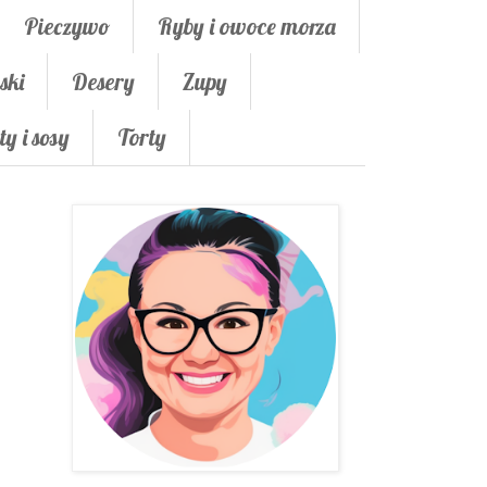
Pieczywo
Ryby i owoce morza
ski
Desery
Zupy
ty i sosy
Torty