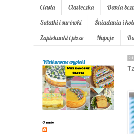
Ciasta
Ciasteczka
Dania bez
Sałatki i surówki
Śniadania i kol
Zapiekanki i pizze
Napoje
Da
04
Wielkanocne wypieki
Tz
O mnie