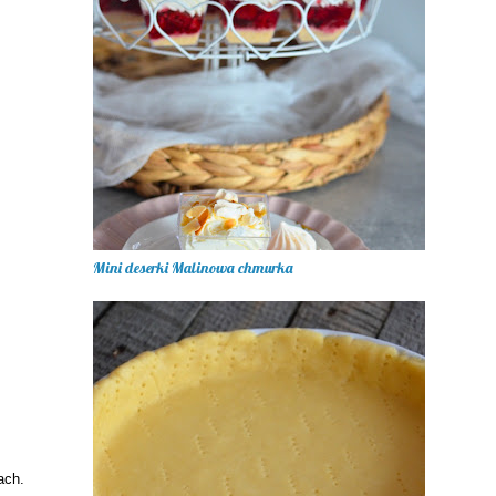
Mini deserki Malinowa chmurka
ach.