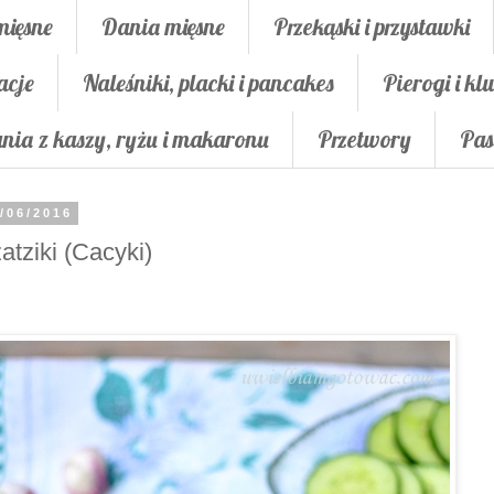
mięsne
Dania mięsne
Przekąski i przystawki
acje
Naleśniki, placki i pancakes
Pierogi i klu
nia z kaszy, ryżu i makaronu
Przetwory
Pas
/06/2016
atziki (Cacyki)