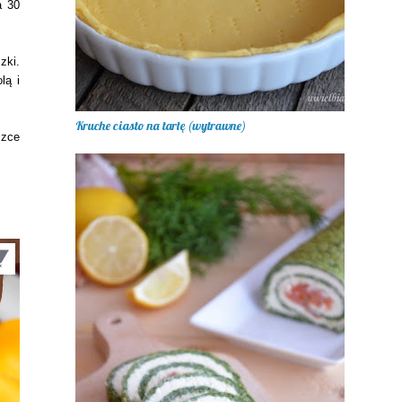
a 30
zki.
lą i
Kruche ciasto na tartę (wytrawne)
czce