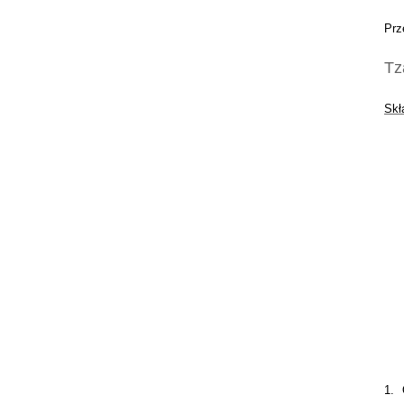
Prz
Tz
Skł
1. 