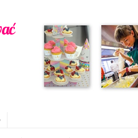
wać
w