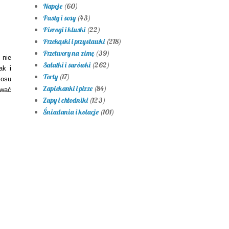
Napoje
(60)
Pasty i sosy
(43)
Pierogi i kluski
(22)
Przekąski i przystawki
(218)
Przetwory na zimę
(39)
 nie
Sałatki i surówki
(262)
ak i
Torty
(17)
sosu
Zapiekanki i pizze
(84)
ować
Zupy i chłodniki
(123)
.
Śniadania i kolacje
(101)