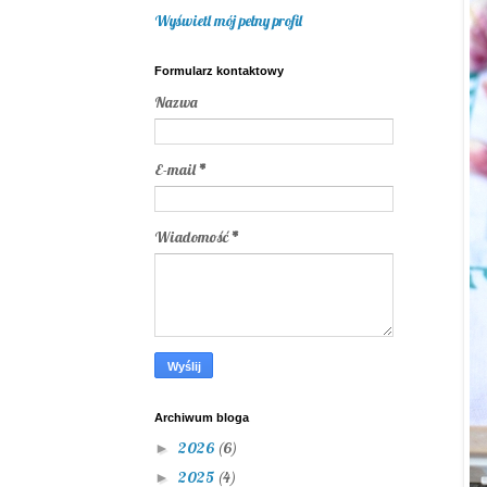
Wyświetl mój pełny profil
Formularz kontaktowy
Nazwa
E-mail
*
Wiadomość
*
Archiwum bloga
2026
(6)
►
2025
(4)
►