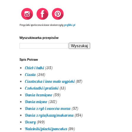
Przyciski społecznościowe dostarczyły
profilki.pl
Wyszukiwarka przepisów
Spis Potraw
Chleb i bułki
(35)
Ciasta
(341)
Ciasteczka i inne małe wypieki
(117)
Czekoladki i pralinki
(13)
Dania bezmięsne
(59)
Dania mięsne
(312)
Dania z ryb i owoców morza
(57)
Dania z ryżu/kaszy/makaronu
(154)
Desery
(149)
Naleśniki/placki/pancakes
(114)