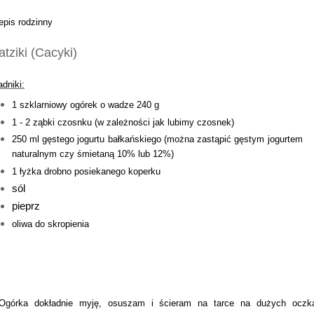
epis rodzinny
atziki (Cacyki)
adniki:
1 szklarniowy ogórek o wadze 240 g
1 - 2 ząbki czosnku (w zależności jak lubimy czosnek)
250 ml gęstego jogurtu bałkańskiego (można zastąpić gęstym jogurtem
naturalnym czy śmietaną 10% lub 12%)
1 łyżka drobno posiekanego koperku
sól
pieprz
oliwa do skropienia
Ogórka dokładnie myję, osuszam i ścieram na tarce na dużych oczk