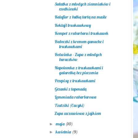
Sałatka z młodych ziemniaków i
rzodkiewki
Kalafior z bułką tartą na maśle
Koktajl truskawkowy
Kompot z rabarbaru i truskawek
Babeczki z kremem ganache i
truskawkami
Botwinka - Zupa z młodych
buraczków
Napoleonka z truskawkami i
galaretką bez pieczenia
Przepisy z truskawkami
Grzanki z tapenadą
Lemoniada rabarbarowa
Tzatziki (Cacyki)
Zupa szczawiowa z jajkiem
maja
(10)
►
kwietnia
(9)
►