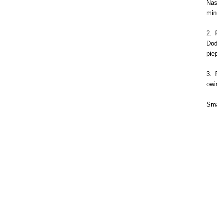
Nas
min
2. 
Dod
pie
3. 
owi
Sma