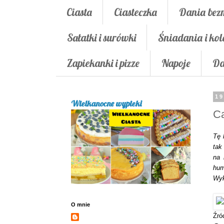
Ciasta
Ciasteczka
Dania bez
Sałatki i surówki
Śniadania i kol
Zapiekanki i pizze
Napoje
Da
19
Wielkanocne wypieki
C
Tę 
tak
na 
hum
Wyk
O mnie
Źró