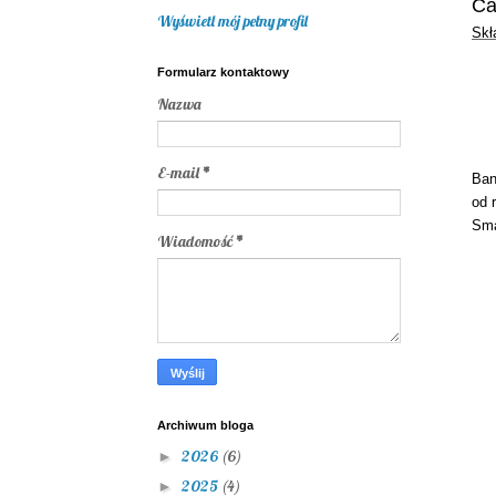
Ca
Wyświetl mój pełny profil
Skł
Formularz kontaktowy
Nazwa
E-mail
*
Ban
od 
Sma
Wiadomość
*
Archiwum bloga
2026
(6)
►
2025
(4)
►