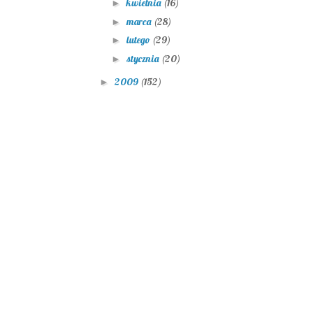
kwietnia
(16)
►
marca
(28)
►
lutego
(29)
►
stycznia
(20)
►
2009
(152)
►