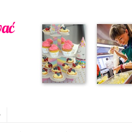
wać
w