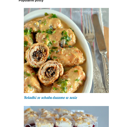
Popularne posty
Roladki ze schabu duszone w sosie