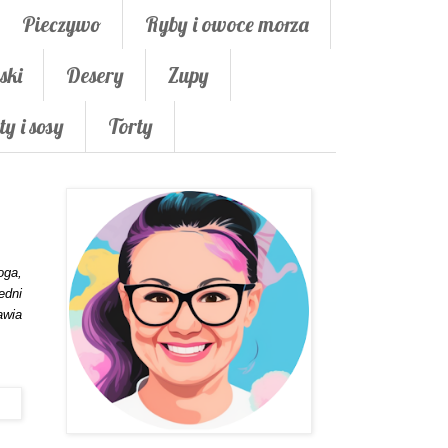
Pieczywo
Ryby i owoce morza
ski
Desery
Zupy
ty i sosy
Torty
oga,
edni
awia