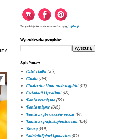
Przyciski społecznościowe dostarczyły
profilki.pl
Wyszukiwarka przepisów
jemy
Spis Potraw
Chleb i bułki
(35)
Ciasta
(341)
Ciasteczka i inne małe wypieki
(117)
Czekoladki i pralinki
(13)
Dania bezmięsne
(59)
Dania mięsne
(312)
Dania z ryb i owoców morza
(57)
Dania z ryżu/kaszy/makaronu
(154)
Desery
(149)
Naleśniki/placki/pancakes
(114)