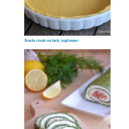
Kruche ciasto na tartę (wytrawne)