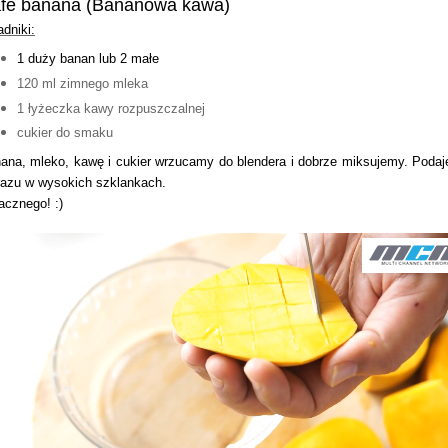
fe banana (Bananowa kawa)
adniki:
1 duży banan lub 2 małe
120 ml zimnego mleka
1 łyżeczka kawy rozpuszczalnej
cukier do smaku
ana, mleko, kawę i cukier wrzucamy do blendera i dobrze miksujemy. Poda
razu w wysokich szklankach.
cznego! :)