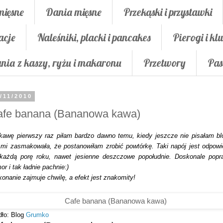
mięsne
Dania mięsne
Przekąski i przystawki
acje
Naleśniki, placki i pancakes
Pierogi i klu
nia z kaszy, ryżu i makaronu
Przetwory
Pas
/11/2010
afe banana (Bananowa kawa)
kawę pierwszy raz piłam bardzo dawno temu, kiedy jeszcze nie pisałam bl
 mi zasmakowała, że postanowiłam zrobić powtórkę. Taki napój jest odpowi
każdą porę roku, nawet jesienne deszczowe popołudnie. Doskonale popr
or i tak ładnie pachnie:)
onanie zajmuje chwilę, a efekt jest znakomity!
dło: Blog
Grumko