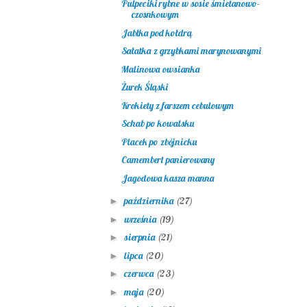
Pulpeciki rybne w sosie śmietanowo-
czosnkowym
Jabłka pod kołdrą
Sałatka z grzybkami marynowanymi
Malinowa owsianka
Żurek Śląski
Krokiety z farszem cebulowym
Schab po kowalsku
Placek po zbójnicku
Camembert panierowany
Jagodowa kasza manna
października
(27)
►
września
(19)
►
sierpnia
(21)
►
lipca
(20)
►
czerwca
(23)
►
maja
(20)
►