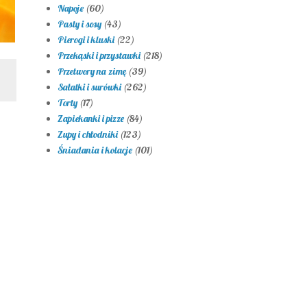
Napoje
(60)
Pasty i sosy
(43)
Pierogi i kluski
(22)
Przekąski i przystawki
(218)
Przetwory na zimę
(39)
Sałatki i surówki
(262)
Torty
(17)
Zapiekanki i pizze
(84)
Zupy i chłodniki
(123)
Śniadania i kolacje
(101)