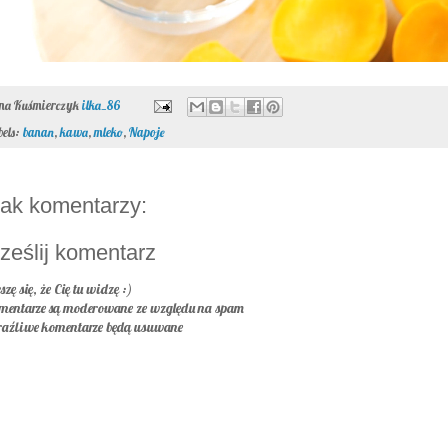
ona Kuśmierczyk
ilka_86
bels:
banan
,
kawa
,
mleko
,
Napoje
ak komentarzy:
ześlij komentarz
szę się, że Cię tu widzę :)
mentarze są moderowane ze względu na spam
raźliwe komentarze będą usuwane