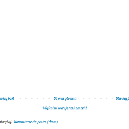
wszy post
Strona główna
Starszy 
Wyświetl wersję na komórki
skrybuj:
Komentarze do posta (Atom)